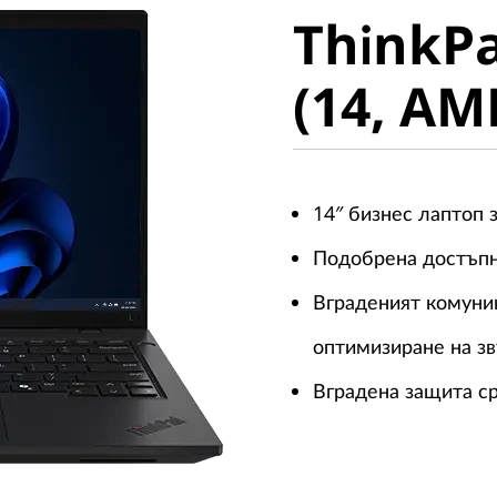
ThinkPa
(14, AMD
(14, AM
14″ бизнес лаптоп 
Подобрена достъпно
Вграденият комуни
оптимизиране на зв
Вградена защита с