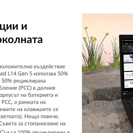
ции и
околната
 положително въздействие
Pad L14 Gen 5 използва 50%
и 50% рециклирана
ление (PCC) в долния
корпусът на батерията и
 PCC, а рамката на
ачките на клавишите се
светката). Нещо повече,
Съвета за стопанисване на
SC) и са 100% рециклирани и