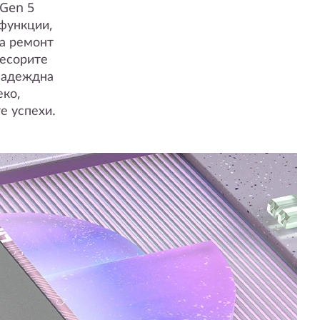
 Gen 5
 функции,
за ремонт
цесорите
надеждна
еко,
е успехи.