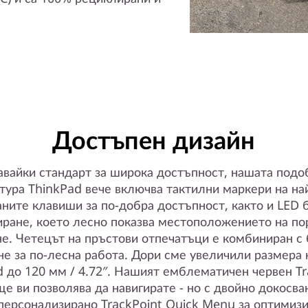
Достъпен дизайн
авайки стандарт за широка достъпност, нашата подо
тура ThinkPad вече включва тактилни маркери на на
аните клавиши за по-добра достъпност, както и LED 
ране, което лесно показва местоположението на по
е. Четецът на пръстови отпечатъци е комбиниран с 
е за по-лесна работа. Дори сме увеличили размера
d до 120 мм / 4.72″. Нашият емблематичен червен Tr
ще ви позволява да навигирате - но с двойно докосва
персонализирано TrackPoint Quick Menu за оптимиз