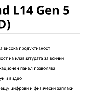
d L14 Gen 5
)
D)
за висока продуктивност
ст на клавиатурата за всички
кационен панел позволява
ук и видео
рещу цифрови и физически заплахи