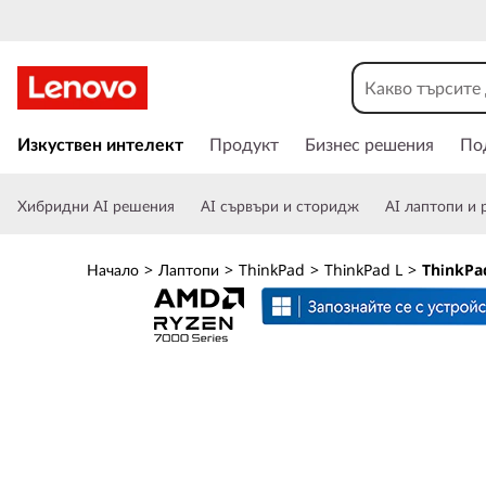
L
e
n
П
р
Изкуствен интелект
Продукт
Бизнес решения
По
o
е
м
v
Хибридни AI решения
AI сървъри и сторидж
AI лаптопи и 
и
н
o
а
Начало
>
Лаптопи
>
ThinkPad
>
ThinkPad L
>
ThinkPa
в
T
а
н
h
е
к
i
ъ
м
n
о
с