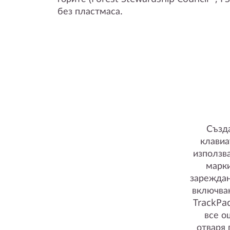
без пластмаса.
Създ
клавиа
използв
марки
зареждан
включван
TrackPa
все о
отваря 