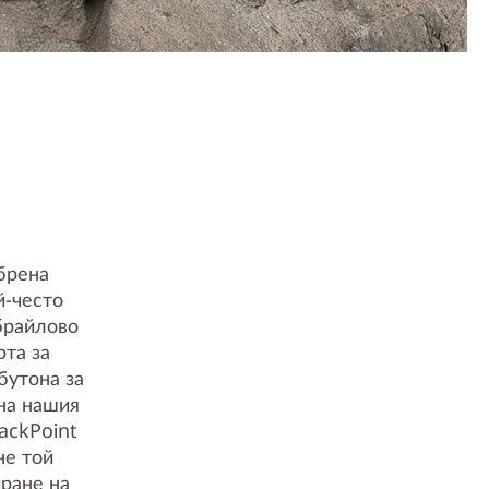
брена
й-често
брайлово
рта за
бутона за
 на нашия
ackPoint
не той
иране на