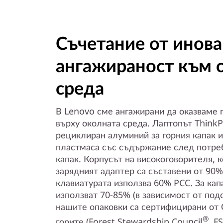
Съчетание от инова
ангажираност към 
среда
В Lenovo сме ангажирани да оказваме
върху околната среда. Лаптопът Think
рециклиран алуминий за горния капак 
пластмаса със съдържание след потреб
капак. Корпусът на високоговорителя, 
зарядният адаптер са съставени от 90%
клавиатурата използва 60% PCC. За кап
използват 70-85% (в зависимост от под
нашите опаковки са сертифицирани от 
®
горите (Forest Stewardship Council
, F