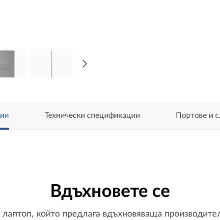
ии
Технически спецификации
Портове и с
Вдъхновете се
 лаптоп, който предлага вдъхновяваща производите