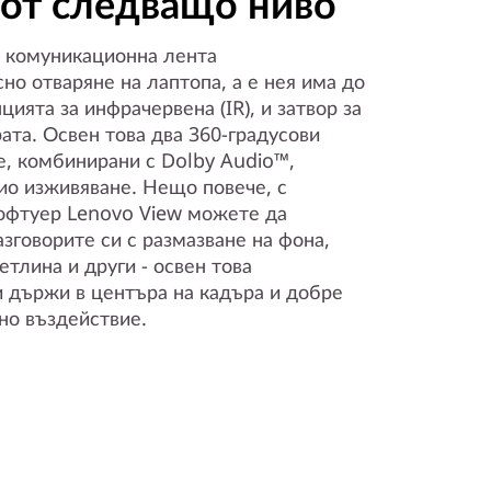
от следващо ниво
 комуникационна лента
но отваряне на лаптопа, а е нея има до
цията за инфрачервена (IR), и затвор за
ата. Освен това два 360-градусови
, комбинирани с Dolby Audio™,
ио изживяване. Нещо повече, с
офтуер Lenovo View можете да
зговорите си с размазване на фона,
тлина и други - освен това
 държи в центъра на кадъра и добре
но въздействие.