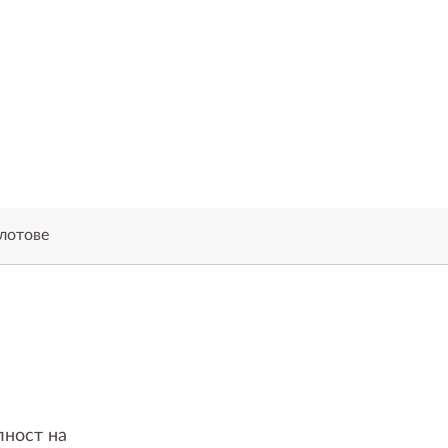
лотове
лност на