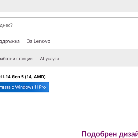
ддръжка
За Lenovo
работни станции
AI услуги
d L14 Gen 5 (14, AMD)
Подобрен дизайн з
ThinkPad
Подобрен дизай