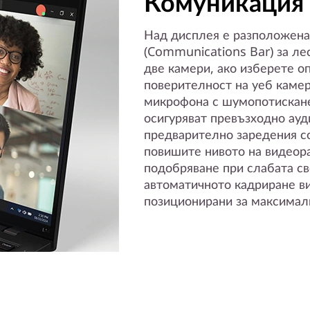
Комуникация 
Над дисплея е разположена
(Communications Bar) за лес
две камери, ако изберете оп
поверителност на уеб камер
микрофона с шумопотискане
осигуряват превъзходно ауд
предварително заредения с
повишите нивото на видеора
подобряване при слабата све
автоматичното кадриране ви
позиционирани за максимал