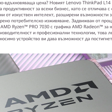
о-вдъхновяваща цена? Новият Lenovo ThinkPad L14
а продуктивност за всеки бизнес, като се отличава с
ни от изкуствен интелект, разширени възможности 
рено потребителско изживяване. Задвижван от про
я AMD Ryzen™ PRO 7030 с графика AMD Radeon™ за 
изводителност и професионални технологии, това л
носимо устройство ви дава възможност да постигнет