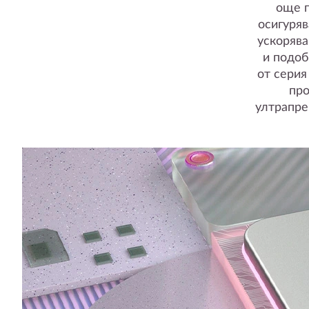
още п
осигуряв
ускорява
и подоб
от сери
про
ултрапре