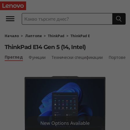
T
h
i
Начало
>
Лаптопи
>
ThinkPad
>
ThinkPad E
n
ThinkPad E14 Gen 5 (14, Intel)
k
Преглед
Функции
Технически спецификации
Портове и
P
a
d
E
1
New Options Available