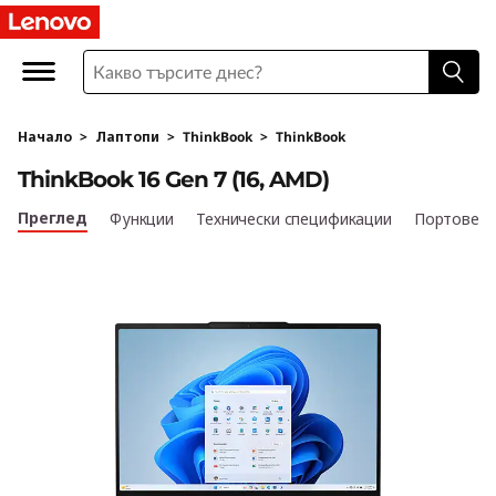
L
e
n
Начало
>
Лаптопи
>
ThinkBook
>
ThinkBook
o
ThinkBook 16 Gen 7 (16, AMD)
v
Преглед
Функции
Технически спецификации
Портове и
o
T
h
i
n