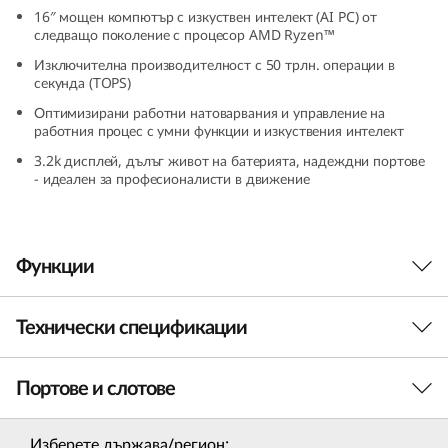
+
16″ мощен компютър с изкуствен интелект (AI PC) от
следващо поколение с процесор AMD Ryzen™
(
Изключителна производителност с 50 трлн. операции в
секунда (TOPS)
1
Оптимизирани работни натоварвания и управление на
работния процес с умни функции и изкуствения интелект
6
3.2k дисплей, дълъг живот на батерията, надеждни портове
- идеален за професионалисти в движение
″
A
Функции
M
D
Технически спецификации
Интелигентна
)
изчислителна система
Портове и слотове
Производителност
L
за отлична
Процесор
Изберете държава/регион: