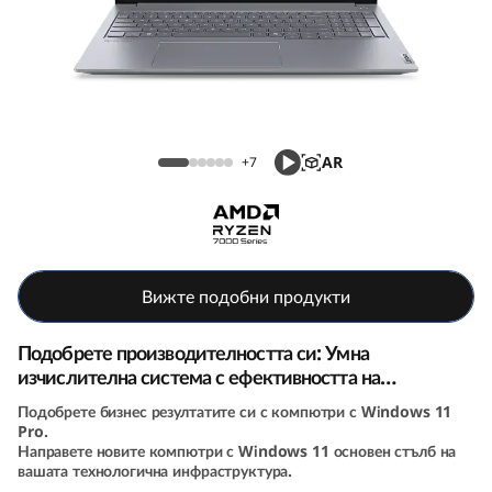
k
B
o
o
ThinkBook 16 Gen 7 (16, AMD)
AR
+7
k
1
6
Вижте подобни продукти
G
Подобрете производителността си: Умна
e
изчислителна система с ефективността на
изкуствения интелект
Подобрете бизнес резултатите си с компютри с Windows 11
n
Pro.
Направете новите компютри с Windows 11 основен стълб на
7
вашата технологична инфраструктура.