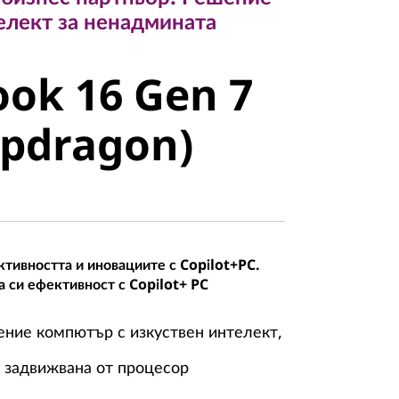
елект за ненадмината
k 16 Gen 7
ok 16 Gen 7
pdragon)
apdragon)
ктивността и иновациите с Copilot+PC.
 си ефективност с Copilot+ PC
ние компютър с изкуствен интелект,
 задвижвана от процесор