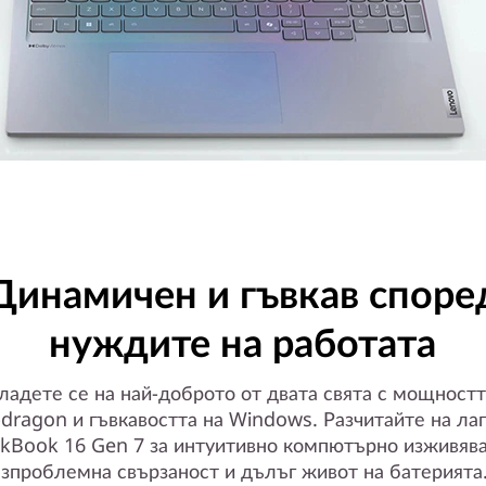
Динамичен и гъвкав споре
нуждите на работата
ладете се на най-доброто от двата свята с мощностт
dragon и гъвкавостта на Windows. Разчитайте на ла
nkBook 16 Gen 7 за интуитивно компютърно изживява
зпроблемна свързаност и дълъг живот на батерията