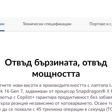
ии
Технически спецификации
Портове и с
Отвъд бързината, отвъд
мощността
гнете нови висоти в производителността с лаптопа 
k 16 Gen 7, задвижван от процесор Snapdragon® X P
ютър с Copilot+ гарантира продуктивност без забав
ърза реакция независимо от натоварването. Освен т
 да се похвали с 45 трилиона операции в секунда (TO