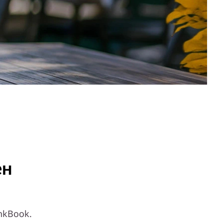
ен
nkBook.