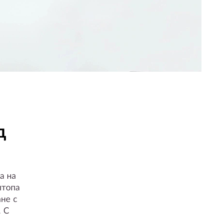
д
а на
птопа
не с
. С