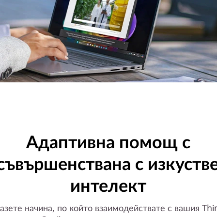
Адаптивна помощ с
съвършенствана с изкуств
интелект
зете начина, по който взаимодействате с вашия Thi