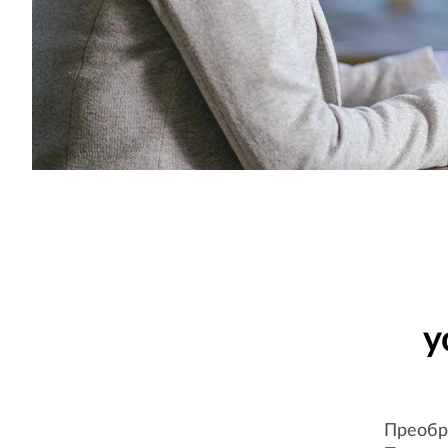
у
Преобра