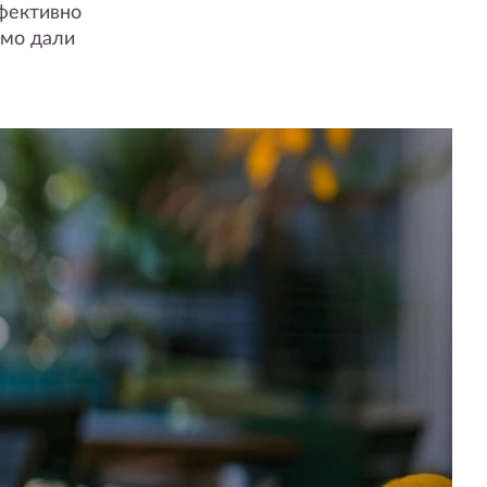
фективно
симо дали