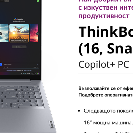
продуктивност
с изкуствен инт
ThinkBoo
продуктивност
ThinkBo
(16, Sna
(16, Sn
Copilot+ PC
Възползвайте се от ефе
Подобрете оперативната
Следващото поколе
16″ мощна машина,