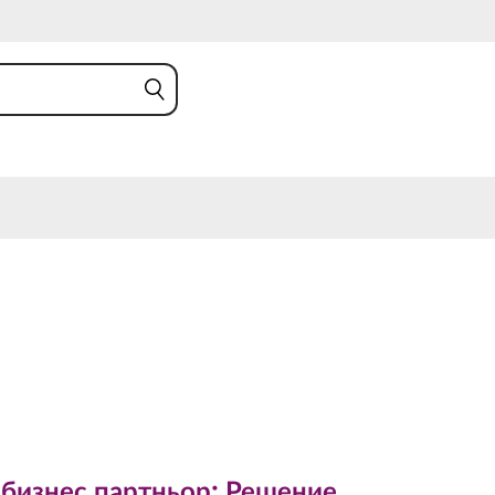
знес партньор: Решение
ект за ненадмината
 бизнес партньор: Решение