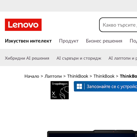
L
e
n
П
р
Изкуствен интелект
Продукт
Бизнес решения
По
o
е
м
v
Хибридни AI решения
AI сървъри и сторидж
AI лаптопи и 
и
н
o
а
Начало
>
Лаптопи
>
ThinkBook
>
ThinkBook
>
ThinkBo
в
T
а
н
h
е
к
i
ъ
м
n
о
с