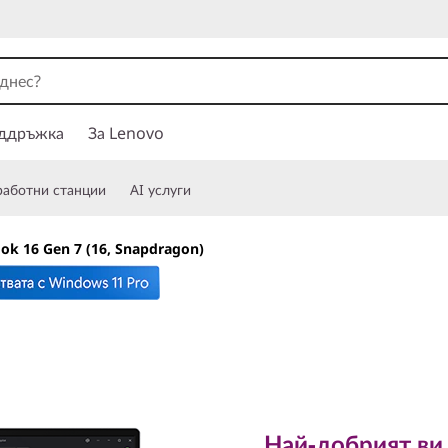
ддръжка
За Lenovo
работни станции
AI услуги
ok 16 Gen 7 (16, Snapdragon)
Най-добрият ви би
с изкуствен интел
Най-добрият ви