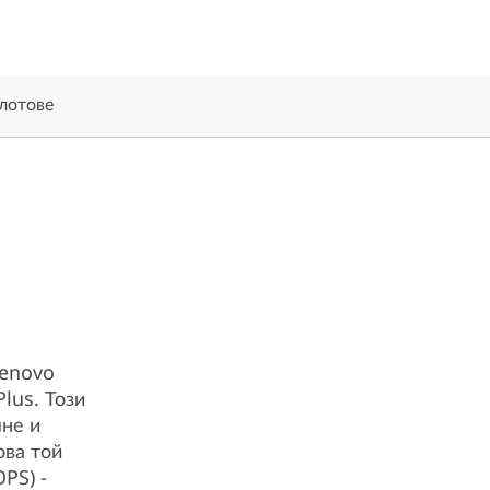
лотове
Lenovo
lus. Този
яне и
ова той
PS) -