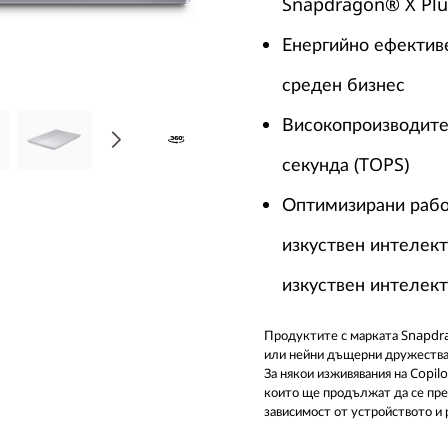
Snapdragon® X Plu
Енергийно ефективе
среден бизнес
Високопроизводите
секунда (TOPS)
Оптимизирани рабо
изкуствен интелек
изкуствен интелект
Продуктите с марката Snapdra
или нейни дъщерни дружества
За някои изживявания на Copil
които ще продължат да се пред
зависимост от устройството и 