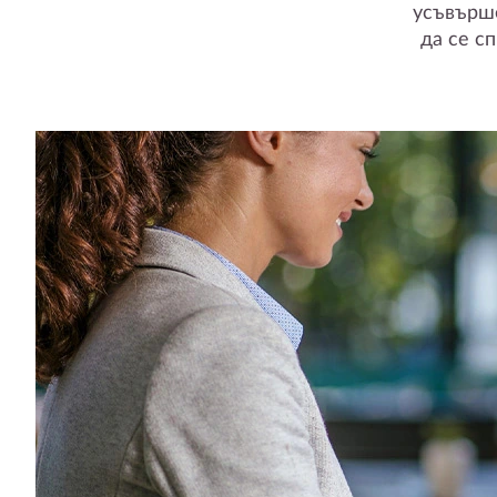
усъвърш
да се сп