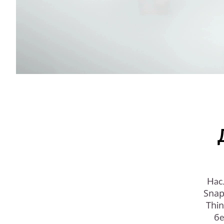
Нас
Snap
Thi
бе