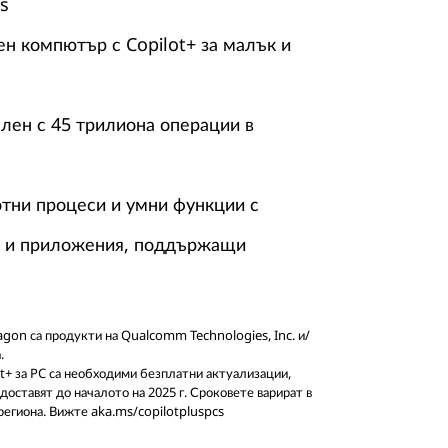
s
н компютър с Copilot+ за малък и
лен с 45 трилиона операции в
тни процеси и умни функции с
т и приложения, поддържащи
gon са продукти на Qualcomm Technologies, Inc. и/
.
ot+ за PC са необходими безплатни актуализации,
оставят до началото на 2025 г. Сроковете варират в
региона. Вижте aka.ms/copilotpluspcs