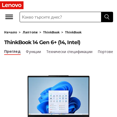
L
e
n
Начало
>
Лаптопи
>
ThinkBook
>
ThinkBook
o
ThinkBook 14 Gen 6+ (14, Intel)
v
Преглед
Функции
Технически спецификации
Портове и
o
T
h
i
n