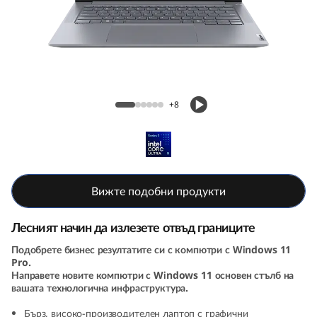
k
B
o
o
ThinkBook 14 Gen 6+ (14, Intel)
+8
k
1
4
Вижте подобни продукти
G
Лесният начин да излезете отвъд границите
e
Подобрете бизнес резултатите си с компютри с Windows 11
Pro.
n
Направете новите компютри с Windows 11 основен стълб на
вашата технологична инфраструктура.
6
Бърз, високо-производителен лаптоп с графични