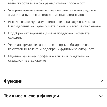
възможности за висока разделителна способност
+
Ускорете изпълнението на визуално интензивни задачи и
(
задачи с изкуствен интелект с допълнителен док
Изпълнявайте мултифункционалните си задачи с лекота
1
благодарение на свръхбързата памет и място за съхранение
Подобреният термичен дизайн поддържа системата
4
охладена
Умни инструменти за пестене на време, базирани на
″
изкуствен интелект, и подобрени функции за сигурност
I
Идеален за бизнес професионалисти и създатели на
съдържание в движение
n
t
Функции
e
Технически спецификации
l