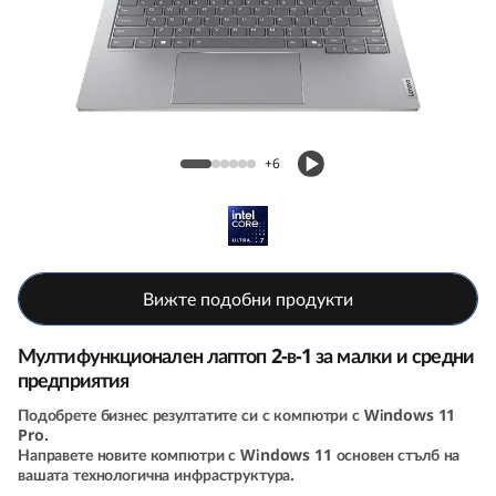
k
B
o
o
ThinkBook 14 2-in-1 Gen 4 (14, Intel)
+6
k
1
4
Вижте подобни продукти
2
Мултифункционален лаптоп 2-в-1 за малки и средни
-
предприятия
Подобрете бизнес резултатите си с компютри с Windows 11
i
Pro.
Направете новите компютри с Windows 11 основен стълб на
n
вашата технологична инфраструктура.