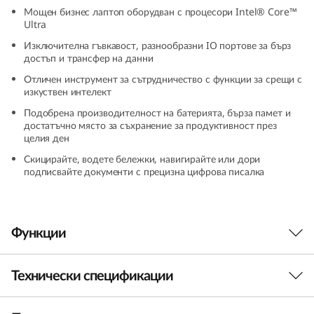
-
Мощен бизнес лаптоп оборудван с процесори Intel® Core™
Ultra
1
Изключителна гъвкавост, разнообразни IO портове за бърз
достъп и трансфер на данни
G
Отличен инструмент за сътрудничество с функции за срещи с
изкуствен интелект
e
Подобрена производителност на батерията, бърза памет и
достатъчно място за съхранение за продуктивност през
n
целия ден
Скицирайте, водете бележки, навигирайте или дори
4
подписвайте документи с прецизна цифрова писалка
(
1
Функции
4
Технически спецификации
За по-бърза и ефективна работа
”
Оптимизиран за по-висока производителност,