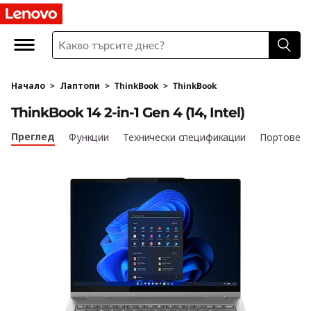
L
e
n
Начало
>
Лаптопи
>
ThinkBook
>
ThinkBook
o
ThinkBook 14 2-in-1 Gen 4 (14, Intel)
v
Преглед
Функции
Технически спецификации
Портове и
o
T
h
i
n