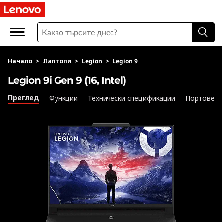
L
e
n
Начало
>
Лаптопи
>
Legion
>
Legion 9
o
Legion 9i Gen 9 (16, Intel)
v
Преглед
Функции
Технически спецификации
Портове и
o
L
e
g
i