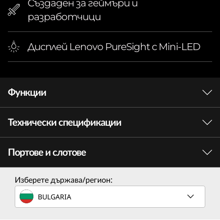
Създаден за геймъри и
разработчици
Дисплей Lenovo PureSight с Mini-LED
Функции
Технически спецификации
Портове и слотове
ПРОИЗВОДИТЕЛНОСТ
Процесор
Изберете държава/регион:
®
До Intel
Core™ i9-14900HX
BULGARIA
Операционна система
РЕ
®