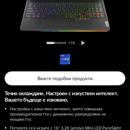
o
n
9
i
Legion 9i Gen 9 (16, Intel)
+10
(
1
6
Вижте подобни продукти
″
Течно охлаждане. Настроен с изкуствен интелект.
I
Вашето бъдеще е изковано.
Настройка с изкуствен интелект, която повишава
n
производителността с динамично разпределяне на
мощността
t
Потопете се в игрите с 16″ 3,2K Lenovo Mini-LED PureSight