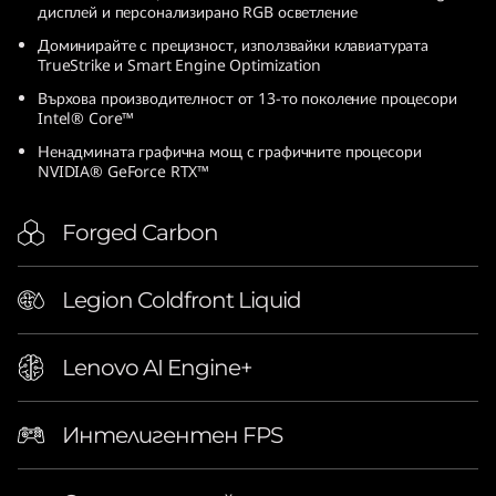
дисплей и персонализирано RGB осветление
e
Доминирайте с прецизност, използвайки клавиатурата
TrueStrike и Smart Engine Optimization
l
Върхова производителност от 13-то поколение процесори
)
Intel® Core™
Ненадмината графична мощ с графичните процесори
NVIDIA® GeForce RTX™
Forged Carbon
Legion Coldfront Liquid
Lenovo AI Engine+
Интелигентен FPS