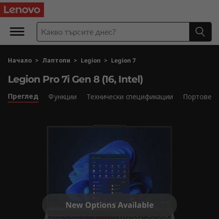
L
e
g
Начало
>
Лаптопи
>
Legion
>
Legion 7
i
Legion Pro 7i Gen 8 (16, Intel)
o
Преглед
Функции
Технически спецификации
Портове и
n
P
r
o
7
New Options Available