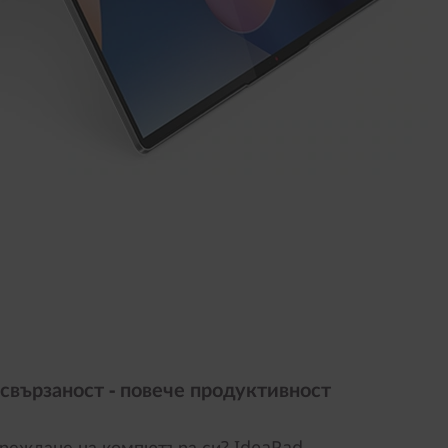
свързаност - повече продуктивност
зареждане на компютъра си? IdeaPad