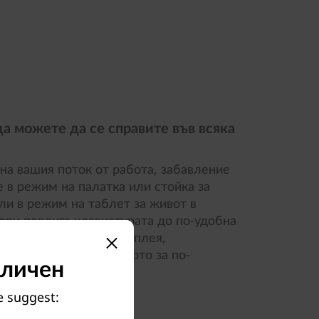
 да можете да се справите във всяка
 на вашия поток от работа, забавление
е в режим на палатка или стойка за
ли в режим на таблет за живот в
ори повдига клавиатурата до по-удобна
а долната рамка на дисплея,
 между екрана и тялото за по-
аличен
we suggest: