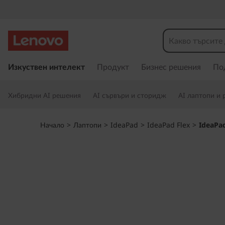
I
d
e
П
р
Изкуствен интелект
Продукт
Бизнес решения
По
a
е
м
P
Хибридни AI решения
AI сървъри и сторидж
AI лаптопи и 
и
н
a
а
Начало
>
Лаптопи
>
IdeaPad
>
IdeaPad Flex
>
IdeaPad
в
d
а
н
F
е
к
l
ъ
м
e
о
с