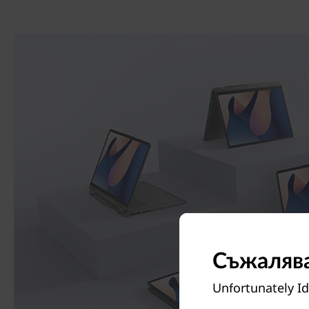
Съжалява
Unfortunately Id