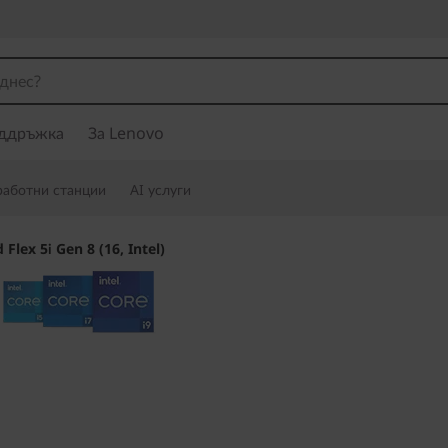
ддръжка
За Lenovo
работни станции
AI услуги
 Flex 5i Gen 8 (16, Intel)
По-интелигентен и