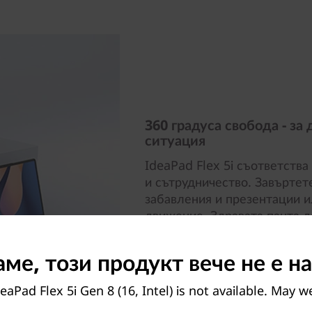
360 градуса свобода - за
ситуация
IdeaPad Flex 5i съответства
и сътрудничество. Завъртет
забавления и презентации и
движение. Здравата панта д
позиция за писане и покрив
увеличавайки съотношението
ме, този продукт вече не е н
поглъщащ дисплей.
eaPad Flex 5i Gen 8 (16, Intel) is not available. May 