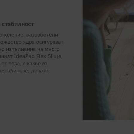
 стабилност
поколение, разработени
ножество ядра осигуряват
о изпълнение на много
шият IdeaPad Flex 5i ще
т това, с какво го
деоклипове, докато