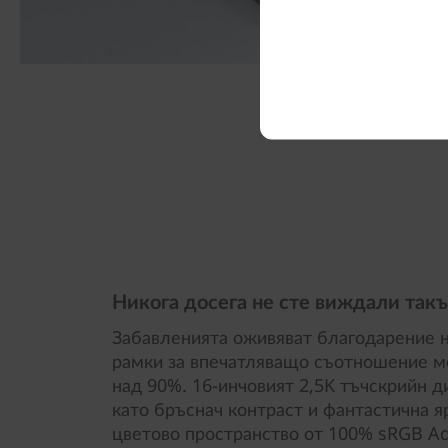
Никога досега не сте виждали такъ
Забавленията оживяват благодарение на
рамки за впечатляващо съотношение м
над 90%. 16-инчовият 2,5K тъчскрийн д
като бръснач контраст и фантастична 
цветово пространство от 100% sRGB A