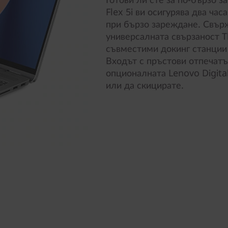
Flex 5i ви осигурява два ча
при бързо зареждане. Свър
универсалната свързаност T
съвместими докинг станции 
Входът с пръстови отпечатъ
опционалната Lenovo Digita
или да скицирате.