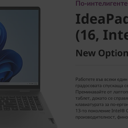
IdeaPad 
По-интелигентен
IdeaPad
8 (16, Int
(16, Int
New Option
Работете във всеки един
градосовата спускаща се
Преминавайте от лаптоп 
таблет, докато се справя
клавиатурата за по-ерго
13-то поколение Intel® 
производителност, фино 