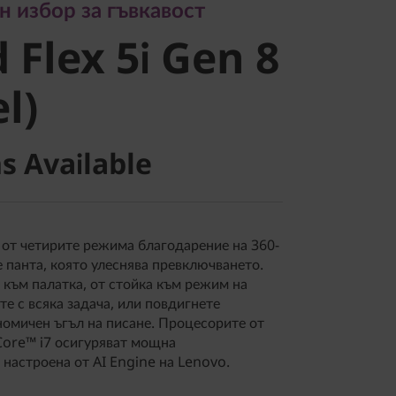
Flex 5i Gen
 избор за гъвкавост
 Flex 5i Gen 8
el)
el)
s Available
 от четирите режима благодарение на 360-
 панта, която улеснява превключването.
към палатка, от стойка към режим на
те с всяка задача, или повдигнете
номичен ъгъл на писане. Процесорите от
Core™ i7 осигуряват мощна
настроена от AI Engine на Lenovo.