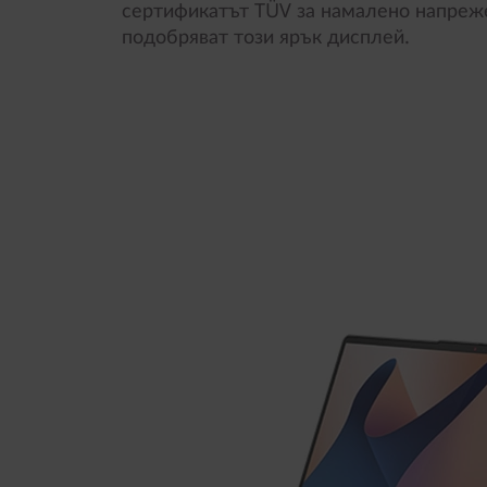
сертификатът TÜV за намалено напреже
подобряват този ярък дисплей.