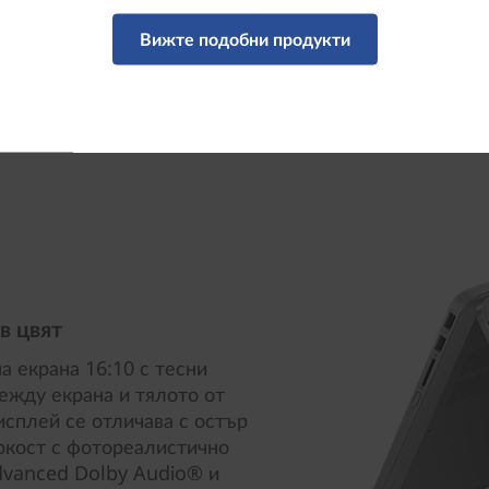
Вижте подобни продукти
в цвят
 екрана 16:10 с тесни
ежду екрана и тялото от
исплей се отличава с остър
яркост с фотореалистично
dvanced Dolby Audio® и