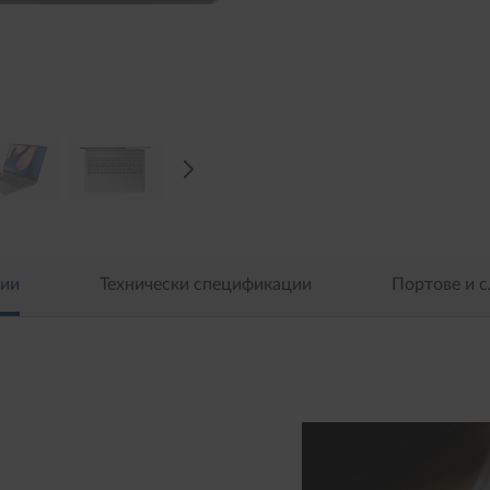
ии
Технически спецификации
Портове и с