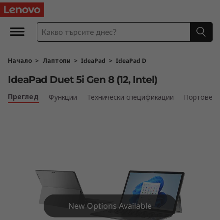
I
d
e
Начало
>
Лаптопи
>
IdeaPad
>
IdeaPad D
a
IdeaPad Duet 5i Gen 8 (12, Intel)
P
Преглед
Функции
Технически спецификации
Портове и
a
d
D
u
e
New Options Available