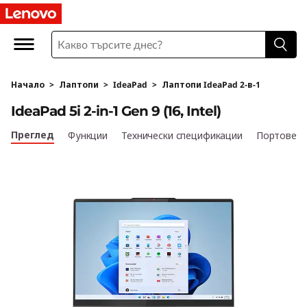
L
e
n
Начало
>
Лаптопи
>
IdeaPad
>
Лаптопи IdeaPad 2-в-1
o
IdeaPad 5i 2-in-1 Gen 9 (16, Intel)
v
Преглед
Функции
Технически спецификации
Портове и
o
I
d
e
a