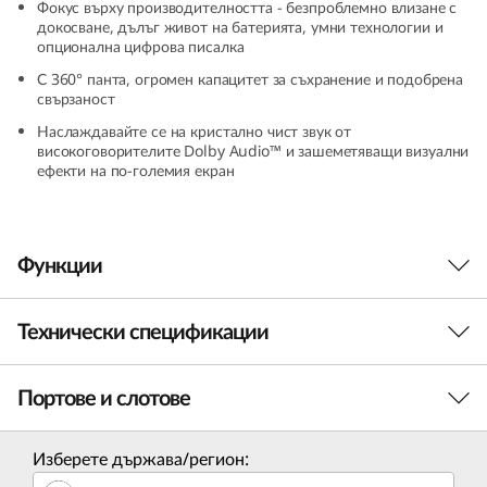
Фокус върху производителността - безпроблемно влизане с
G
докосване, дълъг живот на батерията, умни технологии и
опционална цифрова писалка
e
С 360° панта, огромен капацитет за съхранение и подобрена
свързаност
n
Наслаждавайте се на кристално чист звук от
високоговорителите Dolby Audio™ и зашеметяващи визуални
9
ефекти на по-големия екран
(
1
Функции
6
Технически спецификации
Всички системи са готови
”
Прекъсването не е опция за лаптопа IdeaPad 5i
I
Портове и слотове
Производителност
2-in-1 Gen 9 с процесори Intel® Core™ 7, които
осигуряват вълнуваща производителност, за да
n
се справите с крайните срокове и гейминг
Процесор
Изберете държава/регион:
битките. Независимо дали изграждате
До Intel® Core™ 7 150U