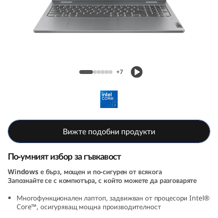
P
a
d
5
IdeaPad 5i 2-in-1 Gen 9 (16, Intel)
+7
i
2
-
Вижте подобни продукти
i
По-умният избор за гъвкавост
n
Windows е бърз, мощен и по-сигурен от всякога
Запознайте се с компютъра, с който можете да разговаряте
-
Многофункционален лаптоп, задвижван от процесори Intel®
1
Core™, осигуряващ мощна производителност