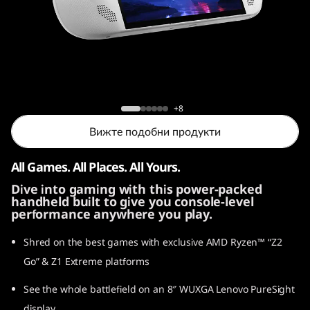
o
n
G
o
Legion Go S
+8
S
Вижте подобни продукти
All Games. All Places. All Yours.
Dive into gaming with this power-packed
handheld built to give you console-level
performance anywhere you play.
Shred on the best games with exclusive AMD Ryzen™ “Z2
Go” & Z1 Extreme platforms
See the whole battlefield on an 8″ WUXGA Lenovo PureSight
display