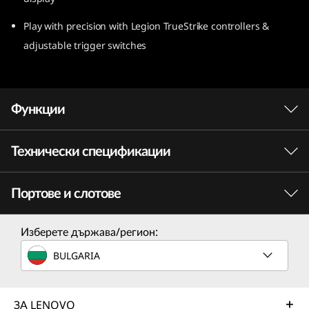
Play with precision with Legion TrueStrike controllers &
adjustable trigger switches
Функции
Технически спецификации
ВЪЛНУВАЩИ СКОРОСТ И
ПРОИЗВОДИТЕЛНОСТ
Пренасяне на игрите от
Портове и слотове
Performance
конзолен клас в
Processor
Изберете държава/регион:
портативна система
AMD Ryzen™ “Z2 Go”
BULGARIA
AMD Ryzen™ Z1 Extreme
Legion Go S разполага с ексклузивния процесор
Operating System
Z2 Go на AMD и архитектурата Zen 3, като
ЗА LENOVO