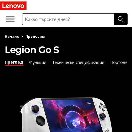
L
e
n
Начало
>
Преносим
o
Legion Go S
v
Преглед
Функции
Технически спецификации
Портове и
o
L
e
g
i