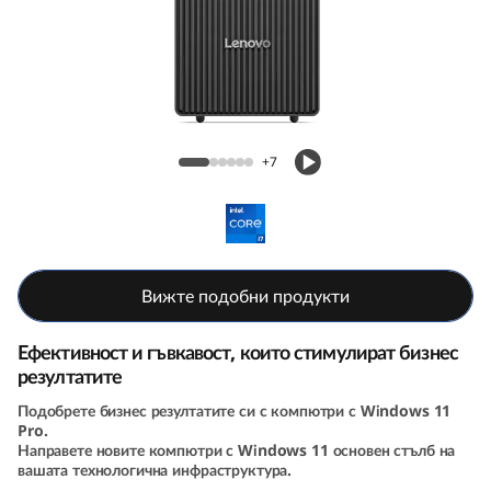
k
C
e
n
ThinkCentre Neo 50t Gen 5 (Intel) Tower
+7
t
r
e
Вижте подобни продукти
N
Ефективност и гъвкавост, които стимулират бизнес
e
резултатите
Подобрете бизнес резултатите си с компютри с Windows 11
o
Pro.
Направете новите компютри с Windows 11 основен стълб на
5
вашата технологична инфраструктура.