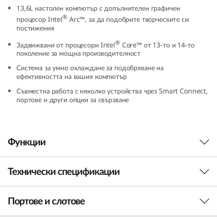
0
13,6L настолен компютър с допълнителен графичен
®
процесор Intel
Arc™, за да подобрите творческите си
постижения
t
®
Задвижвани от процесори Intel
Core™ от 13-то и 14-то
G
поколение за мощна производителност
Система за умно охлаждане за подобряване на
e
ефективността на вашия компютър
Съвместна работа с няколко устройства чрез Smart Connect,
n
портове и други опции за свързване
5
I
Функции
n
Технически спецификации
Мощен настолен
t
компютър за всеки
e
Портове и слотове
Производителност
бизнес