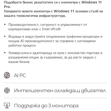
Подобрете бизнес резултатите си с компютри с Windows 11
w
Pro.
Направете новите компютри с Windows 11 основен стълб на
e
вашата технологична инфраструктура.
Производителност, сигурност и управляемост от
r
корпоративен клас с Intel vPro®
(
Водещи в индустрията опционални графични процесори и
мощна AI производителност за справяне с натоварени
работни процеси
I
Универсална и адаптираща се кула с множество портове и
разширяеми опции за съхранение, за да расте заедно с
n
вашия бизнес
t
AI PC
e
l
Интелигентен охлаждащ двигател
)
Поддържа до 3 монитора