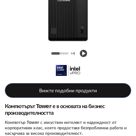
e
M
7
0
Lenovo ThinkCentre M70t Gen 6 (Intel)
t
Tower
+4
G
e
n
Вижте подобни продукти
6
Компютърът Tower е в основата на бизнес
производителността
T
Компютър Tower с изкуствен интелект и надеждност от
корпоративен клас, която предоставя безпроблемна работа и
o
насърчава за висока производителност.