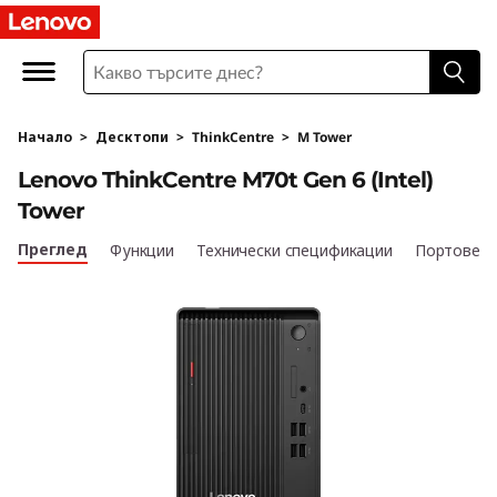
T
h
i
Начало
>
Десктопи
>
ThinkCentre
>
M Tower
n
Lenovo ThinkCentre M70t Gen 6 (Intel)
k
Tower
C
Преглед
Функции
Технически спецификации
Портове и
e
n
t
r