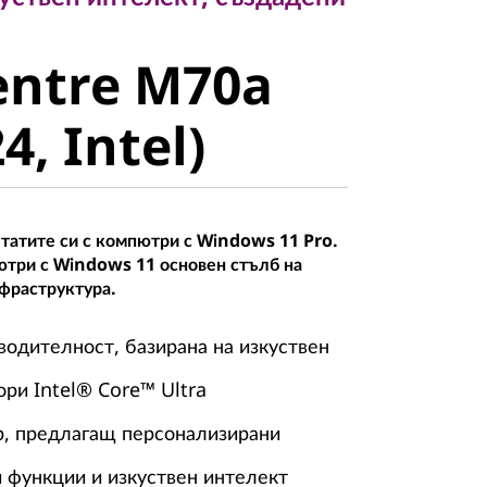
ntre M70a
entre M70a
, Intel)
4, Intel)
татите си с компютри с Windows 11 Pro.
ютри с Windows 11 основен стълб на
фраструктура.
одителност, базирана на изкуствен
ори Intel® Core™ Ultra
р, предлагащ персонализирани
 функции и изкуствен интелект