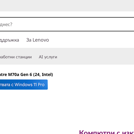
ддръжка
За Lenovo
работни станции
AI услуги
tre M70a Gen 6 (24, Intel)
Компютри с изкуст
за бизнеса
Компютри с изк