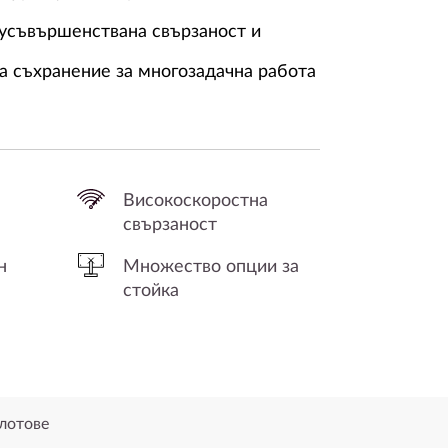
усъвършенствана свързаност и
а съхранение за многозадачна работа
Високоскоростна
свързаност
н
Множество опции за
стойка
лотове