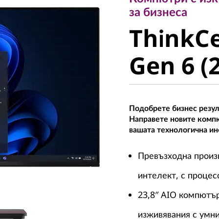
ThinkCe
за бизнеса
ThinkC
Gen 6 (24
Gen 6 (2
Подобрете бизнес резул
Направете новите комп
вашата технологична ин
Превъзходна произв
интелект, с процес
23,8″ AIO компютъ
изживявания с умни