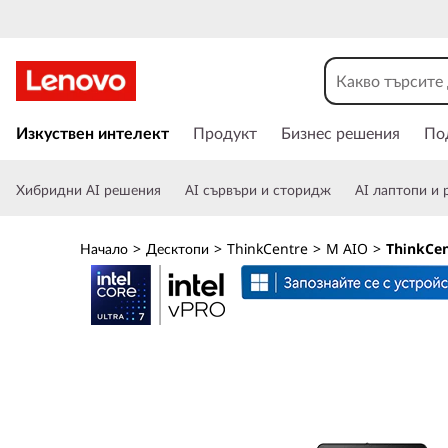
T
h
i
П
р
Изкуствен интелект
Продукт
Бизнес решения
По
n
е
м
k
Хибридни AI решения
AI сървъри и сторидж
AI лаптопи и 
и
н
C
а
Начало
>
Десктопи
>
ThinkCentre
>
M AIO
>
ThinkCen
в
e
а
н
n
е
к
t
ъ
м
r
о
с