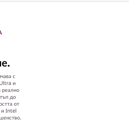
А
е.
чава с
ltra и
в реално
стъп до
остта от
и Intel
шенство.