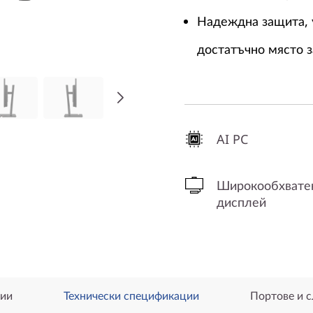
Надеждна защита, 
достатъчно място з
AI PC
Широкообхвате
дисплей
ии
Технически спецификации
Портове и с