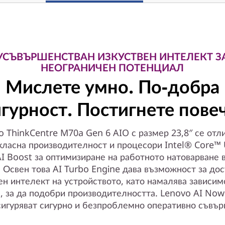
УСЪВЪРШЕНСТВАН ИЗКУСТВЕН ИНТЕЛЕКТ З
НЕОГРАНИЧЕН ПОТЕНЦИАЛ
Мислете умно. По-добра
игурност. Постигнете повеч
o ThinkCentre M70a Gen 6 AIO с размер 23,8″ се отли
класна производителност и процесори Intel® Core™ U
AI Boost за оптимизиране на работното натоварване 
 Освен това AI Turbo Engine дава възможност за до
ен интелект на устройството, като намалява зависим
, за да подобри производителността. Lenovo AI Now 
сигуряват сигурно и безпроблемно оперативно съвър