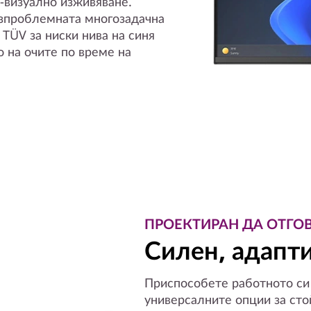
-визуално изживяване.
езпроблемната многозадачна
 TÜV за ниски нива на синя
 на очите по време на
ПРОЕКТИРАН ДА ОТГО
Силен, адапт
Приспособете работното си
универсалните опции за ст