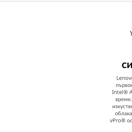
)
|
A
I
-
с
P
o
Lenov
първо
w
Intel® 
време.
e
изкуств
облака
r
vPro® о
e