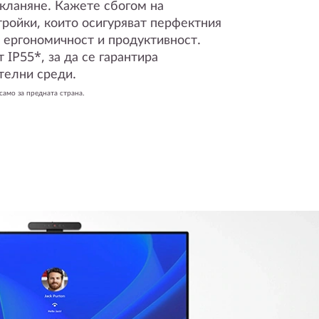
акланяне. Кажете сбогом на
ройки, които осигуряват перфектния
а ергономичност и продуктивност.
 IP55*, за да се гарантира
телни среди.
амо за предната страна.