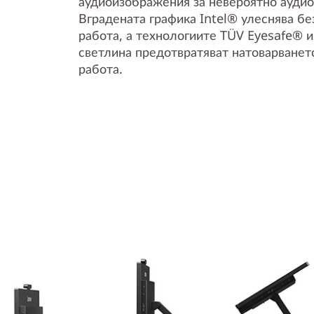
аудиоизображения за невероятно аудио
Вградената графика Intel® улеснява б
работа, а технологиите TÜV Eyesafe® и
светлина предотвратяват натоварването
работа.