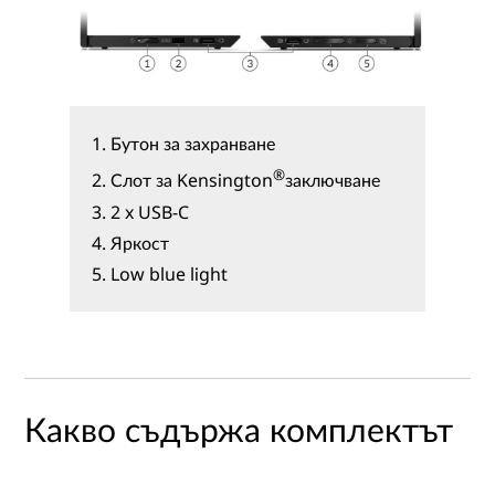
1
. Бутон за захранване
®
2
. Слот за Kensington
заключване
3
. 2 x USB-C
4
. Яркост
5
. Low blue light
Какво съдържа комплектът