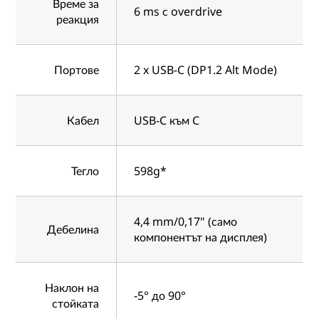
Време за
6 ms с overdrive
реакция
Портове
2 x USB-C (DP1.2 Alt Mode)
Кабел
USB-C към C
Тегло
598g*
4,4 mm/0,17" (само
Дебелина
компонентът на дисплея)
Наклон на
-5° до 90°
стойката