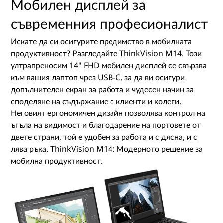
Мобилен дисплей за
съвременния професионалист
Искате да си осигурите предимство в мобилната
продуктивност? Разгледайте ThinkVision M14. Този
ултрапреносим 14" FHD мобилен дисплей се свързва
към вашия лаптоп чрез USB-C, за да ви осигури
допълнителен екран за работа и чудесен начин за
споделяне на съдържание с клиенти и колеги.
Неговият ергономичен дизайн позволява контрол на
ъгъла на видимост и благодарение на портовете от
двете страни, той е удобен за работа и с дясна, и с
лява ръка. ThinkVision M14: Модерното решение за
мобилна продуктивност.