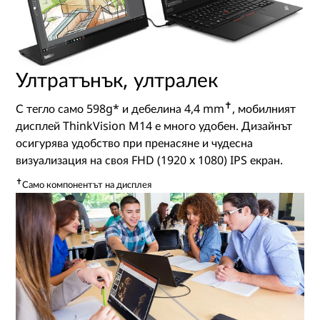
Ултратънък, ултралек
✝
С тегло само 598g* и дебелина 4,4 mm
, мобилният
дисплей ThinkVision M14 е много удобен. Дизайнът
осигурява удобство при пренасяне и чудесна
визуализация на своя FHD (1920 x 1080) IPS екран.
✝
Само компонентът на дисплея