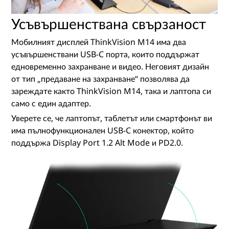
Усъвършенствана свързаност
Мобилният дисплей ThinkVision M14 има два
усъвършенствани USB-C порта, които поддържат
едновременно захранване и видео. Неговият дизайн
от тип „предаване на захранване“ позволява да
зареждате както ThinkVision M14, така и лаптопа си
само с един адаптер.
Уверете се, че лаптопът, таблетът или смартфонът ви
има пълнофункционален USB-C конектор, който
поддържа Display Port 1.2 Alt Mode и PD2.0.