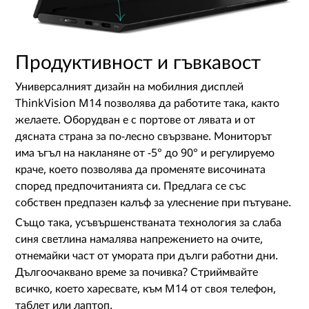
Продуктивност и гъвкавост
Универсалният дизайн на мобилния дисплей
ThinkVision M14 позволява да работите така, както
желаете. Оборудван е с портове от лявата и от
дясната страна за по-лесно свързване. Мониторът
има ъгъл на накланяне от -5° до 90° и регулируемо
краче, което позволява да променяте височината
според предпочитанията си. Предлага се със
собствен предпазен калъф за улеснение при пътуване.
Също така, усъвършенстваната технология за слаба
синя светлина намалява напрежението на очите,
отнемайки част от умората при дълги работни дни.
Дългоочаквано време за почивка? Стриймвайте
всичко, което харесвате, към M14 от своя телефон,
таблет или лаптоп.