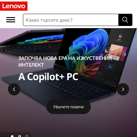
L
e
n
o
v
ЗАПОЧВА НОВА ЕРА НА ИЗКУСТВЕНИЯ
ИНТЕЛЕКТ
o
A Copilot+ PC
O
n
Научете повече
l
i