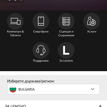
n
e
C
o
Компютри &
Смартфони
Сървъри и
Услуги
Таблети
Съхранение
m
p
u
Поддръжка
За Lenovo
t
e
Изберете държава/регион:
BULGARIA
r
S
ЗА LENOVO