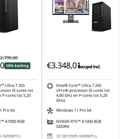
2.799,00
00
€3.348,01
10% korting
Recupel incl.
e™ Ultra 7 265
Intel® Core™ Ultra 7 265
essor (E-cores tot
vPro®-processor (E-cores tot
 P-cores tot 5,20
4,60 GHz en P-cores tot 5,20
GHz)
 Pro 64
Windows 11 Pro 64
X™ A1000 8GB
NVIDIA RTX™ A1000 8GB
GDDR6
5-5600MT/s
32 GB DDR5-5600MT/s