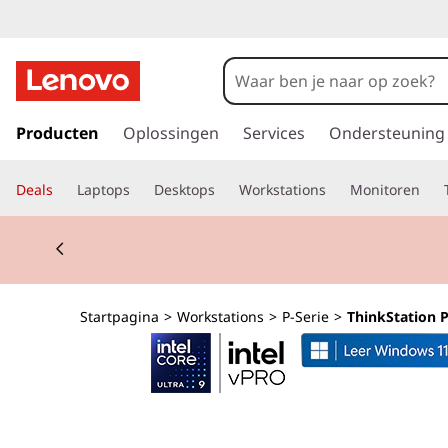
T
h
i
G
a
Producten
Oplossingen
Services
Ondersteuning
n
n
a
k
Deals
Laptops
Desktops
Workstations
Monitoren
a
r
S
Currently displaying item 2 of 2
d
e
t
h
o
a
Startpagina
>
Workstations
>
P-Serie
>
ThinkStation P
o
f
t
d
i
i
n
h