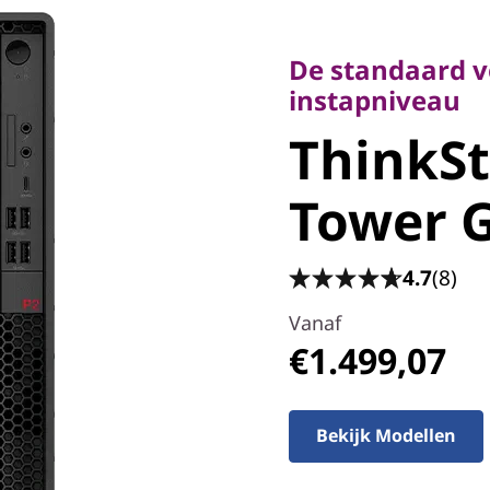
De standaard voo
instapniveau
De standaard v
ThinkSta
instapniveau
ThinkSt
Tower Ge
Tower G
4.7
(8)
Vanaf
€1.499,07
Bekijk Modellen