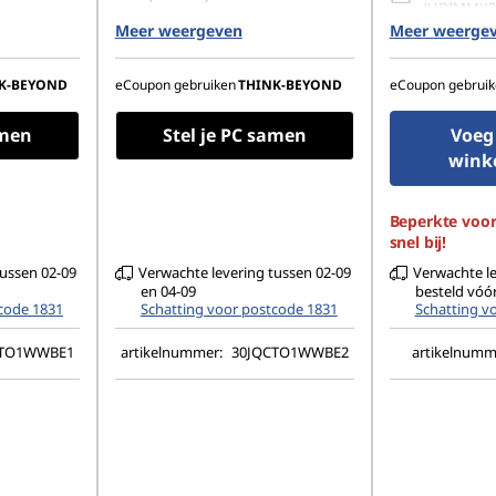
(UDIMM)(2 
80, PCIe
Meer weergeven
512 GB SSD M.2 2280 PCIe
Meer weerge
1 TB SSD M
Gen4 Performance TLC Opal
TLC Opal
on
Geen optisch station
K-BEYOND
eCoupon gebruiken
THINK-BEYOND
eCoupon gebruik
500W
amen
Stel je PC samen
Voeg
wink
Beperkte voor
snel bij!
tussen 02-09
Verwachte levering tussen 02-09
Verwachte le
en 04-09
besteld vóó
code 1831
Schatting voor postcode 1831
Schatting v
CTO1WWBE1
artikelnummer:
30JQCTO1WWBE2
artikelnumm