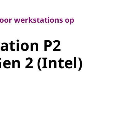
r werkstations op
oor werkstations op
tion P2
ation P2
n 2 (Intel)
en 2 (Intel)