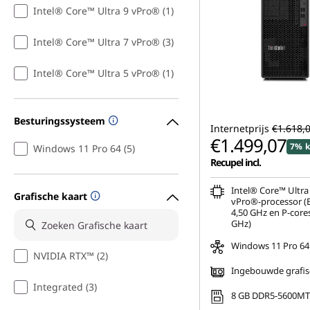
Intel® Core™ Ultra 9 vPro® (1)
Intel® Core™ Ultra 7 vPro® (3)
Intel® Core™ Ultra 5 vPro® (1)
Besturingssysteem
Internetprijs
€1.618,
€1.499,07
7% k
Windows 11 Pro 64 (5)
Recupel incl.
Intel® Core™ Ultra
Grafische kaart
vPro®-processor (E
4,50 GHz en P-cores
GHz)
Windows 11 Pro 64
NVIDIA RTX™ (2)
Ingebouwde grafis
Integrated (3)
8 GB DDR5-5600MT