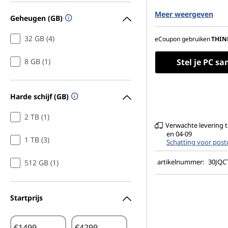
512 GB SSD, M.2 22
Meer weergeven
Gen4, TLC, Opal
Geheugen (GB)
Geen optisch stati
32 GB (4)
eCoupon gebruiken
THIN
8 GB (1)
Stel je PC s
Harde schijf (GB)
2 TB (1)
Verwachte levering 
en 04-09
1 TB (3)
Schatting voor post
artikelnummer:
30JQ
512 GB (1)
Startprijs
€
€