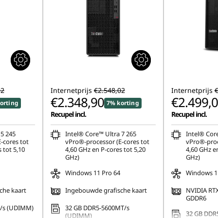
02
Internetprijs
€2.548,02
Internetprijs
€
€2.348,90
€2.499,
orting
7% korting
Recupel incl.
Recupel incl.
 5 245
Intel® Core™ Ultra 7 265
Intel® Cor
-cores tot
vPro®-processor (E-cores tot
vPro®-proc
 tot 5,10
4,60 GHz en P-cores tot 5,20
4,60 GHz en
GHz)
GHz)
Windows 11 Pro 64
Windows 11
che kaart
Ingebouwde grafische kaart
NVIDIA RT
GDDR6
/s (UDIMM)
32 GB DDR5-5600MT/s
32 GB DDR
(UDIMM)