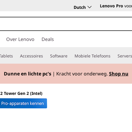
Lenovo Pro
voor
Dutch
Over Lenovo
Deals
Tablets
Accessoires
Software
Mobiele Telefoons
Server
Dunne en lichte pc's
| Kracht voor onderweg.
Shop nu
2 Tower Gen 2 (Intel)