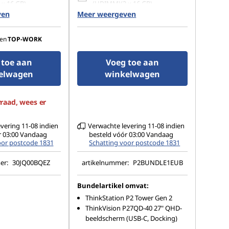
x 16 GB)
(UDIMM)(2 x 16 GB)
ven
Meer weergeven
.2 2280 PCIe Gen4
1 TB SSD M.2 2280 PCIe Gen4
TLC Opal
en
TOP-WORK
500W
 toe aan
Voeg toe aan
elwagen
winkelwagen
raad, wees er
vering 11-08 indien
Verwachte levering 11-08 indien
r 03:00 Vandaag
besteld vóór 03:00 Vandaag
oor postcode 1831
Schatting voor postcode 1831
er:
30JQ00BQEZ
artikelnummer:
P2BUNDLE1EUB
Bundelartikel omvat:
ThinkStation P2 Tower Gen 2
ThinkVision P27QD-40 27" QHD-
beeldscherm (USB-C, Docking)