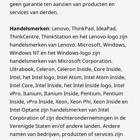
specificaties, documenten, compatibiliteit (in het
geen garantie ten aanzien van producten en
Engels)
services van derden.
Handelsmerken
: Lenovo, ThinkPad, IdeaPad,
Beveiliging voor gedeelde werkplekken
ThinkCentre, ThinkStation en het Lenovo-logo zijn
Bij het gebruik van hot desks of gedeelde
handelsmerken van Lenovo. Microsoft, Windows,
werkplekken is het van groot belang dat de
Windows NT en het Windows-logo zijn
gegevens van meerdere medewerkers veilig
handelsmerken van Microsoft Corporation.
en privé blijven. Medewerkers kunnen veilig
Ultrabook, Celeron, Celeron Inside, Core Inside,
inloggen met gezichtsherkenning of een QR-
Intel, het Intel logo, Intel Atom, Intel Atom Inside,
code scannen met hun smartphone voor een
Intel Core, Intel Inside, het Intel Inside logo, Intel
geverifieerde aanmelding. Een privacyschuifje
vPro, Itanium, Itanium Inside, Pentium, Pentium
voor de webcam, een optie om de microfoon
Inside, vPro Inside, Xeon, Xeon Phi, Xeon Inside en
te dempen en een statuslampje voor
Intel Optane zijn handelsmerken van Intel
vergaderingen zorgen er allemaal voor dat
gebruikers tijdens vergaderingen alleen iets
Corporation of zijn dochterondernemingen in de
delen wanneer ze dat willen. En het mooiste:
Verenigde Staten en/of andere landen. Andere
wanneer een sessie is afgelopen, worden
namen van bedrijven, producten of services zijn