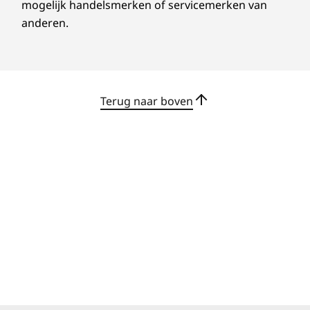
medewerkers automatisch afgemeld en keert
mogelijk handelsmerken of servicemerken van
de ThinkSmart View Plus terug naar het
anderen.
beveiligde startscherm.
Terug naar boven
Specificaties kunnen verschillen per regio/model.