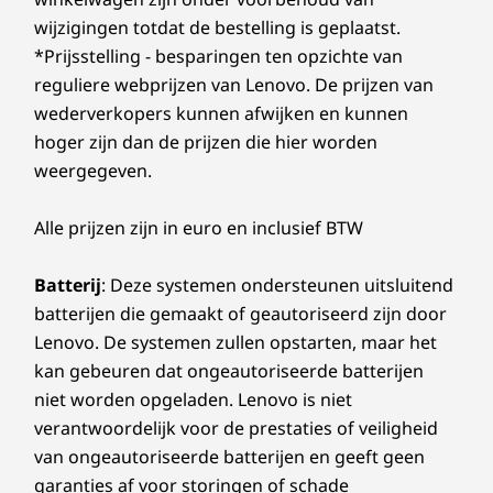
ze toegang tot al hun Teams-toepassingen en -
China RoHS (China)
tools en kunnen ze vergaderingen organiseren
wijzigingen totdat de bestelling is geplaatst.
EQM RoHS (VAE)
of eraan deelnemen. Wanneer hun sessie is
*Prijsstelling - besparingen ten opzichte van
ErP 26 (EU)
afgelopen, kunnen gebruikers zich veilig
reguliere webprijzen van Lenovo. De prijzen van
®
GREENGUARD
(VS)
afmelden en worden alle persoonlijke
wederverkopers kunnen afwijken en kunnen
Microsoft Teams
gebruikersgegevens van het apparaat
hoger zijn dan de prijzen die hier worden
verwijderd.
weergegeven.
Overige gegevens
Alle prijzen zijn in euro en inclusief BTW
Beveiliging
Kensington Security Slot™
Batterij
: Deze systemen ondersteunen uitsluitend
Privacyschuifje voor webcam
batterijen die gemaakt of geautoriseerd zijn door
Gezichtsherkenning
Lenovo. De systemen zullen opstarten, maar het
Secure Boot en platformaanmelding
kan gebeuren dat ongeautoriseerde batterijen
Selinux (Security Enhanced Linux)
niet worden opgeladen. Lenovo is niet
Voeding
verantwoordelijk voor de prestaties of veiligheid
Bezoekers ontmoeten en begroeten
135 W, rechthoekig uiteinde
van ongeautoriseerde batterijen en geeft geen
De ThinkSmart View Plus functioneert als een
garanties af voor storingen of schade