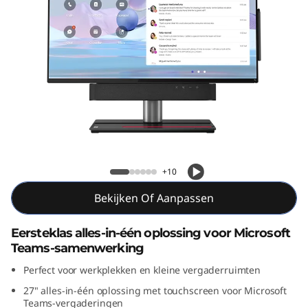
k
S
m
a
r
t
Lenovo ThinkSmart View Plus
V
+10
Bekijken Of Aanpassen
i
e
Eersteklas alles-in-één oplossing voor Microsoft
Teams-samenwerking
w
Perfect voor werkplekken en kleine vergaderruimten
P
27" alles-in-één oplossing met touchscreen voor Microsoft
Teams-vergaderingen