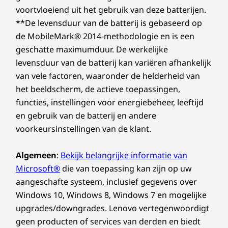
handige virtuele receptie, waardoor
Vooraf geïnstalleerde software
voortvloeiend uit het gebruik van deze batterijen.
medewerkers bezoekers en patiënten kunnen
Microsoft Teams
**De levensduur van de batterij is gebaseerd op
begroeten en contactloos kunnen inchecken
ThinkSmart Manager
de MobileMark® 2014-methodologie en is een
via een videogesprek. IT-beheerders kunnen
geschatte maximumduur. De werkelijke
eenvoudig de modus voor virtuele receptie
Inbegrepen services
levensduur van de batterij kan variëren afhankelijk
inschakelen en contactgegevens configureren
3 jaar Lenovo Premier Support
van vele factoren, waaronder de helderheid van
om videogesprekken rechtstreeks door te
1 jaar Deployment Professional Services
het beeldscherm, de actieve toepassingen,
sturen naar meerdere toegewezen
1 jaar Maintenance Professional Services
medewerkers die fungeren als virtuele
functies, instellingen voor energiebeheer, leeftijd
receptionist. Deze functionaliteit is ideaal voor
en gebruik van de batterij en andere
Wat zit er in de doos
bedrijven die persoonlijke hulp willen bieden
voorkeursinstellingen van de klant.
ThinkSmart View Plus
aan klanten en collega's, maar over beperkte
Camera
middelen beschikken.
Algemeen
:
Bekijk belangrijke informatie van
Soundbar
Microsoft®
die van toepassing kan zijn op uw
Netvoedingsadapter van 135 W
Magnetische styluspen
aangeschafte systeem, inclusief gegevens over
Windows 10, Windows 8, Windows 7 en mogelijke
Volledige technische specificaties
upgrades/downgrades. Lenovo vertegenwoordigt
Referentie productspecificaties:
modellen,
geen producten of services van derden en biedt