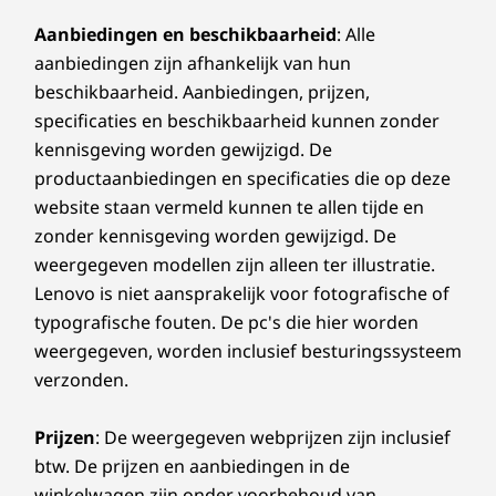
certificeringen en spectrumtoewijzing.
Aanbiedingen en beschikbaarheid
: Alle
aanbiedingen zijn afhankelijk van hun
10
-
Voedingsingang
Ontwerp
beschikbaarheid. Aanbiedingen, prijzen,
specificaties en beschikbaarheid kunnen zonder
Afmetingen (h x b x d)
kennisgeving worden gewijzigd. De
600,6 mm x 615,3 mm x 273 mm
productaanbiedingen en specificaties die op deze
website staan vermeld kunnen te allen tijde en
Gewicht
zonder kennisgeving worden gewijzigd. De
12,0 kg
Hotdesking is het nieuwe kantoor
weergegeven modellen zijn alleen ter illustratie.
Pen
Lenovo is niet aansprakelijk voor fotografische of
Met de ThinkSmart View Plus kun je heel
Passieve styluspen
typografische fouten. De pc's die hier worden
gemakkelijk schakelen tussen meerdere
weergegeven, worden inclusief besturingssysteem
gebruikers, waardoor deze ideaal is voor
verzonden.
Duurzaamheid
kantooromgevingen die hotdesking
ondersteunen. Gebruikers kunnen een sessie
Prijzen
: De weergegeven webprijzen zijn inclusief
Certificeringen/registraties
reserveren met hun persoonlijke Microsoft
btw. De prijzen en aanbiedingen in de
365-licentie. Zodra ze zijn aangemeld, hebben
CEL (China)
winkelwagen zijn onder voorbehoud van