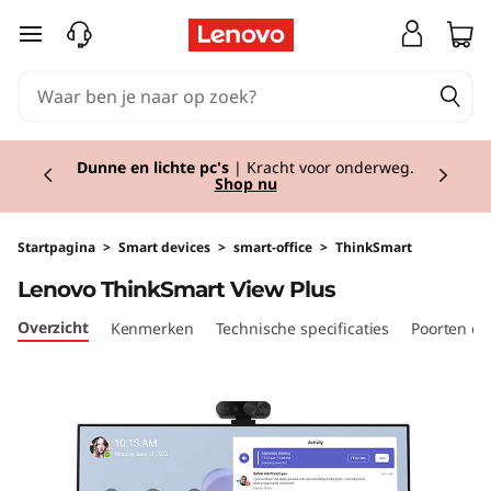
L
Ga naar de hoofdinhoud
e
n
Currently displaying item 2 of 2
o
Dunne en lichte pc's
| Kracht voor onderweg.
Shop nu
v
o
Startpagina
>
Smart devices
>
smart-office
>
ThinkSmart
Lenovo ThinkSmart View Plus
T
Overzicht
Kenmerken
Technische specificaties
Poorten en
h
i
n