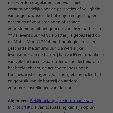
niet worden opgeladen. Lenovo is niet
verantwoordelijk voor de prestaties of veiligheid
Vooraf geladen software
Transformeer vergaderingen met de
van ongeautoriseerde batterijen en geeft geen
Microsoft Teams Rooms
ThinkSmart Tiny Kit: daar waar inclusiviteit en
garanties af voor storingen of schade
ThinkSmart Manager
innovatie samenkomen. Onze gecertificeerde
voortvloeiend uit het gebruik van deze batterijen.
en grondig geteste apparaten schalen je
Garantie
vergaderruimtes moeiteloos op. Upgrade
**De levensduur van de batterij is gebaseerd op
kleine vergaderruimtes die te weinig benut zijn
Basisgarantie voor 1 jaar
de MobileMark® 2014-methodologie en is een
met moderne videoconferentie-technologie.
Lenovo Premier Support voor 1 jaar
geschatte maximumduur. De werkelijke
ThinkSmart Collaboration Professional Services voor 1
levensduur van de batterij kan variëren afhankelijk
jaar - Implementatie
van vele factoren, waaronder de helderheid van
ThinkSmart Collaboration Professional Services voor 1
het beeldscherm, de actieve toepassingen,
jaar – Handhaving
functies, instellingen voor energiebeheer, leeftijd
en gebruik van de batterij en andere
Volledige technische specificaties
voorkeursinstellingen van de klant.
Referentie productspecificaties:
modellen,
specificaties, documenten, compatibiliteit (in het
Algemeen
:
Bekijk belangrijke informatie van
Engels)
Microsoft®
die van toepassing kan zijn op uw
Specificaties kunnen per regio en/of model afwijken.