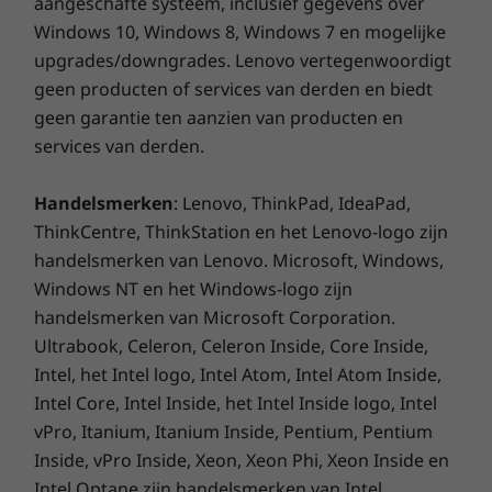
aangeschafte systeem, inclusief gegevens over
Windows 10, Windows 8, Windows 7 en mogelijke
upgrades/downgrades. Lenovo vertegenwoordigt
Prestaties en beveiliging aan alle zijden
geen producten of services van derden en biedt
geen garantie ten aanzien van producten en
Prestaties en
services van derden.
beveiliging aan alle
Handelsmerken
: Lenovo, ThinkPad, IdeaPad,
zijden
ThinkCentre, ThinkStation en het Lenovo-logo zijn
handelsmerken van Lenovo. Microsoft, Windows,
Profiteer van ongeëvenaarde privacy en
Windows NT en het Windows-logo zijn
beveiliging vanaf het begin met de ThinkSmart
handelsmerken van Microsoft Corporation.
Tiny Kit. Ervaar consistente, robuuste
prestaties om te voldoen aan je vereisten met
Ultrabook, Celeron, Celeron Inside, Core Inside,
het voorafgeladen Windows 11 die het Office
Intel, het Intel logo, Intel Atom, Intel Atom Inside,
365-ecosysteem samenvoegt. Bovendien
Intel Core, Intel Inside, het Intel Inside logo, Intel
maximaliseren de geavanceerde beheer- en
vPro, Itanium, Itanium Inside, Pentium, Pentium
rapportagetools de mogelijkheden van al je
Inside, vPro Inside, Xeon, Xeon Phi, Xeon Inside en
vergaderruimtes, direct uit de doos.
Intel Optane zijn handelsmerken van Intel