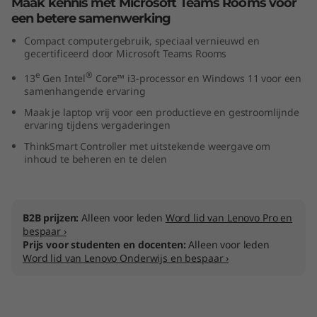
Maak kennis met Microsoft Teams Rooms voor
een betere samenwerking
Compact computergebruik, speciaal vernieuwd en
gecertificeerd door Microsoft Teams Rooms
e
®
13
Gen Intel
Core™ i3-processor en Windows 11 voor een
samenhangende ervaring
Maak je laptop vrij voor een productieve en gestroomlijnde
ervaring tijdens vergaderingen
ThinkSmart Controller met uitstekende weergave om
inhoud te beheren en te delen
B2B prijzen:
Alleen voor leden
Word lid van Lenovo Pro en
bespaar ›
Prijs voor studenten en docenten:
Alleen voor leden
Word lid van Lenovo Onderwijs en bespaar ›