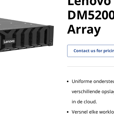
Lenovo
ThinkSy
DM5200F
DM5200F 
Array
Array
Contact us for prici
Uniforme onderste
verschillende opsla
in de cloud.
Versnel elke worklo