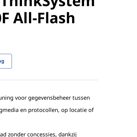
 ThinkSystem
stem
 All-Flash
All-Flash
ng
uning voor gegevensbeheer tussen
gmedia en protocollen, op locatie of
ad zonder concessies, dankzij