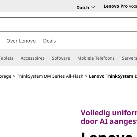
Lenovo Pro
voor
Dutch
Over Lenovo
Deals
Tablets
Accessoires
Software
Mobiele Telefoons
Server
torage
>
ThinkSystem DM Series All-Flash
>
Lenovo ThinkSystem D
Volledig uniforme
door AI aangestu
Volledig unifor
Lenovo
door AI aanges