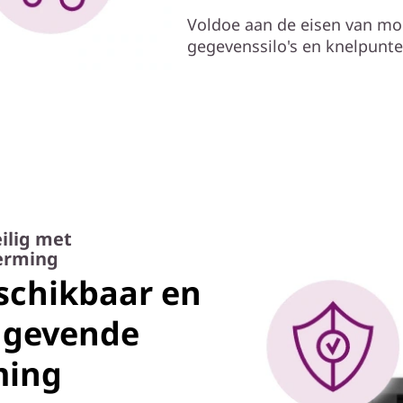
Voldoe aan de eisen van mo
gegevenssilo's en knelpunt
ilig met
erming
schikbaar en
ngevende
ming