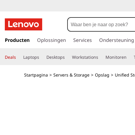
T
h
i
G
a
Producten
Oplossingen
Services
Ondersteuning
n
n
a
k
Deals
Laptops
Desktops
Workstations
Monitoren
a
r
S
d
Startpagina
>
Servers & Storage
>
Opslag
>
Unified S
e
y
h
o
s
o
f
t
d
i
e
n
h