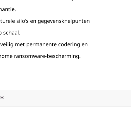
mantie.
cturele silo's en gegevensknelpunten
p schaal.
veilig met permanente codering en
onome ransomware-bescherming.
es