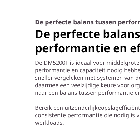
y
De perfecte balans tussen perform
De perfecte balan
performantie en ef
De DM5200F is ideaal voor middelgrot
performantie en capaciteit nodig hebbe
sneller vergeleken met systemen van de
daarmee een veelzijdige keuze voor orga
naar een balans tussen performantie en
Bereik een uitzonderlijkeopslagefficiënti
consistente performantie die nodig is v
workloads.