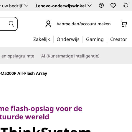
 uw bedrijf
Lenovo-onderwijswinkel
Aanmelden/account maken
Zakelijk
Onderwijs
Gaming
Creator
s en opslagruimte
AI (Kunstmatige intelligentie)
M5200F All-Flash Array
 flash-opslag voor de
urde wereld
me flash-opslag voor de
tuurde wereld