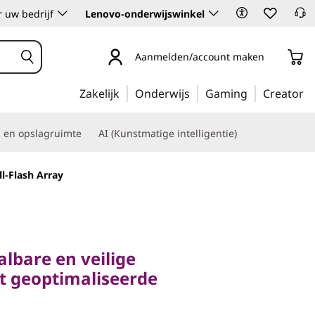
 uw bedrijf
Lenovo-onderwijswinkel
Aanmelden/account maken
Zakelijk
Onderwijs
Gaming
Creator
s en opslagruimte
AI (Kunstmatige intelligentie)
l-Flash Array
bare en veilige
geoptimaliseerde
albare en veilige
t geoptimaliseerde
stem