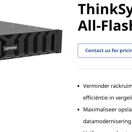
ThinkS
DG7200 A
All-Fla
Array
Contact us for prici
Verminder rackruim
efficiëntie in verge
Maximaliseer opslag
datamodernisering e