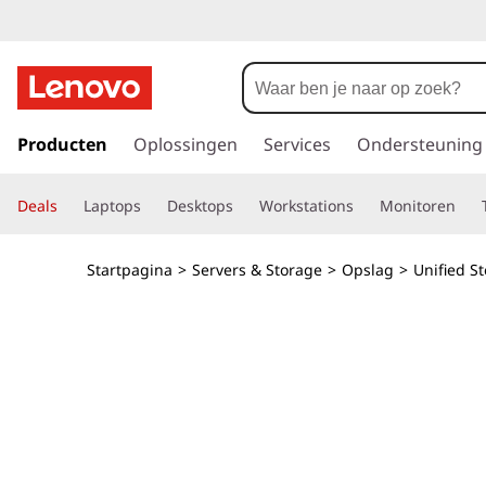
T
h
i
G
a
Producten
Oplossingen
Services
Ondersteuning
n
n
a
k
Deals
Laptops
Desktops
Workstations
Monitoren
a
r
S
d
Startpagina
>
Servers & Storage
>
Opslag
>
Unified S
e
y
h
o
s
o
f
t
d
i
e
n
h