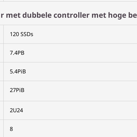
ar met dubbele controller met hoge b
120 SSDs
7.4PB
5.4PiB
27PiB
2U24
8