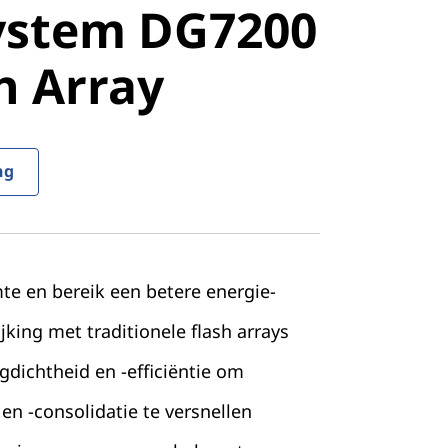
ystem DG7200
ll-Flash
sh Array
ng
te en bereik een betere energie-
lijking met traditionele flash arrays
dichtheid en -efficiëntie om
n -consolidatie te versnellen