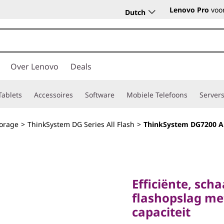
Lenovo Pro
voor
Dutch
Over Lenovo
Deals
Tablets
Accessoires
Software
Mobiele Telefoons
Server
torage
>
ThinkSystem DG Series All Flash
>
ThinkSystem DG7200 Al
Efficiënte, schaal
flashopslag met 
Efficiënte, scha
capaciteit
flashopslag me
ThinkSy
capaciteit