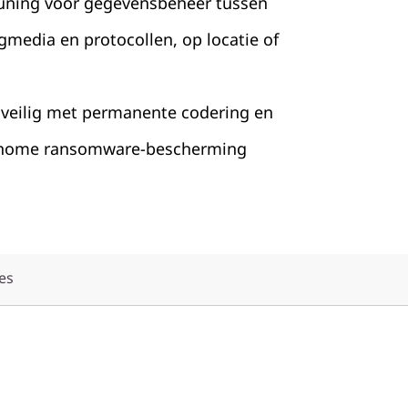
uning voor gegevensbeheer tussen
gmedia en protocollen, op locatie of
veilig met permanente codering en
onome ransomware-bescherming
es