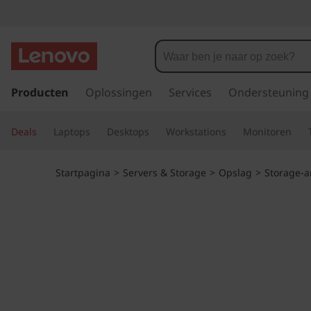
T
h
i
G
a
Producten
Oplossingen
Services
Ondersteuning
n
n
a
k
Deals
Laptops
Desktops
Workstations
Monitoren
a
r
S
d
Startpagina
>
Servers & Storage
>
Opslag
>
Storage-a
e
y
h
o
s
o
f
t
d
i
e
n
h