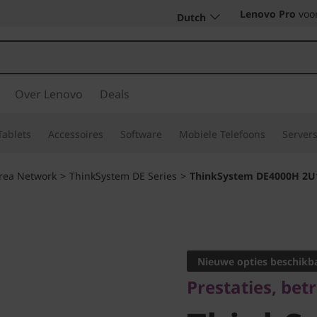
Lenovo Pro
voor
Dutch
Over Lenovo
Deals
Tablets
Accessoires
Software
Mobiele Telefoons
Server
rea Network
>
ThinkSystem DE Series
>
ThinkSystem DE4000H 2U12
Prestaties, betr
ThinkSy
Nieuwe opties beschikb
Prestaties, be
DE4000H