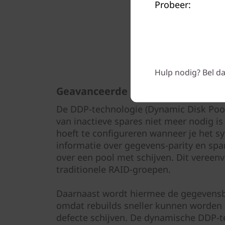
Probeer:
Hulp nodig? Bel da
Geavanceerde gegevensbescher
De DDP-technologie (Dynamic Disk Pool
van inactieve spares niet meer nodig is
hoeft te configureren wanneer je het sy
informatie over gegevens-parity en spa
over een pool met schijven. Dit vereen
traditionele RAID-groepen.
Daarnaast wordt hiermee de gegevens
omdat rebuilds sneller kunnen worden 
defecte schijven. De dynamische DDP-t