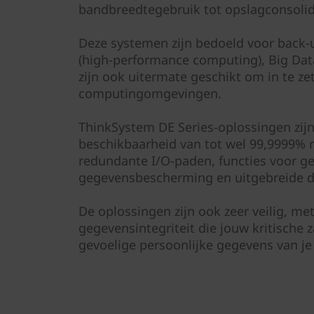
e
bandbreedtegebruik tot opslagconsolid
f
Deze systemen zijn bedoeld voor back-
(high-performance computing), Big Data/
l
zijn ook uitermate geschikt om in te z
a
computingomgevingen.
s
ThinkSystem DE Series-oplossingen zij
beschikbaarheid van tot wel 99,9999% 
h
redundante I/O-paden, functies voor g
gegevensbescherming en uitgebreide 
-
De oplossingen zijn ook zeer veilig, me
a
gegevensintegriteit die jouw kritische 
r
gevoelige persoonlijke gegevens van je
r
a