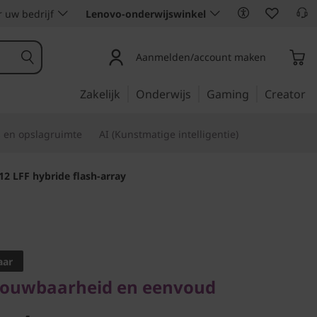
 uw bedrijf
Lenovo-onderwijswinkel
Aanmelden/account maken
Zakelijk
Onderwijs
Gaming
Creator
s en opslagruimte
AI (Kunstmatige intelligentie)
 LFF hybride flash-array
ouwbaarheid en eenvoud
stem
aar
trouwbaarheid en eenvoud
 2U12 LFF