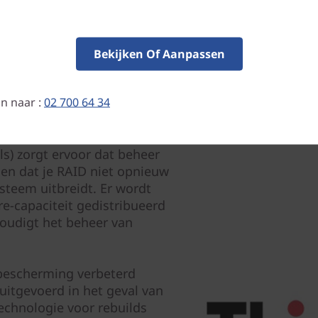
Bekijken Of Aanpassen
n naar :
02 700 64 34
ming
s) zorgt ervoor dat beheer
 en dat je RAID niet opnieuw
steem uitbreidt. Er wordt
re-capaciteit gedistribueerd
voudigt het beheer van
bescherming verbeterd
uitgevoerd in het geval van
echnologie voor rebuilds