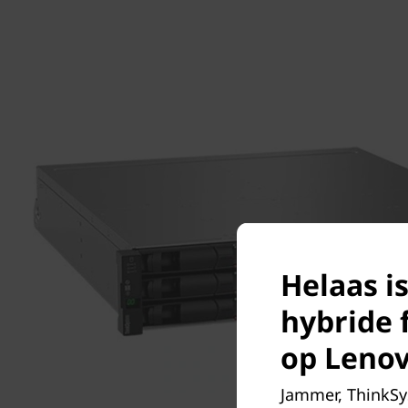
y
Helaas i
hybride f
op Leno
Jammer, ThinkSy