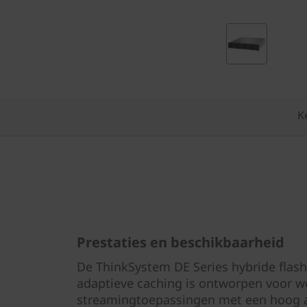
2
L
F
F
K
h
y
b
r
Prestaties en beschikbaarheid
i
De ThinkSystem DE Series hybride flas
d
adaptieve caching is ontworpen voor w
streamingtoepassingen met een hoog a