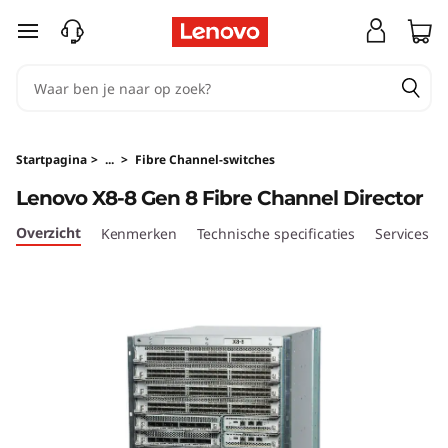
L
Ga naar de hoofdinhoud
e
n
o
Startpagina
>
...
>
Fibre Channel-switches
v
Lenovo X8-8 Gen 8 Fibre Channel Director
o
Overzicht
Kenmerken
Technische specificaties
Services
X
8
-
8