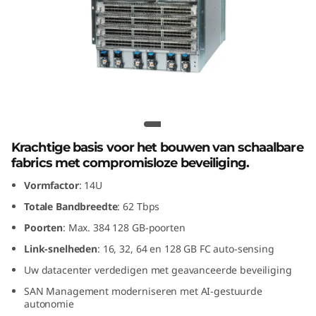
G
e
n
8
F
Lenovo X8-8 Gen 8 Fibre Channel
Director
i
Krachtige basis voor het bouwen van schaalbare
fabrics met compromisloze beveiliging.
b
Vormfactor
: 14U
r
Totale Bandbreedte
: 62 Tbps
Poorten
: Max. 384 128 GB-poorten
e
Link-snelheden
: 16, 32, 64 en 128 GB FC auto-sensing
C
Uw datacenter verdedigen met geavanceerde beveiliging
SAN Management moderniseren met AI-gestuurde
h
autonomie