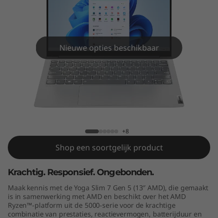
e
n
5
Nieuwe opties beschikbaar
(
1
3
Yoga Slim 7 Gen 5 (13" AMD)
"
+8
A
Shop een soortgelijk product
M
Krachtig. Responsief. Ongebonden.
D
Maak kennis met de Yoga Slim 7 Gen 5 (13″ AMD), die gemaakt
is in samenwerking met AMD en beschikt over het AMD
)
Ryzen™-platform uit de 5000-serie voor de krachtige
combinatie van prestaties, reactievermogen, batterijduur en