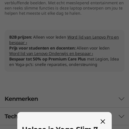
verbluffende beelden. Met echt meeslepend entertainment en
een reeks slimme functies is deze laptop ontworpen om jou te
helpen het meeste uit elke dag te halen.
B2B prijzen:
Alleen voor leden
Word lid van Lenovo Pro en
bespaar ›
Prijs voor studenten en docenten:
Alleen voor leden
Word lid van Lenovo Onderwijs en bespaar ›
Bespaar tot 50% op Premium Care Plus
met Legion, Idea
en Yoga-pc’s: snelle reparaties, ondersteuning
Kenmerken
Technische specificaties