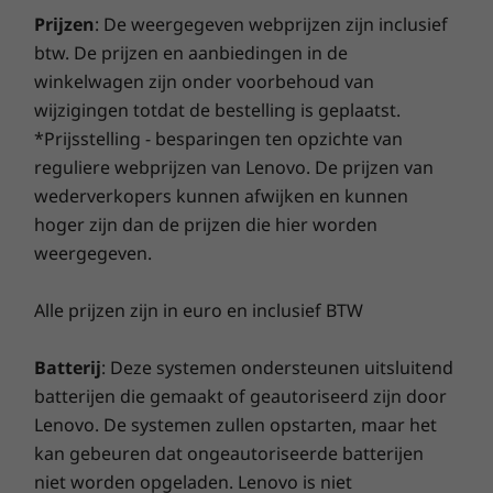
M.2 PCIe 
garantieperiode voor de batterij (mits de batterij in
Prijzen
: De weergegeven webprijzen zijn inclusief
goede staat verkeert). Nóg beter: in geval van
btw. De prijzen en aanbiedingen in de
problemen valt één vervangende batterij ook onder
Winkel
Wink
winkelwagen zijn onder voorbehoud van
deze garantie. Verbeter je ondersteuning nog verder
wijzigingen totdat de bestelling is geplaatst.
en upgrade naar service op locatie. Lenovo staat
Vergelijken
Vergelijken
Vergeli
*Prijsstelling - besparingen ten opzichte van
garant voor uitmuntende prestaties en bescherming
reguliere webprijzen van Lenovo. De prijzen van
van je laptop!
wederverkopers kunnen afwijken en kunnen
Ontdek alle Laptops en ultrabooks
hoger zijn dan de prijzen die hier worden
weergegeven.
Een assistent die op je let
Blijf veilig op de Yoga Slim 7 Gen 5 (13″ AMD)
Alle prijzen zijn in euro en inclusief BTW
laptop met attention-sensoren die een
privacywaarschuwing afgeven wanneer
Batterij
: Deze systemen ondersteunen uitsluitend
iemand over je schouder meekijkt en je
batterijen die gemaakt of geautoriseerd zijn door
automatisch uitloggen wanneer je weggaat,
Lenovo. De systemen zullen opstarten, maar het
zodat je werk privé blijft. En in een aantal
kan gebeuren dat ongeautoriseerde batterijen
markten kun je met de digitale spraakassistent
niet worden opgeladen. Lenovo is niet