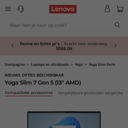
Y
Ga naar de hoofdinhoud
o
g
Currently displaying item 2 of 2
a
Dunne en lichte pc's
| Kracht voor onderweg.
Shop nu
S
l
Startpagina
>
Laptops en ultrabooks
>
Yoga
>
Yoga Slim-Serie
NIEUWE OPTIES BESCHIKBAAR
i
Yoga Slim 7 Gen 5 (13" AMD)
m
Compatibele accessoires
Vergelijkbare producten vergelijken
7
G