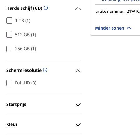
Harde schijf (GB)
artikelnummer:
21WT
1 TB (1)
Minder tonen
512 GB (1)
256 GB (1)
Schermresolutie
Full HD (3)
Startprijs
Kleur