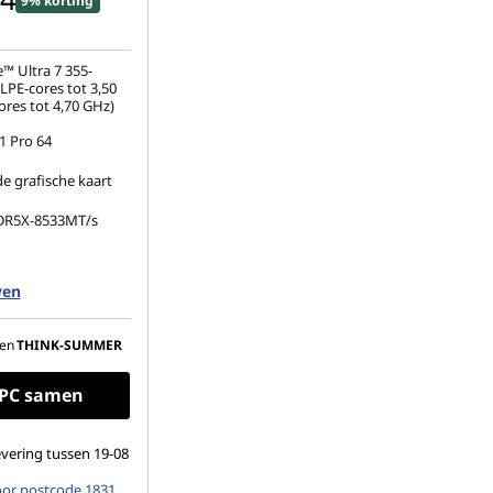
9% korting
™ Ultra 7 355-
LPE-cores tot 3,50
ores tot 4,70 GHz)
 Pro 64
 grafische kaart
DR5X-8533MT/s
.2 2280 PCIe Gen4
ven
(1920 x 1200), IPS,
d, geen
en
THINK-SUMMER
n, 45% NTSC, 400
e PC samen
vering tussen 19-08
oor postcode 1831