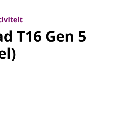
teit
 T16 Gen 5
iviteit
d T16 Gen 5
l)
el)