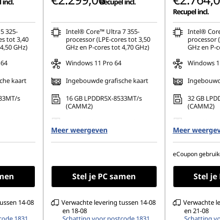
incl.
Recupel incl.
Recupel incl.
5 325-
Intel® Core™ Ultra 7 355-
Intel® Core
s tot 3,40
processor (LPE-cores tot 3,50
processor (
 4,50 GHz)
GHz en P-cores tot 4,70 GHz)
GHz en P-c
 64
Windows 11 Pro 64
Windows 11
che kaart
Ingebouwde grafische kaart
Ingebouwde
33MT/s
16 GB LPDDR5X-8533MT/s
32 GB LPD
(CAMM2)
(CAMM2)
80 PCIe
512 GB SSD M.2 2280 PCIe
1 TB SSD M
Meer weergeven
Gen4 TLC Opal
Meer weerge
TLC Opal
1200), IPS,
16" WUXGA (1920 x 1200), IPS,
16" WUXGA 
ontspiegeld, geen
ontspiegel
eCoupon gebruik
NTSC, 400
touchscreen, 45% NTSC, 400
touchscree
nits, 60 Hz
nits, 60 Hz
amen
Stel je PC samen
Stel j
tussen 14-08
Verwachte levering tussen 14-08
Verwachte le
en 18-08
en 21-08
code 1831
Schatting voor postcode 1831
Schatting v