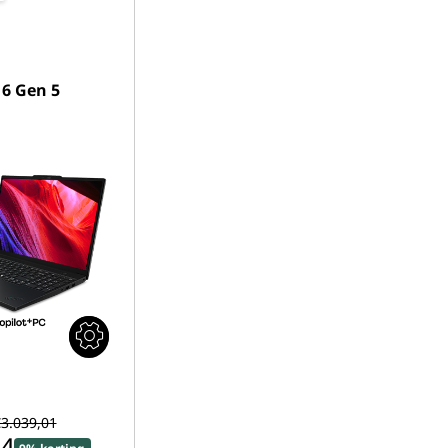
6 Gen 5
3.039,01
04