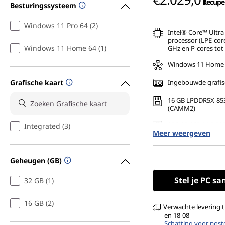
Recupel 
Besturingssysteem
Windows 11 Pro 64 (2)
Intel® Core™ Ultra 
processor (LPE-core
Windows 11 Home 64 (1)
GHz en P-cores tot
Windows 11 Home
Grafische kaart
Ingebouwde grafis
16 GB LPDDR5X-85
(CAMM2)
256 GB SSD M.2 22
Integrated (3)
Meer weergeven
Gen4 TLC Opal
16" WUXGA (1920 x 
ontspiegeld, geen
Geheugen (GB)
touchscreen, 45% 
nits, 60 Hz
Stel je PC s
32 GB (1)
16 GB (2)
Verwachte levering 
en 18-08
Schatting voor post