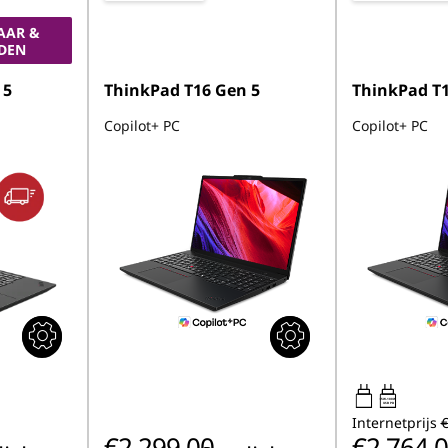
AAR &
DEN
 5
ThinkPad T16 Gen 5
ThinkPad T1
Copilot+ PC
Copilot+ PC
65W-100W
USB PD
Internetprijs
€
€2.299,00
€2.764,