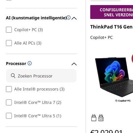
CONFIGUREERB
SNEL VERZON
AI (kunstmatige intelligentie)
ThinkPad T16 Gen
Copilot+ PC (3)
Copilot+ PC
Alle AI PCs (3)
Processor
Alle Intel® processors (3)
Intel® Core™ Ultra 7 (2)
Intel® Core™ Ultra 5 (1)
65W-100W
USB PD
€2.029,01