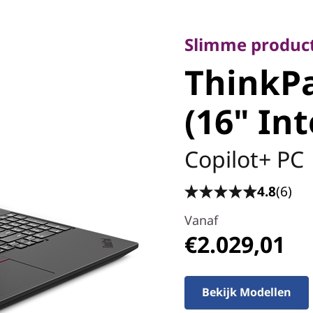
Slimme productivi
ThinkPad
Slimme product
ThinkPa
(16" Inte
(16" Int
Copilot+ PC
4.8
(6)
Vanaf
€2.029,01
Bekijk Modellen