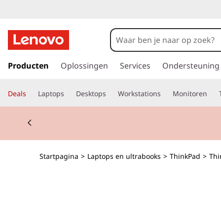
T
h
i
G
a
Producten
Oplossingen
Services
Ondersteuning
n
n
a
k
Deals
Laptops
Desktops
Workstations
Monitoren
a
r
P
Currently displaying item 2 of 2
d
e
a
h
o
d
Startpagina
>
Laptops en ultrabooks
>
ThinkPad
>
Thi
o
f
T
d
i
1
n
h