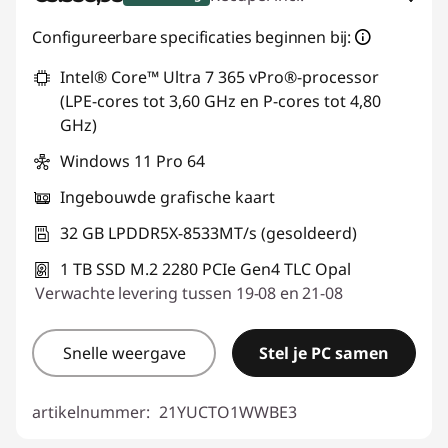
eCoupon-besparingen :
-€450,06
Configureerbare specificaties beginnen bij:
Intel® Core™ Ultra 7 365 vPro®-processor
eCoupon gebruiken :
THINK-SUMMER
(LPE-cores tot 3,60 GHz en P-cores tot 4,80
GHz)
Windows 11 Pro 64
Ingebouwde grafische kaart
32 GB LPDDR5X-8533MT/s (gesoldeerd)
1 TB SSD M.2 2280 PCIe Gen4 TLC Opal
Verwachte levering tussen 19-08 en 21-08
Snelle weergave
Stel je PC samen
artikelnummer:
21YUCTO1WWBE3