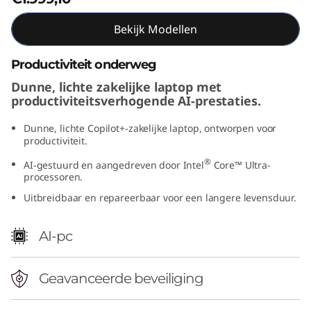
n
Bekijk Modellen
t
Productiviteit onderweg
e
Dunne, lichte zakelijke laptop met
productiviteitsverhogende AI-prestaties.
l
Dunne, lichte Copilot+-zakelijke laptop, ontworpen voor
)
productiviteit.
®
AI-gestuurd en aangedreven door Intel
Core™ Ultra-
processoren.
Uitbreidbaar en repareerbaar voor een langere levensduur.
AI-pc
Geavanceerde beveiliging