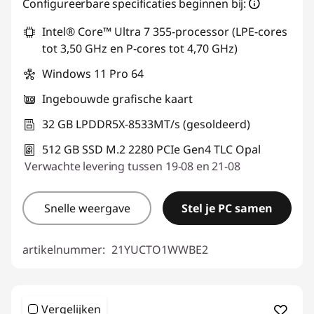
eCoupon-besparingen :
-€379,92
Configureerbare specificaties beginnen bij:
Intel® Core™ Ultra 7 355-processor (LPE-cores
eCoupon gebruiken :
THINK-SUMMER
tot 3,50 GHz en P-cores tot 4,70 GHz)
Windows 11 Pro 64
Ingebouwde grafische kaart
32 GB LPDDR5X-8533MT/s (gesoldeerd)
512 GB SSD M.2 2280 PCIe Gen4 TLC Opal
Verwachte levering tussen 19-08 en 21-08
Snelle weergave
Stel je PC samen
artikelnummer:
21YUCTO1WWBE2
Vergelijken