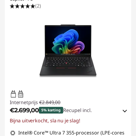
(2)
65W-100W
USB PD
Internetprijs
€2.849,00
€2.699,00
Recupel incl.
5% korting
Bijna uitverkocht, sla nu je slag!
eCoupon-besparingen :
-€150,00
Intel® Core™ Ultra 7 355-processor (LPE-cores