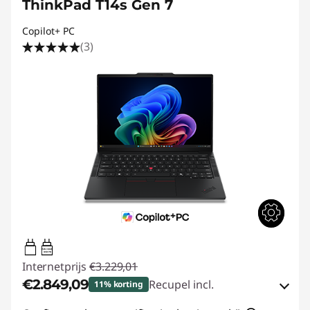
ThinkPad T14s Gen 7
Copilot+ PC
(3)
65W-100W
USB PD
Internetprijs
€3.229,01
€2.849,09
Recupel incl.
11% korting