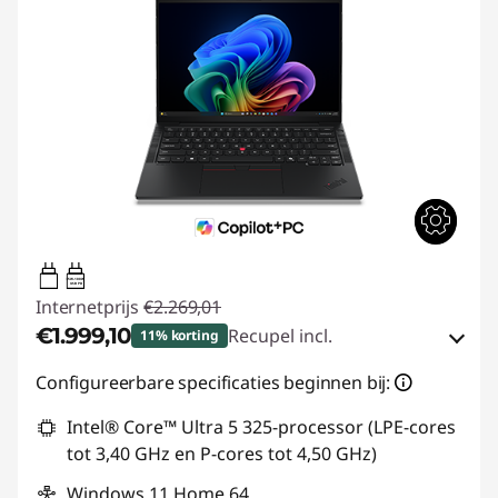
65W-100W
USB PD
Internetprijs
€2.269,01
€1.999,10
Recupel incl.
11% korting
eCoupon-besparingen :
-€269,91
Configureerbare specificaties beginnen bij:
Intel® Core™ Ultra 5 325-processor (LPE-cores
eCoupon gebruiken :
THINK-SUMMER
tot 3,40 GHz en P-cores tot 4,50 GHz)
Windows 11 Home 64