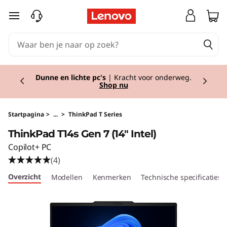
T
Ga naar de hoofdinhoud
h
i
Currently displaying item 2 of 2
n
Dunne en lichte pc's
| Kracht voor onderweg.
Shop nu
k
P
Startpagina
>
...
>
ThinkPad T Series
ThinkPad T14s Gen 7 (14" Intel)
a
Copilot+ PC
d
(4)
Overzicht
Modellen
Kenmerken
Technische specificaties
T
1