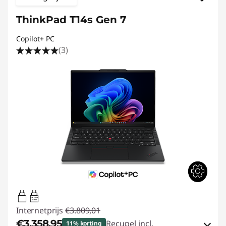
ThinkPad T14s Gen 7
Copilot+ PC
(3)
65W-100W
USB PD
Internetprijs
€3.809,01
€3.358,95
Recupel incl.
11% korting