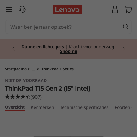
T
Ga naar de hoofdinhoud
h
i
Currently displaying item 2 of 2
n
Dunne en lichte pc's
| Kracht voor onderweg.
Shop nu
k
P
Startpagina
>
...
>
ThinkPad T Series
NIET OP VOORRAAD
a
ThinkPad T15 Gen 2 (15" Intel)
d
(907)
Overzicht
Kenmerken
Technische specificaties
Poorten en
T
1