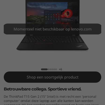
5
G
e
n
Momenteel niet beschikbaar op lenovo.com
2
(
ThinkPad T15 Gen 2 (15" Intel)
1
5
+6
Shop een soortgelijk product
"
Betrouwbare collega. Sportieve vriend.
I
De ThinkPad T15 Gen 2 (15″ Intel) is met recht een 'personal
n
computer' omdat deze laptop aan alle kanten kan worden
aangepast. Hij kan worden geconfigureerd op basis van jouw