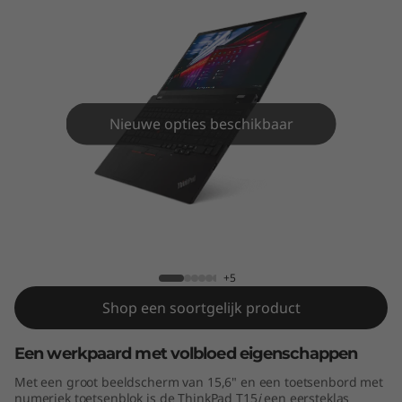
5
(
I
n
Nieuwe opties beschikbaar
t
e
ThinkPad T15 (Intel)
l
)
+5
Shop een soortgelijk product
Een werkpaard met volbloed eigenschappen
Met een groot beeldscherm van 15,6" en een toetsenbord met
numeriek toetsenblok is de ThinkPad T15
i
een eersteklas