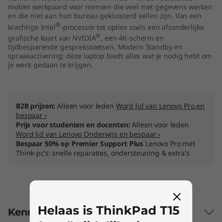
mobiel werkpaard voor mensen die veel met gegevens werken
en die niet aan hun bureau gekluisterd willen zijn. Van een
®
krachtige Intel
-processor tot opties zoals een afzonderlijke
®
grafische kaart van NVIDIA
, een 4K-scherm en
tijdbesparende gesprekstoetsen, Modern Standby en
spraakactivering: deze laptop biedt alles wat je nodig hebt om
je werk gedaan te krijgen.
B2B prijzen:
Alleen voor leden
Word lid van Lenovo Pro en
bespaar ›
Prijs voor studenten en docenten:
Alleen voor leden
Word lid van Lenovo Onderwijs en bespaar ›
Bespaar 50% op Premier Support Plus
Lenovo Pro met
Think-pc’s: snelle reparaties, ondersteuning & extra's
Helaas is ThinkPad T15
Kenmerken