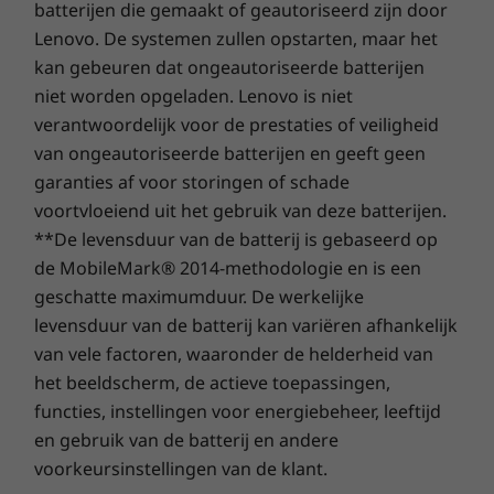
batterijen die gemaakt of geautoriseerd zijn door
RJ45
Gebruikt veel minder energie…
Lenovo. De systemen zullen opstarten, maar het
kan gebeuren dat ongeautoriseerde batterijen
Netvoedingsadapter
Of in elk geval minder stopcontacten: de
niet worden opgeladen. Lenovo is niet
USB-C 65 W (ondersteunt Rapid Charge)
batterij in de ThinkPad T15-laptop gaat de hele
verantwoordelijk voor de prestaties of veiligheid
werkdag mee tot diep in de nacht. Wanneer je
Ondersteund dockingstation
van ongeautoriseerde batterijen en geeft geen
toch meer stroom nodig hebt, kun je de
garanties af voor storingen of schade
ThinkPad Thunderbolt-dockingstation, 2e generatie
batterij dankzij de snellaadtechnologie in
voortvloeiend uit het gebruik van deze batterijen.
ThinkPad-dockingstation Basic/Pro/Ultra
slechts een uur tot 80% opladen. Je bent dus
Mechanische docking aan zijkant
**De levensduur van de batterij is gebaseerd op
niet meer gekluisterd aan je bureau en kunt
gaan en staan waar je maar wilt.
de MobileMark® 2014-methodologie en is een
geschatte maximumduur. De werkelijke
Dockingstations apart verkrijgbaar.
Blijf overal online
levensduur van de batterij kan variëren afhankelijk
Specificaties kunnen per regio verschillen.
van vele factoren, waaronder de helderheid van
Met de T15-laptop blijf je verbonden, waar je
het beeldscherm, de actieve toepassingen,
ook heen gaat. Wifi 6 biedt een snelle en
functies, instellingen voor energiebeheer, leeftijd
stabiele verbinding, zelfs op drukke openbare
en gebruik van de batterij en andere
platforms. Of kies voor de optionele LTE-A-
voorkeursinstellingen van de klant.
kaart die overal verbinding kan maken waar