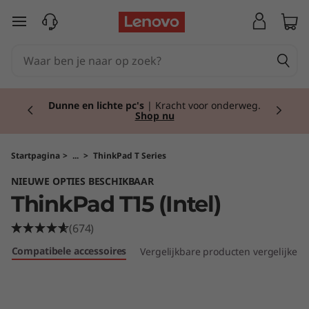
T
Ga naar de hoofdinhoud
h
i
Currently displaying item 2 of 2
n
Dunne en lichte pc's
| Kracht voor onderweg.
Shop nu
k
P
Startpagina
>
...
>
ThinkPad T Series
NIEUWE OPTIES BESCHIKBAAR
a
ThinkPad T15 (Intel)
d
(674)
T
Compatibele accessoires
Vergelijkbare producten vergelijken
1