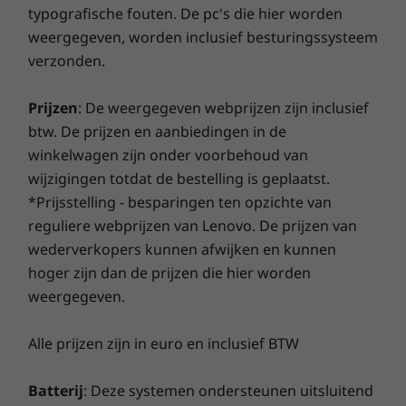
®
®
Pro
Pro
typografische fouten. De pc's die hier worden
NVIDIA
GeForce
grafische kaart en heel veel
betere verbinding. Bescherm je IT-investering met een
Gewicht
opslagruimte kun je met dit apparaat
weergegeven, worden inclusief besturingssysteem
verbeterde beveiliging die adware, malware en andere
Vanaf 1,75 kg
probleemloos werken en naar hartenlust
Totaal
Totaal
Totaal
verzonden.
bedreigingen afweert. Zo geniet je zorgeloos van je
geheugen
geheugen
geheuge
gamen.
virtuele reis!
Afmetingen (H x B x D)
Up to 48GB DDR4
Tot 32 GB DDR5,
64 GB DDR
Prijzen
: De weergegeven webprijzen zijn inclusief
6400 MT/s, dual
5600Mhz, 
19,1 mm x 365,8 mm x 248 mm
DIMM
SODIMM
btw. De prijzen en aanbiedingen in de
winkelwagen zijn onder voorbehoud van
Toetsenbord
Vaste schijf
Vaste sch
wijzigingen totdat de bestelling is geplaatst.
Morsbestendig
Tot 2 TB PCIe
2 TB, dual
*Prijsstelling - besparingen ten opzichte van
Achtergrondverlichting met witte leds (optionele)
Gen4x4 SSD (2280)
PCIe Gen4 
reguliere webprijzen van Lenovo. De prijzen van
Gesprekstoetsen (F9-F11)
wederverkopers kunnen afwijken en kunnen
Winkel
Wink
Poorten/sleuven
hoger zijn dan de prijzen die hier worden
2 x USB 3.1, 1e generatie (1 altijd aan)
weergegeven.
Vergelijken
Vergelijken
Vergeli
2 x USB-C (1 Thunderbolt™ 3)
MicroSD-kaartlezer
Alle prijzen zijn in euro en inclusief BTW
Optioneel: Smartcardlezer
Ontdek alle Laptops en ultrabooks
Gecombineerde hoofdtelefoon-/microfoonaansluiting
Batterij
: Deze systemen ondersteunen uitsluitend
HDMI 1.4