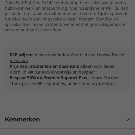
ThinkPad T14 Gen 2 (14″ Intel)-laptop biedt alles wat je nodig
t
hebt voor werk en ontspanning. Met razendsnelle WiFi 6E ben
je sneller en stabieler online dan ooit tevoren. Tijdbesparende
e
functies zoals een vingerafdruklezer, Modern Standby en
spraakactivering vergroten bovendien het gebruiksgemak en
vereenvoudigen je workflow.
l
)
B2B prijzen:
Alleen voor leden
Word lid van Lenovo Pro en
bespaar ›
Prijs voor studenten en docenten:
Alleen voor leden
Word lid van Lenovo Onderwijs en bespaar ›
Bespaar 50% op Premier Support Plus
Lenovo Pro met
Think-pc’s: snelle reparaties, ondersteuning & extra's
Kenmerken