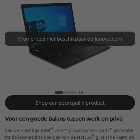
4
G
e
n
Momenteel niet beschikbaar op lenovo.com
2
(
Thinkpad T14 Gen 2 (14" Intel)
1
4
+8
Shop een soortgelijk product
"
Voor een goede balans tussen werk en privé
I
®
e
Van de krachtige Intel
Core™-processor van de 11
generatie
n
®
tot de levensechte beelden van de NVIDIA
grafische kaart: de