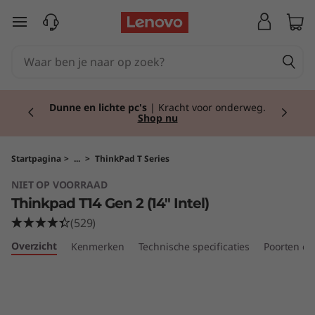
T
Ga naar de hoofdinhoud
h
i
Currently displaying item 2 of 2
n
Dunne en lichte pc's
| Kracht voor onderweg.
Shop nu
k
p
Startpagina
>
...
>
ThinkPad T Series
NIET OP VOORRAAD
a
Thinkpad T14 Gen 2 (14" Intel)
d
(529)
Overzicht
Kenmerken
Technische specificaties
Poorten en
T
1