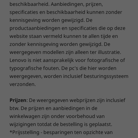
technische tovenaars verborgen schade op, zodat je
beschikbaarheid. Aanbiedingen, prijzen,
gemoedsrust verzekerd is!
10
-
RJ45 (optionele)
specificaties en beschikbaarheid kunnen zonder
Connectiviteit
kennisgeving worden gewijzigd. De
Tot WiFi 6E 2x2 (AX) (alleen vPro)
productaanbiedingen en specificaties die op deze
Smart Performance
LTE: CAT12 en CAT16 4x4 MIMO
11
-
Sleuf voor Kensington-slot
website staan vermeld kunnen te allen tijde en
Lenovo Smart Performance verbetert je
zonder kennisgeving worden gewijzigd. De
* De beschikbaarheid van optioneel WWAN verschilt per regio. Dit moet worden
computergebruik! Maak je computer nog krachtiger
weergegeven modellen zijn alleen ter illustratie.
geconfigureerd op het moment van aankoop. Hiervoor is een netwerkprovider vereist.
doordat deze soepeler werkt en razendsnel opstart.
Lenovo is niet aansprakelijk voor fotografische of
Geniet van sneller, betrouwbaarder internet met een
Poorten/sleuven
typografische fouten. De pc's die hier worden
betere verbinding. Bescherm je IT-investering met een
weergegeven, worden inclusief besturingssysteem
2 x USB-A 3.1 Gen 1 (1 always-on)
verbeterde beveiliging die adware, malware en andere
2 x USB-C Thunderbolt™ 3
verzonden.
bedreigingen afweert. Zo geniet je zorgeloos van je
MicroSD-kaartlezer
virtuele reis!
Optioneel: Smartcardlezer
Prijzen
: De weergegeven webprijzen zijn inclusief
Gecombineerde koptelefoon-/microfoonaansluiting
btw. De prijzen en aanbiedingen in de
Slimmer betekent sterker
HDMI 2.0
winkelwagen zijn onder voorbehoud van
Optioneel:
RJ45
ThinkPad T14 Gen 2 (14″ Intel)-laptops zijn op
wijzigingen totdat de bestelling is geplaatst.
12 punten getest volgens militaire specificaties
*Prijsstelling - besparingen ten opzichte van
Ondersteunde dockingstations
en ondergaan meer dan 200