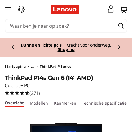
T
Ga naar de hoofdinhoud
h
i
Currently displaying item 1 of 2
n
Back to school!
Ga goed voorbereid het
schooljaar in met de nieuwste tech.
Shop nu.
k
P
Startpagina
>
...
>
ThinkPad P Series
ThinkPad P14s Gen 6 (14" AMD)
a
Copilot+ PC
d
(271)
Overzicht
Modellen
Kenmerken
Technische specificaties
P
1