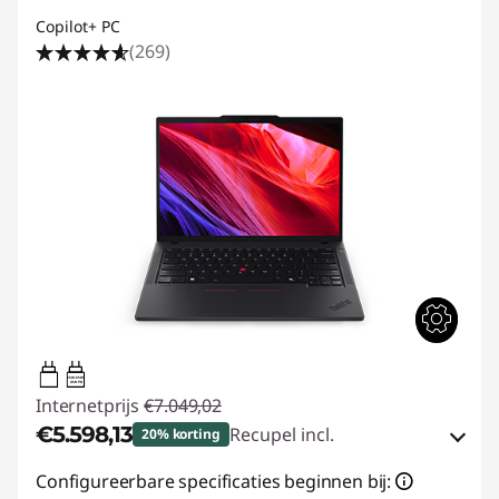
Copilot+ PC
(269)
65W-65W
USB PD
Internetprijs
€7.049,02
€5.598,13
Recupel incl.
20% korting
eCoupon-besparingen :
-€1.450,89
Configureerbare specificaties beginnen bij: