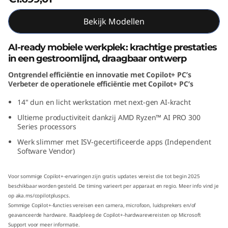
M
Bekijk Modellen
D
AI-ready mobiele werkplek: krachtige prestaties
)
in een gestroomlijnd, draagbaar ontwerp
Ontgrendel efficiëntie en innovatie met Copilot+ PC’s
Verbeter de operationele efficiëntie met Copilot+ PC’s
14" dun en licht werkstation met next-gen AI-kracht
Ultieme productiviteit dankzij AMD Ryzen™ AI PRO 300
Series processors
Werk slimmer met ISV-gecertificeerde apps (Independent
Software Vendor)
Voor sommige Copilot+-ervaringen zijn gratis updates vereist die tot begin 2025
beschikbaar worden gesteld. De timing varieert per apparaat en regio. Meer info vind je
op
aka.ms/copilotpluspcs
.
Sommige Copilot+-functies vereisen een camera, microfoon, luidsprekers en/of
geavanceerde hardware. Raadpleeg de
Copilot+-hardwarevereisten op Microsoft
Support
voor meer informatie.