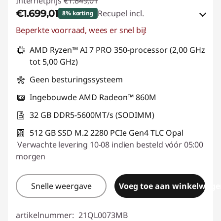
Internetprijs
€1.849,01
€1.699,01
Recupel incl.
8% korting
Beperkte voorraad, wees er snel bij!
eCoupon-besparingen :
-€150,00
AMD Ryzen™ AI 7 PRO 350-processor (2,00 GHz
eCoupon gebruiken :
THINK-POWER
tot 5,00 GHz)
Geen besturingssysteem
Ingebouwde AMD Radeon™ 860M
32 GB DDR5-5600MT/s (SODIMM)
512 GB SSD M.2 2280 PCIe Gen4 TLC Opal
Verwachte levering 10-08 indien besteld vóór 05:00
morgen
Snelle weergave
Voeg toe aan winkelwage
artikelnummer:
21QL0073MB