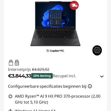
65W-65W
USB PD
Internetprijs
€4.829,02
€3.844,33
Recupel incl.
20% korting
eCoupon-besparingen :
-€984,69
Configureerbare specificaties beginnen bij:
AMD Ryzen™ AI 9 HX PRO 370-processor (2,00
eCoupon gebruiken :
THINKDEAL
GHz tot 5,10 GHz)
Windows 11 Home 64