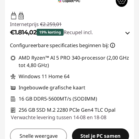
65W-65W
USB PD
Internetprijs
€2.259,01
€1.814,02
Recupel incl.
19% korting
eCoupon-besparingen :
-€444,99
Configureerbare specificaties beginnen bij:
AMD Ryzen™ AI 5 PRO 340-processor (2,00 GHz
eCoupon gebruiken :
THINKDEAL
tot 4,80 GHz)
Windows 11 Home 64
Ingebouwde grafische kaart
16 GB DDR5-5600MT/s (SODIMM)
256 GB SSD M.2 2280 PCIe Gen4 TLC Opal
Verwachte levering tussen 14-08 en 18-08
Snelle weergave
Stel je PC samen