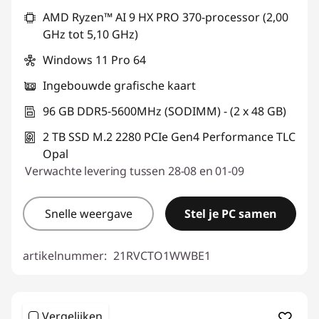
AMD Ryzen™ AI 9 HX PRO 370-processor (2,00
eCoupon gebruiken :
THINKDEAL
GHz tot 5,10 GHz)
Windows 11 Pro 64
Ingebouwde grafische kaart
96 GB DDR5-5600MHz (SODIMM) - (2 x 48 GB)
2 TB SSD M.2 2280 PCIe Gen4 Performance TLC
Opal
Verwachte levering tussen 28-08 en 01-09
Snelle weergave
Stel je PC samen
artikelnummer:
21RVCTO1WWBE1
Vergelijken