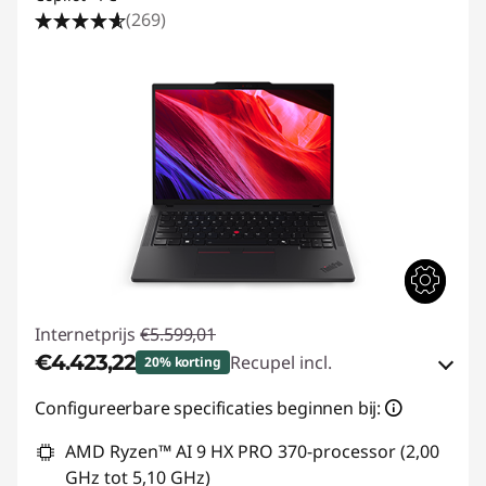
(269)
Internetprijs
€5.599,01
€4.423,22
Recupel incl.
20% korting
eCoupon-besparingen :
-€1.175,79
Configureerbare specificaties beginnen bij:
AMD Ryzen™ AI 9 HX PRO 370-processor (2,00
eCoupon gebruiken :
THINKDEAL
GHz tot 5,10 GHz)