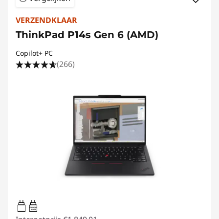
VERZENDKLAAR
ThinkPad P14s Gen 6 (AMD)
Copilot+ PC
(266)
65W-65W
USB PD