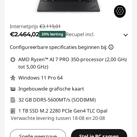
Internetprijs
€3.119,01
€2.464,02
Recupel incl.
20% korting
eCoupon-besparingen :
-€654,99
Configureerbare specificaties beginnen bij:
AMD Ryzen™ AI 7 PRO 350-processor (2,00 GHz
eCoupon gebruiken :
THINKDEAL
tot 5,00 GHz)
Windows 11 Pro 64
Ingebouwde grafische kaart
32 GB DDR5-5600MT/s (SODIMM)
1 TB SSD M.2 2280 PCIe Gen4 TLC Opal
Verwachte levering tussen 18-08 en 20-08
Snelle weergave
Stel je PC samen