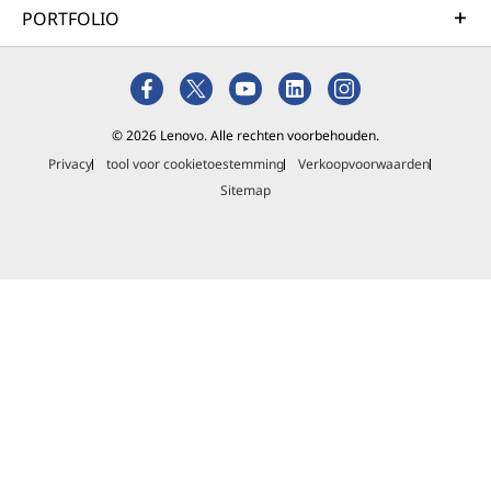
Meer informatie over onze
PORTFOLIO
duurzaamheidsprogramma's >
© 2026 Lenovo. Alle rechten voorbehouden.
Privacy
tool voor cookietoestemming
Verkoopvoorwaarden
Sitemap