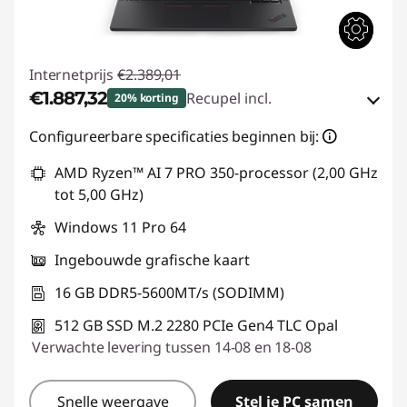
Internetprijs
€2.389,01
€1.887,32
Recupel incl.
20% korting
eCoupon-besparingen :
-€501,69
Configureerbare specificaties beginnen bij:
AMD Ryzen™ AI 7 PRO 350-processor (2,00 GHz
eCoupon gebruiken :
THINKDEAL
tot 5,00 GHz)
Windows 11 Pro 64
Ingebouwde grafische kaart
16 GB DDR5-5600MT/s (SODIMM)
512 GB SSD M.2 2280 PCIe Gen4 TLC Opal
Verwachte levering tussen 14-08 en 18-08
Snelle weergave
Stel je PC samen