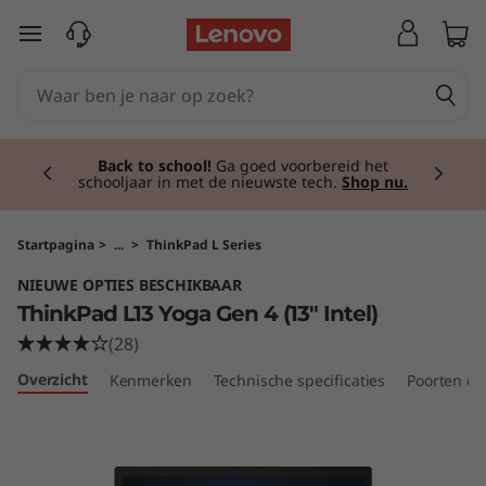
T
Ga naar de hoofdinhoud
h
i
Currently displaying item 1 of 2
n
Back to school!
Ga goed voorbereid het
schooljaar in met de nieuwste tech.
Shop nu.
k
P
Startpagina
>
...
>
ThinkPad L Series
NIEUWE OPTIES BESCHIKBAAR
a
ThinkPad L13 Yoga Gen 4 (13" Intel)
d
(28)
Overzicht
Kenmerken
Technische specificaties
Poorten en
L
1