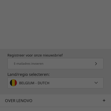
een balans vormen tussen betrouwbaarheid
en duurzaamheid. We testen onze laptops
volgens 12 normen en voeren meer dan 200
kwaliteitscontroles uit om er zeker van te zijn
dat ze in extreme omstandigheden blijven
werken. Deze tests worden uitgevoerd onder
barre omstandigheden zoals arctische kou en
stofstormen in de woestijn, waarbij wordt
getest met variabele temperatuur, druk,
luchtvochtigheid, trillingen en meer.
Registreer voor onze nieuwsbrief
E-mailadres invoeren
Land/regio selecteren:
BELGIUM - DUTCH
OVER LENOVO