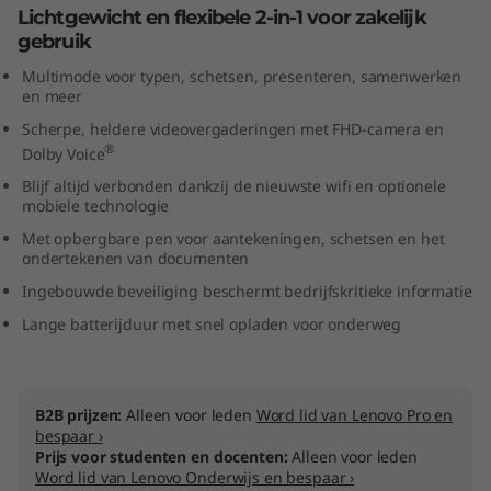
Lichtgewicht en flexibele 2-in-1 voor zakelijk
3
gebruik
"
Multimode voor typen, schetsen, presenteren, samenwerken
en meer
I
Scherpe, heldere videovergaderingen met FHD-camera en
®
Dolby Voice
n
Blijf altijd verbonden dankzij de nieuwste wifi en optionele
mobiele technologie
t
Met opbergbare pen voor aantekeningen, schetsen en het
e
ondertekenen van documenten
Ingebouwde beveiliging beschermt bedrijfskritieke informatie
l
Lange batterijduur met snel opladen voor onderweg
)
B2B prijzen:
Alleen voor leden
Word lid van Lenovo Pro en
bespaar ›
Prijs voor studenten en docenten:
Alleen voor leden
Word lid van Lenovo Onderwijs en bespaar ›