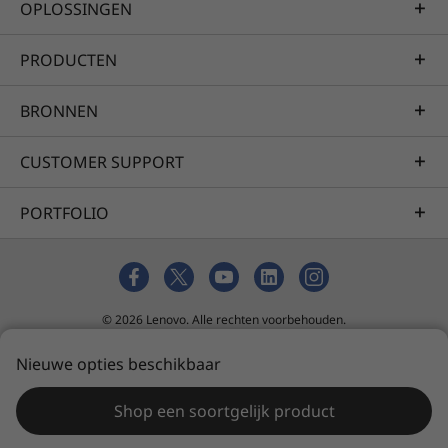
OPLOSSINGEN
PRODUCTEN
BRONNEN
CUSTOMER SUPPORT
Specificaties kunnen verschillen per regio/model.
PORTFOLIO
© 2026 Lenovo. Alle rechten voorbehouden.
Privacy
tool voor cookietoestemming
Verkoopvoorwaarden
Nieuwe opties beschikbaar
Sitemap
Shop een soortgelijk product