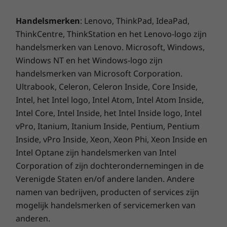
90% gerecycled plastic gebruikt in de netvoedingsadapter
Handelsmerken
: Lenovo, ThinkPad, IdeaPad,
50% gerecyclede kunststof gebruikt in de
ThinkCentre, ThinkStation en het Lenovo-logo zijn
luidsprekerbehuizing
90% gerecyclede en/of duurzame materialen voor de
handelsmerken van Lenovo. Microsoft, Windows,
verpakking*
Windows NT en het Windows-logo zijn
Gesoldeerd op lage temperatuur: moederbord, geheugen,
handelsmerken van Microsoft Corporation.
Wees tevreden over je laptop en je
touchpad, vingerafdruklezer
Ultrabook, Celeron, Celeron Inside, Core Inside,
productiviteit
Intel, het Intel logo, Intel Atom, Intel Atom Inside,
*Verpakking bestaat uit gerecycled en/of afbreekbaar materiaal en/of materiaal uit
Lenovo geeft je alle tools in handen die je
Intel Core, Intel Inside, het Intel Inside logo, Intel
nodig hebt om je bedrijf draaiende te houden
duurzaam beheerde bossen.
vPro, Itanium, Itanium Inside, Pentium, Pentium
en we zorgen er bovendien voor dat we zoveel
Inside, vPro Inside, Xeon, Xeon Phi, Xeon Inside en
Certificeringen/registraties
mogelijk gerecyclede materialen gebruiken. Bij
Intel Optane zijn handelsmerken van Intel
de ThinkPad L13 Yoga Gen 4 2-in-1 laptop
®
ENERGY STAR
Corporation of zijn dochterondernemingen in de
beginnen we met gerecycled plastic van
TCO
Verenigde Staten en/of andere landen. Andere
gebruikte apparaten voor de bovenkant. Dat
®
EPEAT
Gold, waar van toepassing*
namen van bedrijven, producten of services zijn
geldt ook voor belangrijke onderdelen zoals de
mogelijk handelsmerken of servicemerken van
batterij- en luidsprekerbehuizingen en de
*Zie
www.epeat.net
voor de registratiestatus per land.
anderen.
netvoedingsadapter. Belangrijke componenten