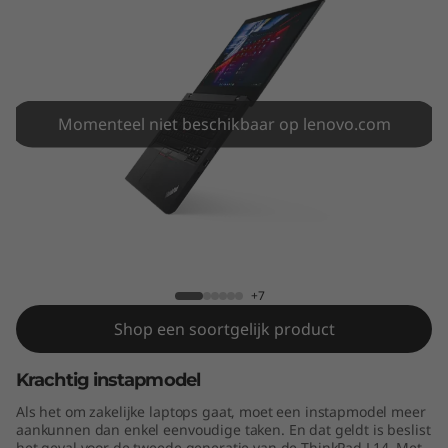
4
G
e
n
Momenteel niet beschikbaar op lenovo.com
2
(
ThinkPad L14 Gen 2 (14" Intel)
1
4
+7
Shop een soortgelijk product
"
Krachtig instapmodel
I
Als het om zakelijke laptops gaat, moet een instapmodel meer
n
aankunnen dan enkel eenvoudige taken. En dat geldt is beslist
het geval voor de tweede generatie van de ThinkPad L14. Met