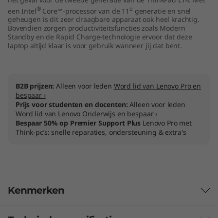
t
®
e
een Intel
Core™-processor van de 11
generatie en snel
geheugen is dit zeer draagbare apparaat ook heel krachtig.
Bovendien zorgen productiviteitsfuncties zoals Modern
e
Standby en de Rapid Charge-technologie ervoor dat deze
laptop altijd klaar is voor gebruik wanneer jij dat bent.
l
)
B2B prijzen:
Alleen voor leden
Word lid van Lenovo Pro en
bespaar ›
Prijs voor studenten en docenten:
Alleen voor leden
Word lid van Lenovo Onderwijs en bespaar ›
Bespaar 50% op Premier Support Plus
Lenovo Pro met
Think-pc’s: snelle reparaties, ondersteuning & extra's
Kenmerken