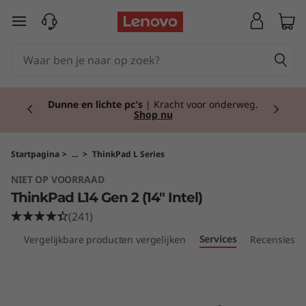
T
Ga naar de hoofdinhoud
h
i
Currently displaying item 2 of 2
n
Dunne en lichte pc's
| Kracht voor onderweg.
Shop nu
k
P
Startpagina
>
...
>
ThinkPad L Series
NIET OP VOORRAAD
a
ThinkPad L14 Gen 2 (14" Intel)
d
(241)
Services
res
Vergelijkbare producten vergelijken
Recensies
L
1