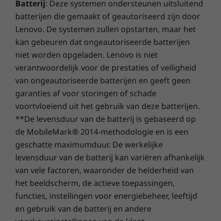
Batterij
: Deze systemen ondersteunen uitsluitend
RJ45
poort. Met snelle WiFi 6 maak je moeiteloos
batterijen die gemaakt of geautoriseerd zijn door
MicroSD-kaart
verbinding met drukken openbare platforms,
Lenovo. De systemen zullen opstarten, maar het
Optioneel: smartcardlezer
terwijl vertraging en buffering worden
kan gebeuren dat ongeautoriseerde batterijen
voorkomen. En via het optionele 4G WWAN*
niet worden opgeladen. Lenovo is niet
kun je snel en veilig verbinding maken met je
Overdrachtssnelheden van USB-poorten zijn bij benadering en afhankelijk van vele
verantwoordelijk voor de prestaties of veiligheid
netwerk en ononderbroken video streamen,
factoren, zoals de verwerkingscapaciteit van host-/randapparatuur,
zelfs buiten het bereik van wifinetwerken.
van ongeautoriseerde batterijen en geeft geen
bestandskenmerken, systeemconfiguratie en gebruiksomgeving. De werkelijke
garanties af voor storingen of schade
snelheden variëren en zijn mogelijk lager dan verwacht.
voortvloeiend uit het gebruik van deze batterijen.
* De beschikbaarheid van optioneel WWAN verschilt per regio. Dit moet
Toetsenbord
**De levensduur van de batterij is gebaseerd op
worden geconfigureerd op het moment van aankoop. Hiervoor is een
Optioneel: witte led-achtergrondverlichting
de MobileMark® 2014-methodologie en is een
netwerkserviceprovider vereist.
Morsbestendig
geschatte maximumduur. De werkelijke
Bellen met één druk op de knop en met
Gesprekstoetsen (F9-F11)
levensduur van de batterij kan variëren afhankelijk
geweldig geluid
van vele factoren, waaronder de helderheid van
Certificeringen
het beeldscherm, de actieve toepassingen,
Als je moet bellen, onderdrukken de dubbele
®
Energy Star
8.0
functies, instellingen voor energiebeheer, leeftijd
®
microfoon en de Dolby
Premium-app op de
®
EPEAT
Gold
en gebruik van de batterij en andere
ThinkPad L14 Gen 2 achtergrondgeluiden,