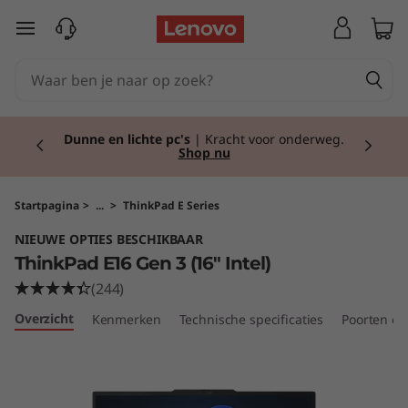
T
Ga naar de hoofdinhoud
h
i
Currently displaying item 2 of 2
n
Dunne en lichte pc's
| Kracht voor onderweg.
Shop nu
k
P
Startpagina
>
...
>
ThinkPad E Series
NIEUWE OPTIES BESCHIKBAAR
a
ThinkPad E16 Gen 3 (16" Intel)
d
(244)
Overzicht
Kenmerken
Technische specificaties
Poorten en
E
1