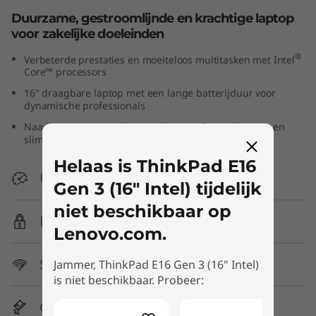
t
Duurzame, gestroomlijnde en krachtige laptop
voor zakelijke doeleinden
e
®
Verbeterde prestaties en moeiteloos multitasken met Intel
Core™ processors
l
16" draagbare laptop met een lange batterijduur voor
)
dynamische professionals
Naadloze samenwerking met hi-res infraroodcamera en
slimme ruisonderdrukking
Helaas is ThinkPad E16
Uitzonderlijke prestaties
Gen 3 (16" Intel) tijdelijk
niet beschikbaar op
Beveiliging op bedrijfsniveau
Lenovo.com.
Supersnelle connectiviteit
Jammer, ThinkPad E16 Gen 3 (16" Intel)
is niet beschikbaar. Probeer:
Getest volgens militaire specificaties