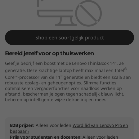
4
G
e
Shop een soortgelijk product
n
2
Bereid jezelf voor op thuiswerken
Geef je bedrijf een boost met de Lenovo ThinkBook 14", 2e
(
®
generatie. Deze krachtige laptop heeft maximaal een Intel
e
Core™-processor van de 11
generatie en biedt een scala aan
I
robuuste opslag- en geheugenopties. Slimme functies
optimaliseren vergaderfuncties voor naadloos werken op
n
afstand, beschermen je ogen tegen schadelijk blauw licht,
beheren op intelligente wijze de koeling en meer.
t
e
B2B prijzen:
Alleen voor leden
Word lid van Lenovo Pro en
l
bespaar ›
Prijs voor studenten en docenten:
Alleen voor leden