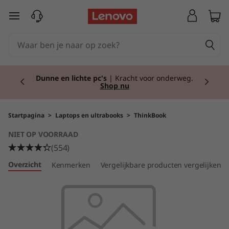
T
Ga naar de hoofdinhoud
h
i
Currently displaying item 2 of 2
n
Dunne en lichte pc's
| Kracht voor onderweg.
Shop nu
k
B
Startpagina
>
Laptops en ultrabooks
>
ThinkBook
NIET OP VOORRAAD
o
(554)
o
Overzicht
Kenmerken
Vergelijkbare producten vergelijken
k
1