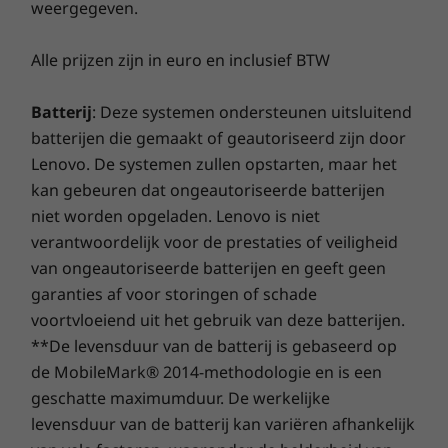
weergegeven.
Winkel
Wink
Alle prijzen zijn in euro en inclusief BTW
Vergelijken
Vergelijken
Vergeli
Batterij
: Deze systemen ondersteunen uitsluitend
batterijen die gemaakt of geautoriseerd zijn door
Ontdek alle Laptops en ultrabooks
Lenovo. De systemen zullen opstarten, maar het
Dun, licht en onderscheidend
kan gebeuren dat ongeautoriseerde batterijen
Met de Lenovo ThinkBook 14", 2e generatie
niet worden opgeladen. Lenovo is niet
vallen jij en je medewerkers op dankzij het
verantwoordelijk voor de prestaties of veiligheid
elegante, professionele tweekleurige ontwerp.
van ongeautoriseerde batterijen en geeft geen
De gestroomlijnde randen maken een scherm
garanties af voor storingen of schade
mogelijk dat 85% van de behuizing beslaat. En
voortvloeiend uit het gebruik van deze batterijen.
met slechts 17,9 mm en 1,5 kg is de laptop dun
**De levensduur van de batterij is gebaseerd op
en licht genoeg om overal mee naartoe te
de MobileMark® 2014-methodologie en is een
nemen.
geschatte maximumduur. De werkelijke
levensduur van de batterij kan variëren afhankelijk
Slimmere televergaderingen