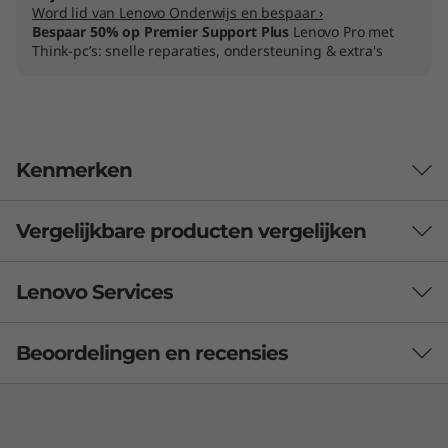
Word lid van Lenovo Onderwijs en bespaar ›
)
Bespaar 50% op Premier Support Plus
Lenovo Pro met
Think-pc’s: snelle reparaties, ondersteuning & extra's
Kenmerken
Vergelijkbare producten vergelijken
3 Similiar products selected
Lenovo Services
Welke specificaties wil je vergelijken?
Beoordelingen en recensies
Lenovo Premier Support Plus
Processor
Besturingssysteem
Totaal geheugen
Ondersteun externe en hybride medewerkers met 24/7
technische ondersteuning. Bescherm hun apparaten