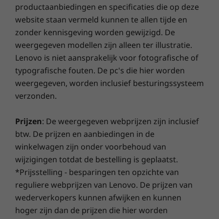
cores/16 threads)
cores/16 t
14"-laptop van de 2e generatie biedt een FHD-
productaanbiedingen en specificaties die op deze
Smart Performance
resolutie en optioneel 100% sRGB-
website staan vermeld kunnen te allen tijde en
Lenovo Smart Performance verbetert je
kleurengamma voor levensechte beelden met
zonder kennisgeving worden gewijzigd. De
computergebruik! Maak je computer nog krachtiger
Besturingssyst
Besturin
nauwkeurige kleuren en contrast. Het is
weergegeven modellen zijn alleen ter illustratie.
eem
eem
doordat deze soepeler werkt en razendsnel opstart.
gebouwd voor beelden zonder flikkering en
Up to Windows 11
Windows 1
Lenovo is niet aansprakelijk voor fotografische of
Geniet van sneller, betrouwbaarder internet met een
ondersteunt de TÜV Rheinland-certificering
Pro
typografische fouten. De pc's die hier worden
betere verbinding. Bescherm je IT-investering met een
voor beperkt blauw licht op bepaalde
weergegeven, worden inclusief besturingssysteem
verbeterde beveiliging die adware, malware en andere
modellen. Kies een model met touchscreen om
Totaal
Totaal
verzonden.
bedreigingen afweert. Zo geniet je zorgeloos van je
geheugen
geheuge
je ervaring te verbeteren met intuïtieve
virtuele reis!
64 GB DDR5, 2 x
64 GB DDR5
navigatie en interactie.
DIMM (4800MHz)
DIMM (56
Prijzen
: De weergegeven webprijzen zijn inclusief
btw. De prijzen en aanbiedingen in de
winkelwagen zijn onder voorbehoud van
Vaste schijf
Vaste sch
wijzigingen totdat de bestelling is geplaatst.
1 TB M.2 PCIe Gen
1T B M.21 
4 x 4 SSD
Gen 4 x 4 
*Prijsstelling - besparingen ten opzichte van
dubbele S
reguliere webprijzen van Lenovo. De prijzen van
wederverkopers kunnen afwijken en kunnen
hoger zijn dan de prijzen die hier worden