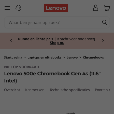
L
Ga naar de hoofdinhoud
e
n
Currently displaying item 2 of 2
o
Dunne en lichte pc's
| Kracht voor onderweg.
Shop nu
v
o
Startpagina
>
Laptops en ultrabooks
>
Lenovo
>
Chromebooks
NIET OP VOORRAAD
5
Lenovo 500e Chromebook Gen 4s (11.6"
0
Intel)
Overzicht
Kenmerken
Technische specificaties
Poorten en
0
e