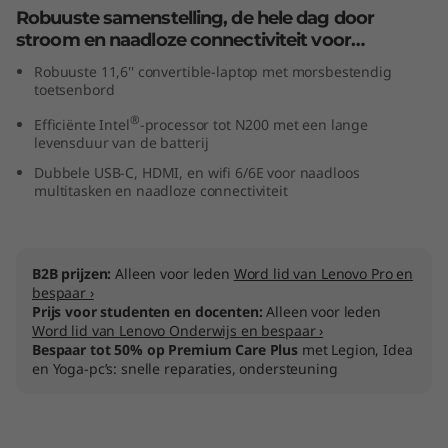
e
Robuuste samenstelling, de hele dag door
stroom en naadloze connectiviteit voor
n
studenten
Robuuste 11,6'' convertible-laptop met morsbestendig
toetsenbord
4
®
Efficiënte Intel
-processor tot N200 met een lange
levensduur van de batterij
s
Dubbele USB-C, HDMI, en wifi 6/6E voor naadloos
(
multitasken en naadloze connectiviteit
1
B2B prijzen:
Alleen voor leden
Word lid van Lenovo Pro en
1
bespaar ›
Prijs voor studenten en docenten:
Alleen voor leden
.
Word lid van Lenovo Onderwijs en bespaar ›
Bespaar tot 50% op Premium Care Plus
met Legion, Idea
6
en Yoga-pc’s: snelle reparaties, ondersteuning
"