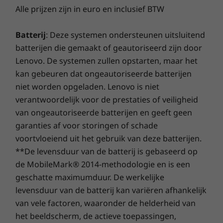
toegang tot snel internet en kun je
verankerde keycaps
Alle prijzen zijn in euro en inclusief BTW
verschillende apparaten moeiteloos
aansluiten.
DUURZAAMHEID
Batterij
: Deze systemen ondersteunen uitsluitend
batterijen die gemaakt of geautoriseerd zijn door
Materiaal
Lenovo. De systemen zullen opstarten, maar het
PC/ABS (polycarbonaat/acrylonitril-butadieen-styreen)
kan gebeuren dat ongeautoriseerde batterijen
niet worden opgeladen. Lenovo is niet
Certificaten en registraties
verantwoordelijk voor de prestaties of veiligheid
EPEAT Gold
en
van ongeautoriseerde batterijen en geeft geen
garanties af voor storingen of schade
en
®
ENERGY STAR
8.0-gecertificeerd
en
en
voortvloeiend uit het gebruik van deze batterijen.
TCO 9.0-gecertificeerd
**De levensduur van de batterij is gebaseerd op
en
de MobileMark® 2014-methodologie en is een
geschatte maximumduur. De werkelijke
MIL -STD 810H
levensduur van de batterij kan variëren afhankelijk
Geloofwaardigheid en samenwerking
en
van vele factoren, waaronder de helderheid van
Duurzaamheid
het beeldscherm, de actieve toepassingen,