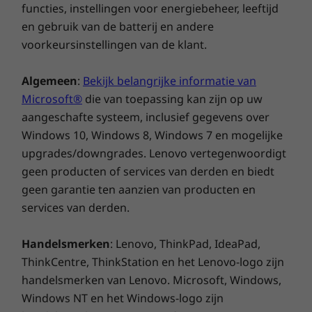
OVERIGE INFORMATIE
functies, instellingen voor energiebeheer, leeftijd
Ons doel is om slimmere technologie te
en gebruik van de batterij en andere
Beveiliging
leveren die een betere, duurzamere toekomst
voorkeursinstellingen van de klant.
creëert voor onze klanten, gemeenschappen
Mechanisch ontworpen om kortsluiting te voorkomen
en
en de planeet. Daarom streven we naar
Algemeen
:
Bekijk belangrijke informatie van
Versterkte connectoren en poorten
en
toonaangevende labels en certificeringen die
Microsoft®
die van toepassing kan zijn op uw
onze toewijding aan duurzaamheid in
Versleutelde toetsen om gluren te voorkomen
en
aangeschafte systeem, inclusief gegevens over
productontwerp aantonen. Samen kunnen we
Windows 10, Windows 8, Windows 7 en mogelijke
bouwen aan een slimmere toekomst voor
Vooraf geladen software
upgrades/downgrades. Lenovo vertegenwoordigt
iedereen.
Chrome OS
geen producten of services van derden en biedt
Learn more about our sustainability programs
geen garantie ten aanzien van producten en
>
Wat zit er in de doos
services van derden.
Lenovo 500e Chromebook Gen 4s
en
Handelsmerken
: Lenovo, ThinkPad, IdeaPad,
Voedingsadapter van 45 W of 65 W
en
ThinkCentre, ThinkStation en het Lenovo-logo zijn
Snelstartgids
en
handelsmerken van Lenovo. Microsoft, Windows,
Optionele Garaged USI 2.0 Stylus (indien opgenomen in de
Windows NT en het Windows-logo zijn