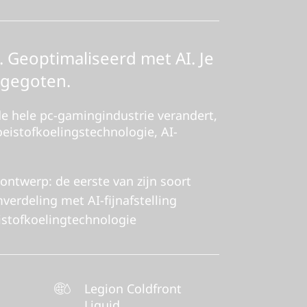
. Geoptimaliseerd met AI. Je
 gegoten.
de hele pc-gamingindustrie verandert,
oeistofkoelingstechnologie, AI-
ntwerp: de eerste van zijn soort
erdeling met AI-fijnafstelling
istofkoelingtechnologie
Legion Coldfront
Liquid