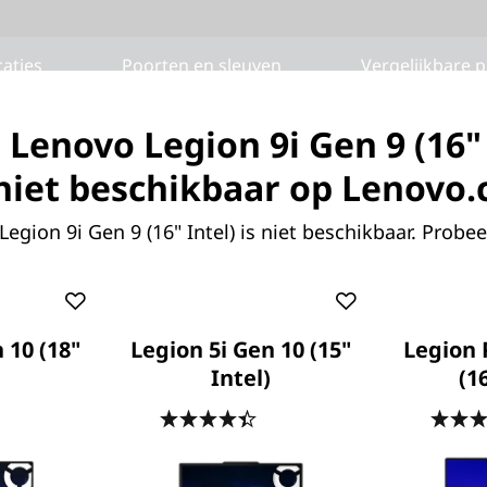
caties
Poorten en sleuven
Vergelijkbare 
 Lenovo Legion 9i Gen 9 (16" 
k niet beschikbaar op Lenovo
®
egion 9i Gen 9 (16" Intel) is niet beschikbaar. Probee
INTEL
CORE™-PROCESSOR
Meer dan krachtig
s levert de nieuwste hybride architectuur van Intel
 10 (18"
Legion 5i Gen 10 (15"
Legion 
Intel)
(1
e™-processors stuwen je gameplay naar nieuwe hoogt
doen wat je maar wilt.
.5
(20)
4.4
(159)