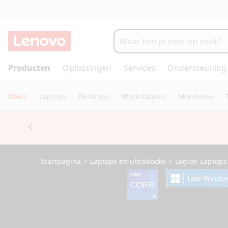
L
e
n
G
a
Producten
Oplossingen
Services
Ondersteuning
o
n
a
v
Deals
Laptops
Desktops
Workstations
Monitoren
a
r
o
Currently displaying item 2 of 2
d
e
L
h
o
e
Startpagina
>
Laptops en ultrabooks
>
Legion Laptops
o
f
g
d
i
i
n
h