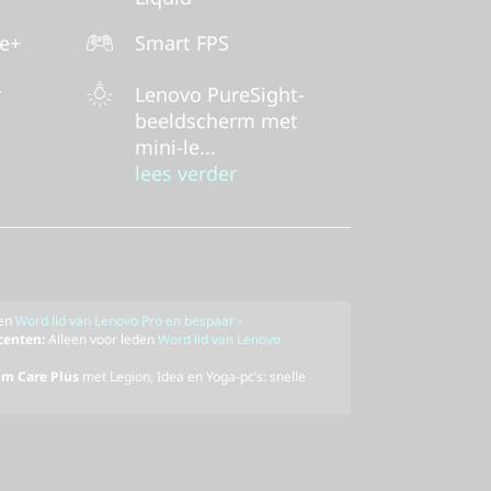
ne+
Smart FPS
r
Lenovo PureSight-
beeldscherm met
mini-le...
lees verder
den
Word lid van Lenovo Pro en bespaar ›
ocenten:
Alleen voor leden
Word lid van Lenovo
um Care Plus
met Legion, Idea en Yoga-pc’s: snelle