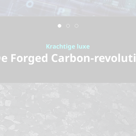
Krachtige luxe
e Forged Carbon-revolut