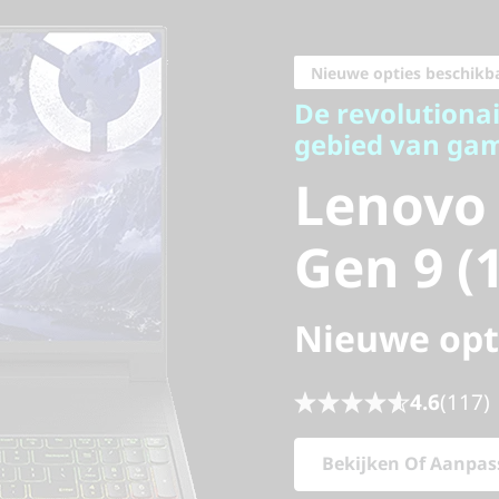
De revolutionaire
gebied van gamin
Nieuwe opties beschikb
Lenovo L
De revolutionai
gebied van ga
Gen 9 (16
Lenovo 
Gen 9 (1
Nieuwe opt
4.6
(117)
Bekijken Of Aanpas