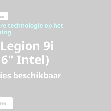
 technologie op het
g
aar
egion 9i
re technologie op het
ming
" Intel)
Legion 9i
6" Intel)
ies beschikbaar
sen