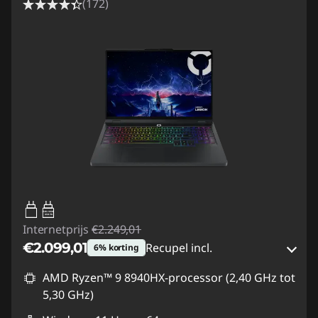
(172)
65W-100W
USB PD
Internetprijs
€2.249,01
€2.099,01
Recupel incl.
6% korting
eCoupon-besparingen :
-€150,00
AMD Ryzen™ 9 8940HX-processor (2,40 GHz tot
5,30 GHz)
eCoupon gebruiken :
SUMMER-SAVINGS