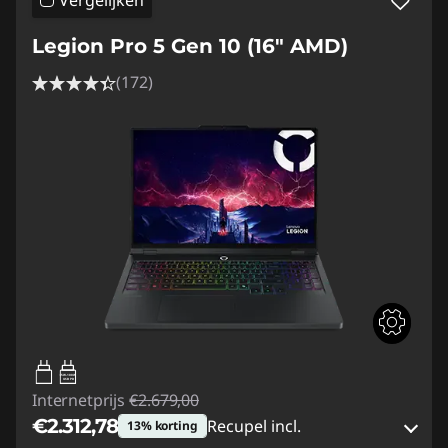
Legion Pro 5 Gen 10 (16" AMD)
(172)
65W-100W
USB PD
Internetprijs
€2.679,00
€2.312,78
Recupel incl.
13% korting