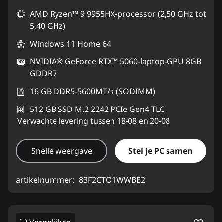
AMD Ryzen™ 9 9955HX-processor (2,50 GHz tot
eCoupon gebruiken :
GAMING-DEAL
5,40 GHz)
Windows 11 Home 64
NVIDIA® GeForce RTX™ 5060-laptop-GPU 8GB
GDDR7
16 GB DDR5-5600MT/s (SODIMM)
512 GB SSD M.2 2242 PCIe Gen4 TLC
Verwachte levering tussen 18-08 en 20-08
Snelle weergave
Stel je PC samen
artikelnummer:
83F2CTO1WWBE2
Vergelijken