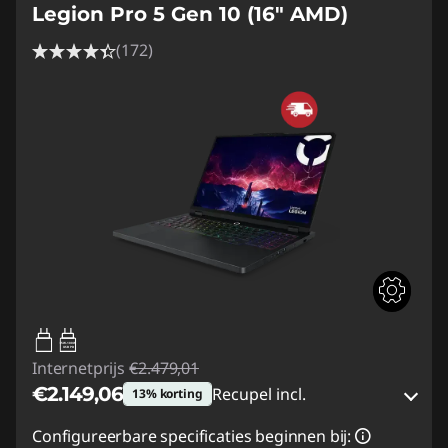
Legion Pro 5 Gen 10 (16" AMD)
(172)
65W-100W
USB PD
Internetprijs
€2.479,01
€2.149,06
Recupel incl.
13% korting
eCoupon-besparingen :
-€329,95
Configureerbare specificaties beginnen bij: