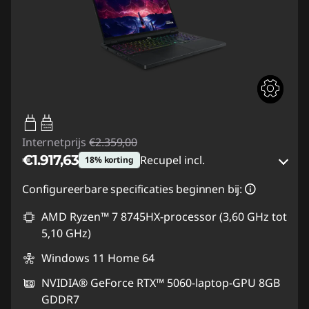
65W-100W
USB PD
Internetprijs
€2.359,00
€1.917,63
Recupel incl.
18% korting
eCoupon-besparingen :
-€441,37
Configureerbare specificaties beginnen bij:
AMD Ryzen™ 7 8745HX-processor (3,60 GHz tot
eCoupon gebruiken :
GAMING-DEAL
5,10 GHz)
Windows 11 Home 64
NVIDIA® GeForce RTX™ 5060-laptop-GPU 8GB
GDDR7