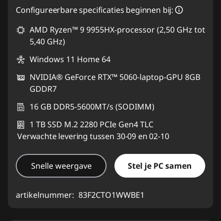
eCoupon-besparingen :
-€366,22
Configureerbare specificaties beginnen bij:
AMD Ryzen™ 9 9955HX-processor (2,50 GHz tot
eCoupon gebruiken :
GAMING-DEAL
5,40 GHz)
Windows 11 Home 64
NVIDIA® GeForce RTX™ 5060-laptop-GPU 8GB
GDDR7
16 GB DDR5-5600MT/s (SODIMM)
1 TB SSD M.2 2280 PCIe Gen4 TLC
Verwachte levering tussen 30-09 en 02-10
Snelle weergave
Stel je PC samen
artikelnummer:
83F2CTO1WWBE1