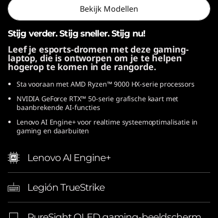
Bekijk Modellen
D
)
Stijg verder. Stijg sneller. Stijg nu!
Leef je esports-dromen met deze gaming-
laptop, die is ontworpen om je te helpen
hogerop te komen in de rangorde.
Sta vooraan met AMD Ryzen™ 9000 HX-serie processors
NVIDIA GeForce RTX™ 50-serie grafische kaart met
baanbrekende AI-functies
Lenovo AI Engine+ voor realtime systeemoptimalisatie in
gaming en daarbuiten
Lenovo AI Engine+
Legión TrueStrike
PureSight OLED gaming-beeldscherm