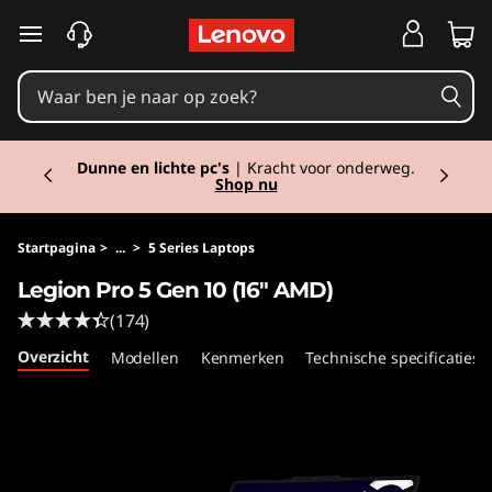
L
Ga naar de hoofdinhoud
e
g
Currently displaying item 1 of 2
i
Back to school!
Ga goed voorbereid het
schooljaar in met de nieuwste tech.
Shop nu.
o
n
Startpagina
>
...
>
5 Series Laptops
Legion Pro 5 Gen 10 (16" AMD)
P
(174)
r
Overzicht
Modellen
Kenmerken
Technische specificaties
o
5