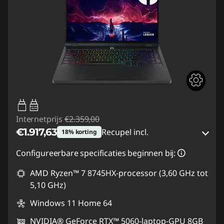
65W-100W
USB PD
Internetprijs
€2.359,00
€1.917,63
Recupel incl.
18% korting
eCoupon-besparingen :
-€441,37
Configureerbare specificaties beginnen bij:
AMD Ryzen™ 7 8745HX-processor (3,60 GHz tot
eCoupon gebruiken :
GAMING-DEAL
5,10 GHz)
Windows 11 Home 64
NVIDIA® GeForce RTX™ 5060-laptop-GPU 8GB