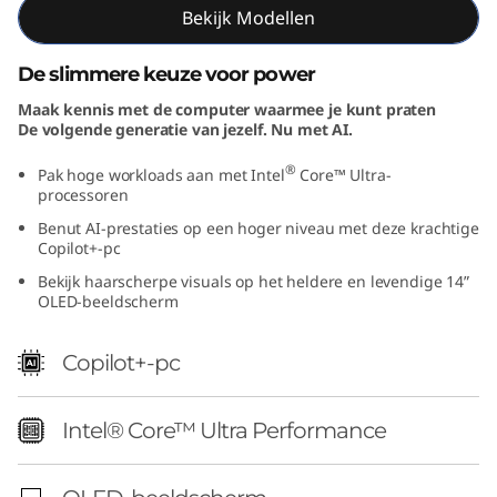
Bekijk Modellen
I
n
De slimmere keuze voor power
Maak kennis met de computer waarmee je kunt praten
t
De volgende generatie van jezelf. Nu met AI.
e
®
Pak hoge workloads aan met Intel
Core™ Ultra-
processoren
l
Benut AI-prestaties op een hoger niveau met deze krachtige
Copilot+-pc
)
Bekijk haarscherpe visuals op het heldere en levendige 14”
OLED-beeldscherm
Copilot+-pc
Intel® Core™ Ultra Performance