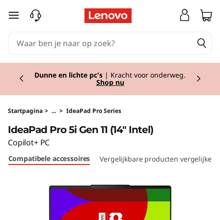
I
Ga naar de hoofdinhoud
d
e
Currently displaying item 2 of 2
a
Dunne en lichte pc's
| Kracht voor onderweg.
Shop nu
P
a
Startpagina
>
...
>
IdeaPad Pro Series
IdeaPad Pro 5i Gen 11 (14" Intel)
d
Copilot+ PC
P
Compatibele accessoires
Vergelijkbare producten vergelijken
r
o