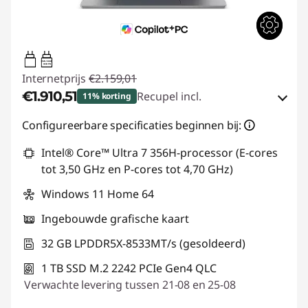
65W-100W
USB PD
Internetprijs
€2.159,01
€1.910,51
Recupel incl.
11% korting
eCoupon-besparingen :
-€248,50
Configureerbare specificaties beginnen bij:
Intel® Core™ Ultra 7 356H-processor (E-cores
eCoupon gebruiken :
IDEA-DEAL
tot 3,50 GHz en P-cores tot 4,70 GHz)
Windows 11 Home 64
Ingebouwde grafische kaart
32 GB LPDDR5X-8533MT/s (gesoldeerd)
1 TB SSD M.2 2242 PCIe Gen4 QLC
Verwachte levering tussen 21-08 en 25-08