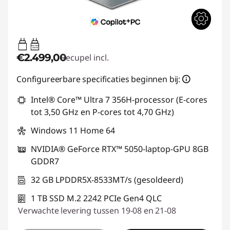
65W-100W
USB PD
€2.499,00
Recupel incl.
Configureerbare specificaties beginnen bij:
Intel® Core™ Ultra 7 356H-processor (E-cores
tot 3,50 GHz en P-cores tot 4,70 GHz)
Windows 11 Home 64
NVIDIA® GeForce RTX™ 5050-laptop-GPU 8GB
GDDR7
32 GB LPDDR5X-8533MT/s (gesoldeerd)
1 TB SSD M.2 2242 PCIe Gen4 QLC
Verwachte levering tussen 19-08 en 21-08