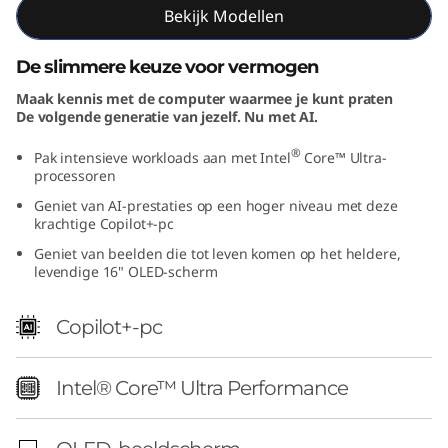
Bekijk Modellen
I
n
De slimmere keuze voor vermogen
Maak kennis met de computer waarmee je kunt praten
t
De volgende generatie van jezelf. Nu met AI.
e
®
Pak intensieve workloads aan met Intel
Core™ Ultra-
processoren
l
Geniet van AI-prestaties op een hoger niveau met deze
krachtige Copilot+-pc
)
Geniet van beelden die tot leven komen op het heldere,
levendige 16" OLED-scherm
Copilot+-pc
Intel® Core™ Ultra Performance