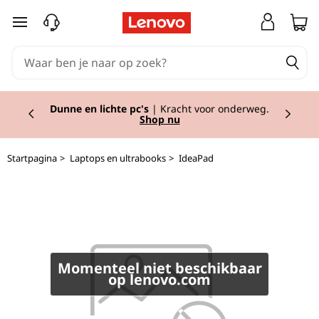
I
Ga naar de hoofdinhoud
d
e
Currently displaying item 2 of 2
a
Dunne en lichte pc's
| Kracht voor onderweg.
Shop nu
P
Startpagina
>
Laptops en ultrabooks
>
IdeaPad
a
d
L
3
Momenteel niet beschikbaar
op lenovo.com
4