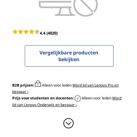
0
G
a
4.4
(4020)
m
i
Vergelijkbare producten
bekijken
n
g
B2B prijzen:
Alleen voor leden
Word lid van Lenovo Pro en
(
bespaar ›
Prijs voor studenten en docenten:
Alleen voor leden
Word
1
lid van Lenovo Onderwijs en bespaar ›
5
"