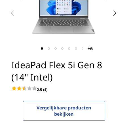
x
5
i
G
e
+6
n
IdeaPad Flex 5i Gen 8
8
(14" Intel)
(
2.5
(4)
1
4
Vergelijkbare producten
bekijken
"