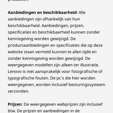
(mm): 313,1 x 224,9 x slechts 17,8
(inch): 12,32″ x 8,85″ x slechts 0,70″
Aanbiedingen en beschikbaarheid
: Alle
aanbiedingen zijn afhankelijk van hun
Gewicht
beschikbaarheid. Aanbiedingen, prijzen,
Uitvoering met metalen klep
specificaties en beschikbaarheid kunnen zonder
Vanaf 1,50 kg
kennisgeving worden gewijzigd. De
productaanbiedingen en specificaties die op deze
Kunststof uitvoering
website staan vermeld kunnen te allen tijde en
Vanaf 1,55 kg
zonder kennisgeving worden gewijzigd. De
Pen
weergegeven modellen zijn alleen ter illustratie.
Optionele Lenovo Digital Pen
Lenovo is niet aansprakelijk voor fotografische of
typografische fouten. De pc's die hier worden
Specificaties kunnen verschillen per regio/model.
weergegeven, worden inclusief besturingssysteem
verzonden.
DUURZAAMHEID
Prijzen
: De weergegeven webprijzen zijn inclusief
btw. De prijzen en aanbiedingen in de
Certificeringen/registraties