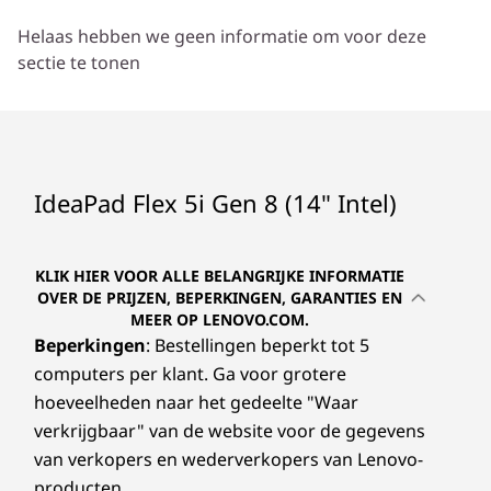
Helaas hebben we geen informatie om voor deze
* De werking van 6 GHz wifi 6E is afhankelijk van de ondersteuning van het
sectie te tonen
besturingssysteem, routers/AP's/gateways die wifi 6E ondersteunen, evenals de
regionale wettelijke certificeringen en spectrumtoewijzing.
* De beschikbaarheid van optioneel WWAN verschilt per regio. Dit moet worden
geconfigureerd op het moment van aankoop. Hiervoor is een serviceprovider vereist.
IdeaPad Flex 5i Gen 8 (14" Intel)
Specificaties kunnen verschillen per regio/model.
KLIK HIER VOOR ALLE BELANGRIJKE INFORMATIE
ONTWERP
OVER DE PRIJZEN, BEPERKINGEN, GARANTIES EN
MEER OP LENOVO.COM.
Afmetingen (h x b x d)
Beperkingen
: Bestellingen beperkt tot 5
Uitvoering met metalen klep
computers per klant. Ga voor grotere
(mm): 313,1 x 224,9 x slechts 17,4
hoeveelheden naar het gedeelte "Waar
(inch): 12,32″ x 8,85″ x slechts 0,69″
verkrijgbaar" van de website voor de gegevens
van verkopers en wederverkopers van Lenovo-
Kunststof uitvoering
producten.