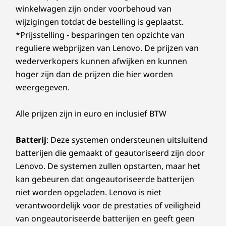
winkelwagen zijn onder voorbehoud van
®
ENERGY STAR
8.0
wijzigingen totdat de bestelling is geplaatst.
EPEAT™ Silver geregistreerd in de VS
*Prijsstelling - besparingen ten opzichte van
reguliere webprijzen van Lenovo. De prijzen van
Specificaties kunnen verschillen per regio/model.
wederverkopers kunnen afwijken en kunnen
hoger zijn dan de prijzen die hier worden
OVERIGE GEGEVENS
weergegeven.
Beveiliging
Alle prijzen zijn in euro en inclusief BTW
Privacyschuifje
Batterij
: Deze systemen ondersteunen uitsluitend
Vooraf geïnstalleerde software
batterijen die gemaakt of geautoriseerd zijn door
Windows 11 Home/Pro
Lenovo. De systemen zullen opstarten, maar het
Lenovo Vantage
kan gebeuren dat ongeautoriseerde batterijen
Microsoft 365 proefversie
niet worden opgeladen. Lenovo is niet
®
McAfee
LiveSafe™
verantwoordelijk voor de prestaties of veiligheid
Amazon Alexa
van ongeautoriseerde batterijen en geeft geen