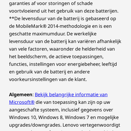
garanties af voor storingen of schade
Wat zit er in de doos?
voortvloeiend uit het gebruik van deze batterijen.
Lenovo IdeaPad Flex 5i Gen 8 (14 Intel®)
**De levensduur van de batterij is gebaseerd op
Gebruikershandleiding
de MobileMark® 2014-methodologie en is een
Voedingsadapter van 65 W
geschatte maximumduur. De werkelijke
Specificaties kunnen verschillen per regio/model.
levensduur van de batterij kan variëren afhankelijk
van vele factoren, waaronder de helderheid van
het beeldscherm, de actieve toepassingen,
functies, instellingen voor energiebeheer, leeftijd
en gebruik van de batterij en andere
voorkeursinstellingen van de klant.
Algemeen
:
Bekijk belangrijke informatie van
Microsoft®
die van toepassing kan zijn op uw
aangeschafte systeem, inclusief gegevens over
Windows 10, Windows 8, Windows 7 en mogelijke
upgrades/downgrades. Lenovo vertegenwoordigt