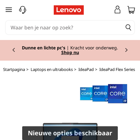
I
Ga naar de hoofdinhoud
d
e
Currently displaying item 2 of 2
a
Dunne en lichte pc's
| Kracht voor onderweg.
Shop nu
P
Startpagina
>
Laptops en ultrabooks
>
IdeaPad
>
IdeaPad Flex Series
a
d
F
l
e
Nieuwe opties beschikbaar