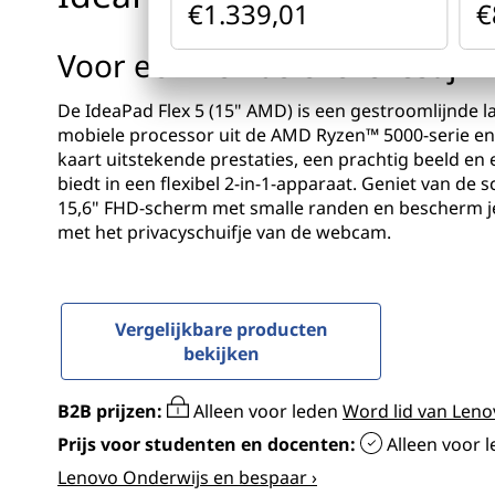
x
€1.339,01
€
o
5
u
Voor een flexibele levensstijl
d
(
De IdeaPad Flex 5 (15" AMD) is een gestroomlijnde l
1
mobiele processor uit de AMD Ryzen™ 5000-serie e
kaart uitstekende prestaties, een prachtig beeld en 
5
biedt in een flexibel 2-in-1-apparaat. Geniet van de
15,6" FHD-scherm met smalle randen en bescherm je
"
met het privacyschuifje van de webcam.
A
M
Vergelijkbare producten
bekijken
D
B2B prijzen:
Alleen voor leden
Word lid van Leno
)
Prijs voor studenten en docenten:
Alleen voor 
Lenovo Onderwijs en bespaar ›