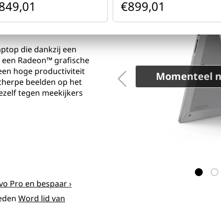
849,01
€899,01
aptop die dankzij een
n een Radeon™ grafische
een hoge productiviteit
Momenteel ni
 scherpe beelden op het
zelf tegen meekijkers
vo Pro en bespaar ›
leden
Word lid van