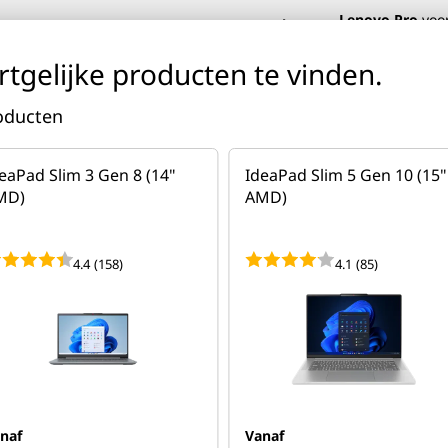
Lenovo Pro
voor
Dutch
rtgelijke producten te vinden.
roducten
Over Lenovo
Deals
eaPad Slim 3 Gen 8 (14"
IdeaPad Slim 5 Gen 10 (15"
Tablets
Accessoires
Software
Mobiele Telefoons
Server
MD)
AMD)
Dunne en lichte pc's
| Kracht voor onderweg.
Shop nu
4.4
(158)
4.1
(85)
eries
>
IdeaPad Flex 5 (15" AMD)
naf
Vanaf