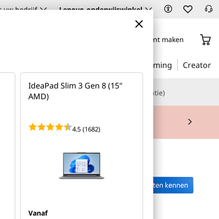
 uw bedrijf
Lenovo-onderwijswinkel
Aanmelden/account maken
Zakelijk
Onderwijs
Gaming
Creator
IdeaPad Slim 3 Gen 8 (15"
s en opslagruimte
AI (Kunstmatige intelligentie)
AMD)
4.5
(1682)
Vanaf