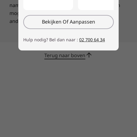
namen van bedrijven, producten of services zijn
mogelijk handelsmerken of servicemerken van
anderen.
Bekijken Of Aanpassen
Hulp nodig? Bel dan naar :
02 700 64 34
Duurzaamheid heeft nog nooit zo goed
gevoeld
Terug naar boven
De IdeaPad Slim 5 Gen 9-laptop is getest
volgens de strenge militaire specificaties van
MIL-STD-810H en is ontworpen om aan
extreme eisen te voldoen. Of je nu op het
strand zit te vergaderen, op ruig terrein aan je
presentatie werkt of onderweg naar huis je
foto's bewerkt, je kunt het allemaal aan. En je
kunt je er goed bij voelen - deze laptop
presteert als geen ander.