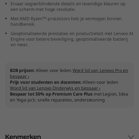
Ervaar oogverblindende details en levendige kleuren op
M
een scherm met hoge resolutie.
Met AMD Ryzen™-processors heb je vermogen binnen
D
handbereik.
)
Geoptimaliseerde prestaties en productiviteit met Lenovo AI
Engine voor betere beveiliging, geoptimaliseerde batterij
en meer.
B2B prijzen:
Alleen voor leden
Word lid van Lenovo Pro en
bespaar ›
Prijs voor studenten en docenten:
Alleen voor leden
Word lid van Lenovo Onderwijs en bespaar ›
Bespaar tot 50% op Premium Care Plus
met Legion, Idea
en Yoga-pc’s: snelle reparaties, ondersteuning
Kenmerken