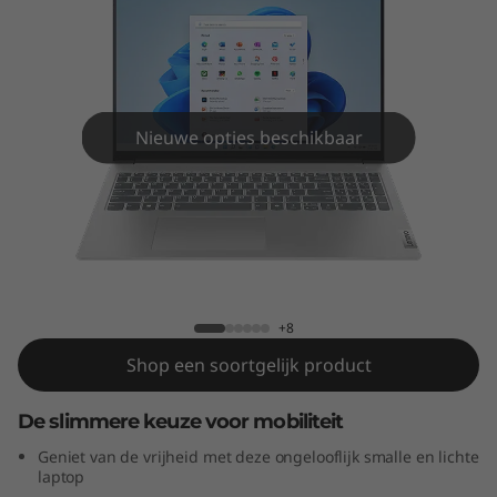
m
5
G
e
Nieuwe opties beschikbaar
n
9
IdeaPad Slim 5 Gen 9 (16" AMD)
(
1
+8
Shop een soortgelijk product
6
De slimmere keuze voor mobiliteit
"
Geniet van de vrijheid met deze ongelooflijk smalle en lichte
A
laptop