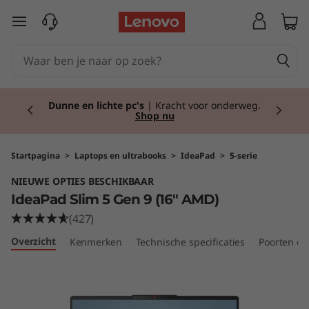
I
Ga naar de hoofdinhoud
d
e
Currently displaying item 2 of 2
a
Dunne en lichte pc's
| Kracht voor onderweg.
Shop nu
P
a
Startpagina
>
Laptops en ultrabooks
>
IdeaPad
>
5-serie
NIEUWE OPTIES BESCHIKBAAR
d
IdeaPad Slim 5 Gen 9 (16" AMD)
S
(427)
Overzicht
Kenmerken
Technische specificaties
Poorten en
l
i