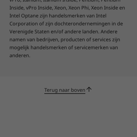
De webcam is voorzien van een fysiek
Inside, vPro Inside, Xeon, Xeon Phi, Xeon Inside en
privacyschuifje waarmee je de webcam kunt
Intel Optane zijn handelsmerken van Intel
afdekken. Rapid Charge Boost zorgt ervoor dat
Corporation of zijn dochterondernemingen in de
je na slechts 15 minuten opladen twee uur lang
Verenigde Staten en/of andere landen. Andere
op de laptop kunt werken. En met twee USB-C-
namen van bedrijven, producten of services zijn
poorten kun je sneller gegevens overdragen
mogelijk handelsmerken of servicemerken van
en apparaten van voeding voorzien.
anderen.
Terug naar boven