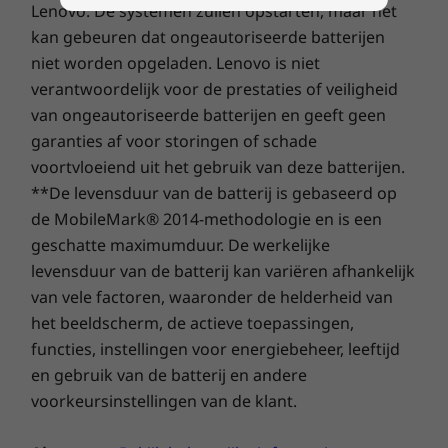
Lenovo. De systemen zullen opstarten, maar het
Maak van kijken naar een beeldscherm een
kan gebeuren dat ongeautoriseerde batterijen
fantastische ervaring met de ultrascherpe,
niet worden opgeladen. Lenovo is niet
levendige beelden van het optionele 2,5K IPS-
verantwoordelijk voor de prestaties of veiligheid
beeldscherm. De beeldverhouding van 16:10
van ongeautoriseerde batterijen en geeft geen
geeft een breder gezichtsveld en door de
smalle randen rondom het beeldscherm
garanties af voor storingen of schade
worden eventuele afleidingen tot een
voortvloeiend uit het gebruik van deze batterijen.
minimum beperkt. Het beeldscherm bevat een
**De levensduur van de batterij is gebaseerd op
reeks kleuren die normaal gesproken in
de MobileMark® 2014-methodologie en is een
digitale theaters te vinden zijn, plus
geschatte maximumduur. De werkelijke
uitstekende Dolby Audio™. En dankzij de TÜV-
levensduur van de batterij kan variëren afhankelijk
certificering voor de geringe hoeveelheid
van vele factoren, waaronder de helderheid van
blauw licht kun je langer naar het beeldscherm
het beeldscherm, de actieve toepassingen,
kijken zonder dat je ogen moe worden.
functies, instellingen voor energiebeheer, leeftijd
en gebruik van de batterij en andere
voorkeursinstellingen van de klant.