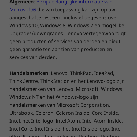
Algemeen
:
Bekijk belangrijke informatie van
Microsoft®
die van toepassing kan zijn op uw
aangeschafte systeem, inclusief gegevens over
Windows 10, Windows 8, Windows 7 en mogelijke
upgrades/downgrades. Lenovo vertegenwoordigt
geen producten of services van derden en biedt
geen garantie ten aanzien van producten en
services van derden.
Handelsmerken
: Lenovo, ThinkPad, IdeaPad,
ThinkCentre, ThinkStation en het Lenovo-logo zijn
Werk slimmer, niet harder
handelsmerken van Lenovo. Microsoft, Windows,
Windows NT en het Windows-logo zijn
De IdeaPad Slim 5i Gen 8 is ontworpen om je
handelsmerken van Microsoft Corporation.
sneller en veiliger te laten werken. Deze laptop
heeft niet alleen een grote touchpad, maar ook
Ultrabook, Celeron, Celeron Inside, Core Inside,
een optionele vingerafdruksensor en veilige
Intel, het Intel logo, Intel Atom, Intel Atom Inside,
aanmelding met gezichtsherkenning via de
Intel Core, Intel Inside, het Intel Inside logo, Intel
FHD IR-camera, zodat je snel aan de slag kunt.
vPro, Itanium, Itanium Inside, Pentium, Pentium