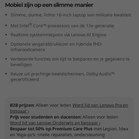
Mobiel zijn op een slimme manier
I
Slimme, dunne, lichte 16-inch laptop van militaire kwaliteit
n
®
Met Intel
Core™-processors van de 13e generatie
t
Realtime systeemrespons via Lenovo AI Engine
Optionele vingerafdruklezer en hybride FHD-
e
infraroodcamera
l
Verbeterde functies om tijd te besparen en je gegevens te
beveiligen
)
Keuze uit prachtige beeldschermen, Dolby Audio™-
gecertificeerd
B2B prijzen:
Alleen voor leden
Word lid van Lenovo Pro en
bespaar ›
Prijs voor studenten en docenten:
Alleen voor leden
Word lid van Lenovo Onderwijs en bespaar ›
Bespaar tot 50% op Premium Care Plus
met Legion, Idea
en Yoga-pc’s: snelle reparaties, ondersteuning