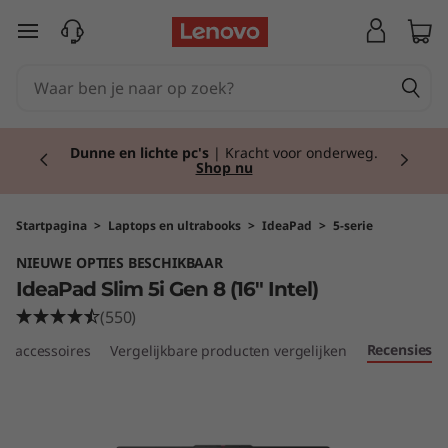
I
Ga naar de hoofdinhoud
d
e
Currently displaying item 2 of 2
a
Dunne en lichte pc's
| Kracht voor onderweg.
Shop nu
P
a
Startpagina
>
Laptops en ultrabooks
>
IdeaPad
>
5-serie
NIEUWE OPTIES BESCHIKBAAR
d
IdeaPad Slim 5i Gen 8 (16" Intel)
S
(550)
Recensies
e accessoires
Vergelijkbare producten vergelijken
l
i