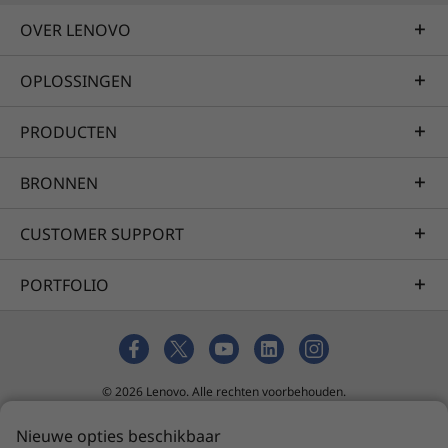
OVER LENOVO
Specificaties kunnen verschillen per regio/model.
OPLOSSINGEN
PRODUCTEN
BRONNEN
CUSTOMER SUPPORT
PORTFOLIO
© 2026 Lenovo. Alle rechten voorbehouden.
Privacy
tool voor cookietoestemming
Verkoopvoorwaarden
Nieuwe opties beschikbaar
Sitemap