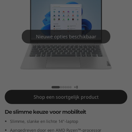
m
5
G
e
Nieuwe opties beschikbaar
n
9
IdeaPad Slim 5 Gen 9 (14" AMD)
(
1
+8
Shop een soortgelijk product
4
De slimme keuze voor mobiliteit
"
Slimme, slanke en lichte 14"-laptop
A
Aangedreven door een AMD Ryzen™-processor