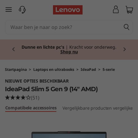
I
Ga naar de hoofdinhoud
d
e
Currently displaying item 2 of 2
a
Dunne en lichte pc's
| Kracht voor onderweg.
Shop nu
P
a
Startpagina
>
Laptops en ultrabooks
>
IdeaPad
>
5-serie
NIEUWE OPTIES BESCHIKBAAR
d
IdeaPad Slim 5 Gen 9 (14" AMD)
S
(51)
Compatibele accessoires
Vergelijkbare producten vergelijken
l
i