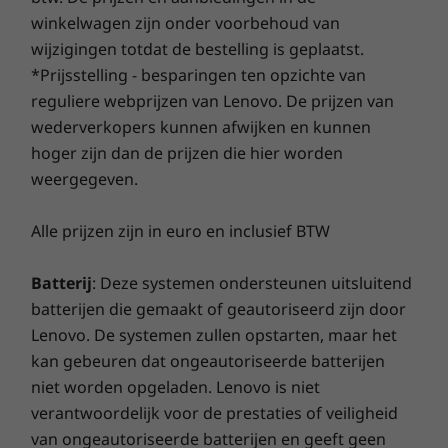
Slim 5 Gen 9. De Dolby Audio™-gecertificeerde
Vaste schijf
Vaste sch
Vanaf 1,46 kg
winkelwagen zijn onder voorbehoud van
Maak drie jaar zorgeloos gebruik van je batterij
Up to 1TB M.2
Up to 1TB
luidsprekers aan de voorkant dompelen je
wanneer je deze upgrade samen met je apparaat
wijzigingen totdat de bestelling is geplaatst.
PCIe SSD
PCIe Gen4
onder in rijke, gedetailleerde audio. En met
(2242)
koopt of tijdens de oorspronkelijke eenjarige
*Prijsstelling - besparingen ten opzichte van
DUURZAAMHEID
TÜV Low Blue Light zijn al je film-, spel- en tv-
garantieperiode voor de batterij (mits de batterij in
reguliere webprijzen van Lenovo. De prijzen van
marathons een lust voor het oog.
goede staat verkeert). Nóg beter: in geval van
Groencertificaten
Winkel
Wink
wederverkopers kunnen afwijken en kunnen
problemen valt één vervangende batterij ook onder
hoger zijn dan de prijzen die hier worden
®
ENERGY STAR
8.0
deze garantie. Verbeter je ondersteuning nog verder
weergegeven.
®
EPEAT
Gold-geregistreerd in de VS
Vergelijken
Vergelijken
Vergeli
en upgrade naar service op locatie. Lenovo staat
garant voor uitmuntende prestaties en bescherming
Alle prijzen zijn in euro en inclusief BTW
van je laptop!
OVERIGE INFORMATIE
Ontdek alle Laptops en ultrabooks
Batterij
: Deze systemen ondersteunen uitsluitend
Met vooraf geïnstalleerde software
batterijen die gemaakt of geautoriseerd zijn door
Lenovo Vantage
Lenovo. De systemen zullen opstarten, maar het
®
McAfee
LiveSafe™ (proefversie)
kan gebeuren dat ongeautoriseerde batterijen
Microsoft 365 (proefversie)
niet worden opgeladen. Lenovo is niet
verantwoordelijk voor de prestaties of veiligheid
Wat zit er in de doos
van ongeautoriseerde batterijen en geeft geen