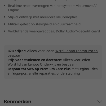
M
Realtime reactievermogen van het systeem via Lenovo AI
Engine
D
Stijlvol ontwerp met meerdere kleurenopties
Militair getest op stevigheid en duurzaamheid
)
Verbluffende weergaveopties, Dolby Audio™-gecertificeerd
B2B prijzen:
Alleen voor leden
Word lid van Lenovo Pro en
bespaar ›
Prijs voor studenten en docenten:
Alleen voor leden
Word lid van Lenovo Onderwijs en bespaar ›
Bespaar tot 50% op Premium Care Plus
met Legion, Idea
en Yoga-pc’s: snelle reparaties, ondersteuning
Kenmerken