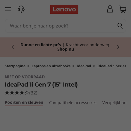
I
Ga naar de hoofdinhoud
d
e
Currently displaying item 2 of 2
a
Dunne en lichte pc's
| Kracht voor onderweg.
Shop nu
P
a
Startpagina
>
Laptops en ultrabooks
>
IdeaPad
>
IdeaPad 1 Series
NIET OP VOORRAAD
d
IdeaPad 1i Gen 7 (15" Intel)
1
(32)
Poorten en sleuven
Compatibele accessoires
Vergelijkbare 
i
G