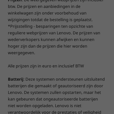
Maar wat nog beter is: voor bepaalde pc's bieden wij
Vaste schijf
Vaste schijf
btw. De prijzen en aanbiedingen in de
Specificaties kunnen per regio/model verschillen.
een
garantie van 3 jaar op een verzegelde batterij
.
Up to 512GB M.2
Tot 1 TB M.2 PCIe
winkelwagen zijn onder voorbehoud van
Maak drie jaar zorgeloos gebruik van je batterij
PCIe SSD
Gen4 SSD (2242)
wanneer je deze upgrade samen met je apparaat
wijzigingen totdat de bestelling is geplaatst.
koopt of tijdens de oorspronkelijke eenjarige
*Prijsstelling - besparingen ten opzichte van
Winkel
Wink
garantieperiode voor de batterij (mits de batterij in
reguliere webprijzen van Lenovo. De prijzen van
goede staat verkeert). Nóg beter: in geval van
wederverkopers kunnen afwijken en kunnen
problemen valt één vervangende batterij ook onder
Vergelijken
Vergelijken
Vergeli
hoger zijn dan de prijzen die hier worden
deze garantie. Verbeter je ondersteuning nog verder
weergegeven.
en upgrade naar service op locatie. Lenovo staat
garant voor uitmuntende prestaties en bescherming
Ontdek alle Laptops en ultrabooks
Alle prijzen zijn in euro en inclusief BTW
van je laptop!
Batterij
: Deze systemen ondersteunen uitsluitend
batterijen die gemaakt of geautoriseerd zijn door
Lenovo. De systemen zullen opstarten, maar het
kan gebeuren dat ongeautoriseerde batterijen
niet worden opgeladen. Lenovo is niet
verantwoordelijk voor de prestaties of veiligheid