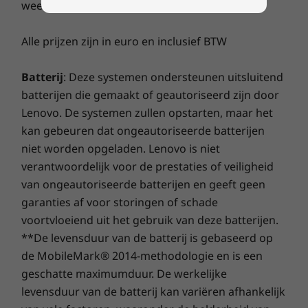
weergegeven.
Alle prijzen zijn in euro en inclusief BTW
Batterij
: Deze systemen ondersteunen uitsluitend
batterijen die gemaakt of geautoriseerd zijn door
Lenovo. De systemen zullen opstarten, maar het
kan gebeuren dat ongeautoriseerde batterijen
niet worden opgeladen. Lenovo is niet
verantwoordelijk voor de prestaties of veiligheid
van ongeautoriseerde batterijen en geeft geen
garanties af voor storingen of schade
voortvloeiend uit het gebruik van deze batterijen.
**De levensduur van de batterij is gebaseerd op
de MobileMark® 2014-methodologie en is een
geschatte maximumduur. De werkelijke
levensduur van de batterij kan variëren afhankelijk