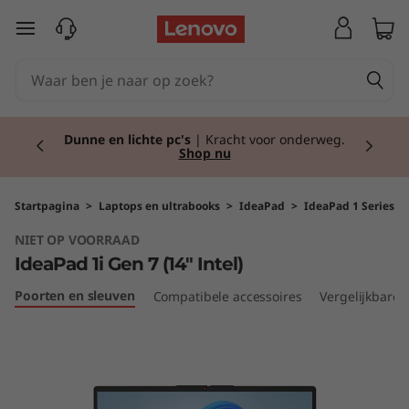
I
Ga naar de hoofdinhoud
d
e
Currently displaying item 2 of 2
a
Dunne en lichte pc's
| Kracht voor onderweg.
Shop nu
P
a
Startpagina
>
Laptops en ultrabooks
>
IdeaPad
>
IdeaPad 1 Series
NIET OP VOORRAAD
d
IdeaPad 1i Gen 7 (14" Intel)
1
Poorten en sleuven
Compatibele accessoires
Vergelijkbare 
i
G