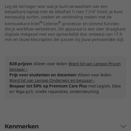
l
Leg de lat hoger voor wat je kunt verwachten van een
betaalbare laptop met de IdeaPad 1i Gen 7 (14" Intel). Je kunt
eenvoudig surfen, zoeken en verbinding maken met de
)
®
®
betrouwbare Intel
Celeron
-processor en slimme functies
die je workflow verbeteren. Dit apparaat is een zeer draagbare
digitale metgezel met een opmerkelijk dun ontwerp van 17,9
mm en leuke kleuropties die passen bij jouw persoonlijke stijl.
B2B prijzen:
Alleen voor leden
Word lid van Lenovo Pro en
bespaar ›
Prijs voor studenten en docenten:
Alleen voor leden
Word lid van Lenovo Onderwijs en bespaar ›
Bespaar tot 50% op Premium Care Plus
met Legion, Idea
en Yoga-pc’s: snelle reparaties, ondersteuning
Kenmerken