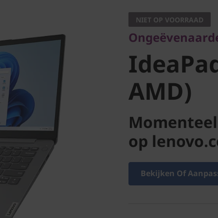
IdeaPad 
NIET OP VOORRAAD
Ongeëvenaarde 
(14" AM
IdeaPad
AMD)
Momenteel 
op lenovo.
Bekijken Of Aanpas