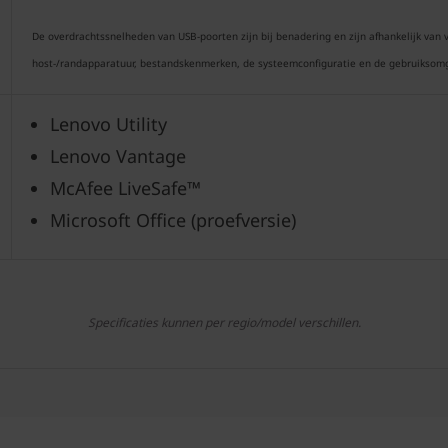
De overdrachtssnelheden van USB-poorten zijn bij benadering en zijn afhankelijk van v
host-/randapparatuur, bestandskenmerken, de systeemconfiguratie en de gebruiksomge
Lenovo Utility
Lenovo Vantage
McAfee LiveSafe™
Microsoft Office (proefversie)
Specificaties kunnen per regio/model verschillen.