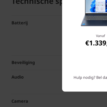
Technische specificaties
Batterij
Vanaf
€1.339
Beveiliging
Audio
Hulp nodig? Bel da
Camera