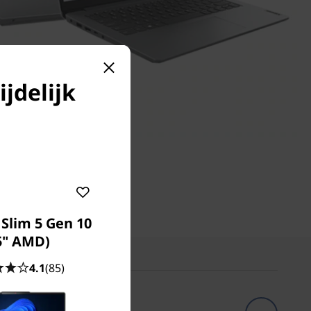
ijdelijk
Slim 5 Gen 10
5" AMD)
4.1
(85)