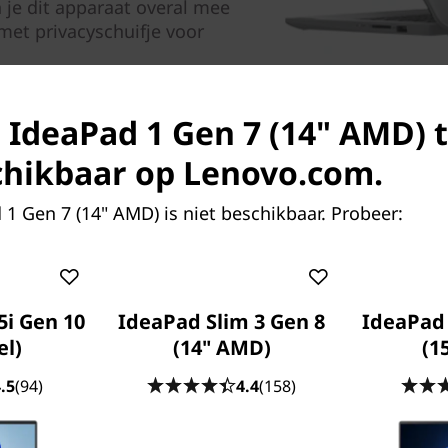
 je dit apparaat overal mee
et privacyschuifje voor
 IdeaPad 1 Gen 7 (14" AMD) t
chikbaar op Lenovo.com.
1 Gen 7 (14" AMD) is niet beschikbaar. Probeer:
5i Gen 10
IdeaPad Slim 3 Gen 8
IdeaPad 
el)
(14" AMD)
(1
.5
(94)
4.4
(158)