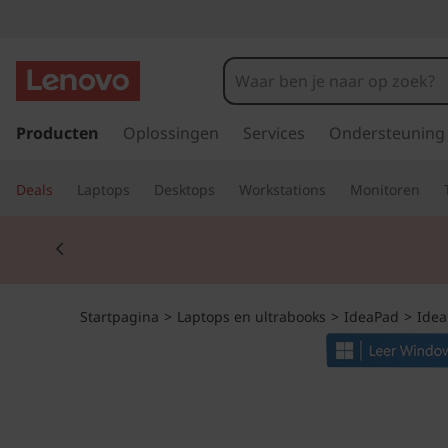
I
d
e
G
a
Producten
Oplossingen
Services
Ondersteuning
a
n
a
P
Deals
Laptops
Desktops
Workstations
Monitoren
a
r
a
Currently displaying item 2 of 2
d
e
d
h
o
1
Startpagina
>
Laptops en ultrabooks
>
IdeaPad
>
Idea
o
f
G
d
i
e
n
h