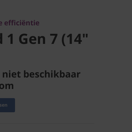
1 Gen 7
efficiëntie
D)
 1 Gen 7 (14"
niet beschikbaar
com
sen