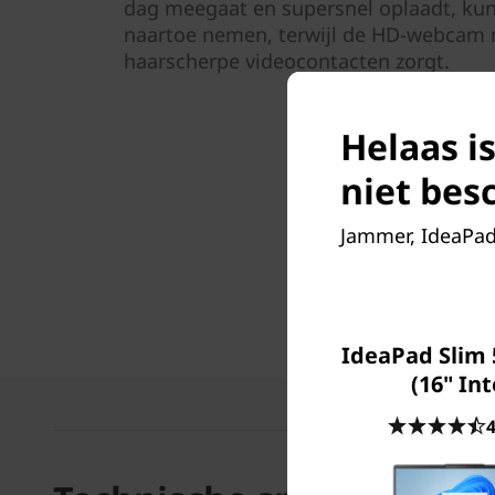
dag meegaat en supersnel oplaadt, kun
naartoe nemen, terwijl de HD-webcam m
haarscherpe videocontacten zorgt.
Helaas is
niet bes
Jammer, IdeaPad 
IdeaPad Slim 
(16" Int
4