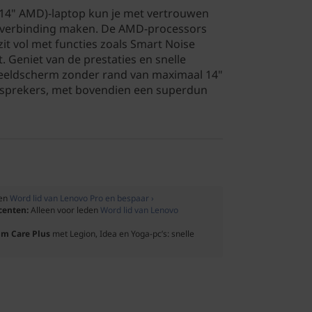
(14" AMD)-laptop kun je met vertrouwen
 verbinding maken. De AMD-processors
j zit vol met functies zoals Smart Noise
t. Geniet van de prestaties en snelle
beeldscherm zonder rand van maximaal 14"
dsprekers, met bovendien een superdun
den
Word lid van Lenovo Pro en bespaar ›
ocenten:
Alleen voor leden
Word lid van Lenovo
um Care Plus
met Legion, Idea en Yoga-pc’s: snelle