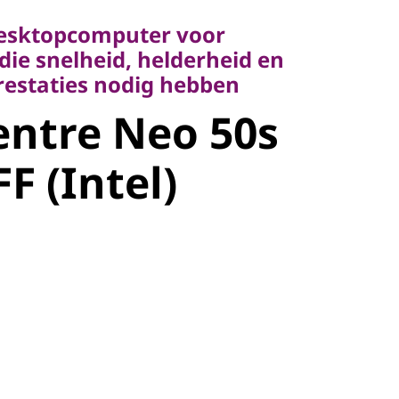
 snelheid, helderheid en
desktopcomputer voor
taties nodig hebben
die snelheid, helderheid en
ntre Neo
estaties nodig hebben
ntre Neo 50s
 SFF (Intel)
F (Intel)