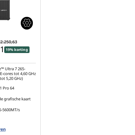
2.250,63
01
19% korting
™ Ultra 7 265-
E-cores tot 4,60 GHz
tot 5,20 GHz)
 Pro 64
 grafische kaart
5-5600MT/s
.2 2280 PCIe Gen4
ven