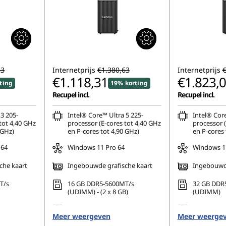
63
Internetprijs
€1.380,63
Internetprijs
€
€1.118,31
€1.823,
ting
19% korting
Recupel incl.
Recupel incl.
3 205-
Intel® Core™ Ultra 5 225-
Intel® Core
tot 4,40 GHz
processor (E-cores tot 4,40 GHz
processor (
 GHz)
en P-cores tot 4,90 GHz)
en P-cores 
 64
Windows 11 Pro 64
Windows 11
che kaart
Ingebouwde grafische kaart
Ingebouwde
T/s
16 GB DDR5-5600MT/s
32 GB DDR
(UDIMM) - (2 x 8 GB)
(UDIMM)
80 PCIe
512 GB SSD M.2 2280 PCIe
1 TB SSD M
Meer weergeven
Gen4 QLC
Meer weerge
TLC Opal