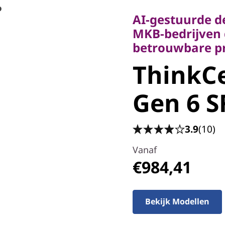
MKB-bedrijven die
AI-gestuurde 
betrouwbare pres
MKB-bedrijven 
ThinkCe
betrouwbare pr
ThinkCe
50s Gen 6
Gen 6 SF
3.9
(10)
Vanaf
€984,41
Bekijk Modellen