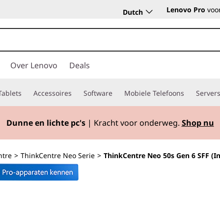
Lenovo Pro
voor
Dutch
Over Lenovo
Deals
Tablets
Accessoires
Software
Mobiele Telefoons
Server
Dunne en lichte pc's
| Kracht voor onderweg.
Shop nu
ntre
>
ThinkCentre Neo Serie
>
ThinkCentre Neo 50s Gen 6 SFF (In
AI-gestuurde des