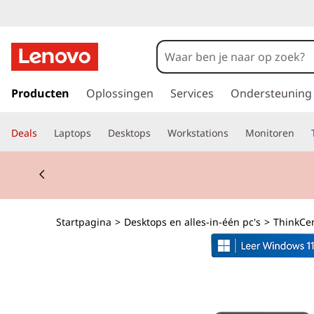
T
h
i
G
a
Producten
Oplossingen
Services
Ondersteuning
n
n
a
k
Deals
Laptops
Desktops
Workstations
Monitoren
a
r
C
Currently displaying item 2 of 2
d
e
e
h
o
n
Startpagina
>
Desktops en alles-in-één pc's
>
ThinkCe
o
f
t
d
i
r
n
h