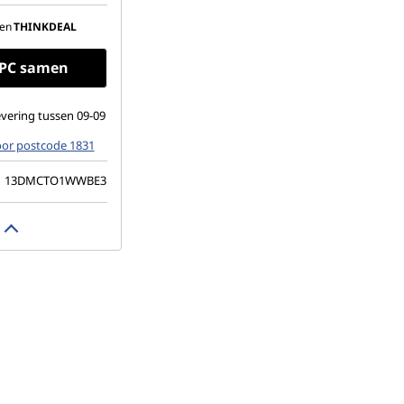
t tot 2
ijke beeldschermen
en
THINKDEAL
e PC samen
vering tussen 09-09
oor postcode 1831
13DMCTO1WWBE3