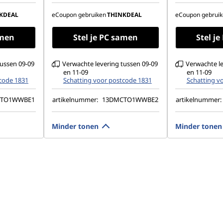
Ondersteunt tot 2
Ondersteun
eldschermen
onafhankelijke beeldschermen
onafhankel
KDEAL
eCoupon gebruiken
THINKDEAL
eCoupon gebruik
amen
Stel je PC samen
Stel j
tussen 09-09
Verwachte levering tussen 09-09
Verwachte le
en 11-09
en 11-09
code 1831
Schatting voor postcode 1831
Schatting v
CTO1WWBE1
artikelnummer:
13DMCTO1WWBE2
artikelnummer:
Minder tonen
Minder tonen