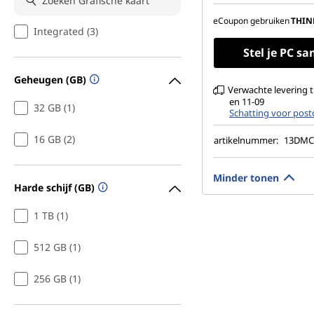
Ondersteunt tot 2
onafhankelijke be
eCoupon gebruiken
THIN
Integrated (3)
Stel je PC s
Geheugen (GB)
Verwachte levering 
en 11-09
32 GB (1)
Schatting voor post
16 GB (2)
artikelnummer:
13DM
Minder tonen
Harde schijf (GB)
1 TB (1)
512 GB (1)
256 GB (1)