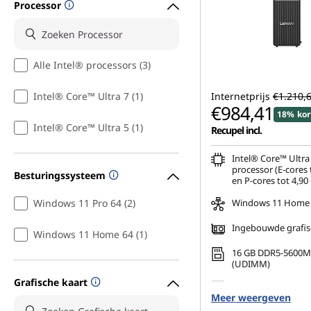
Processor
Alle Intel® processors (3)
Intel® Core™ Ultra 7 (1)
Internetprijs
€1.210,
€984,41
18% kor
Intel® Core™ Ultra 5 (1)
Recupel incl.
Intel® Core™ Ultra 
processor (E-cores 
Besturingssysteem
en P-cores tot 4,90
Windows 11 Pro 64 (2)
Windows 11 Home
Ingebouwde grafis
Windows 11 Home 64 (1)
16 GB DDR5-5600M
(UDIMM)
Grafische kaart
256 GB SSD M.2 22
Meer weergeven
Gen4 TLC Opal